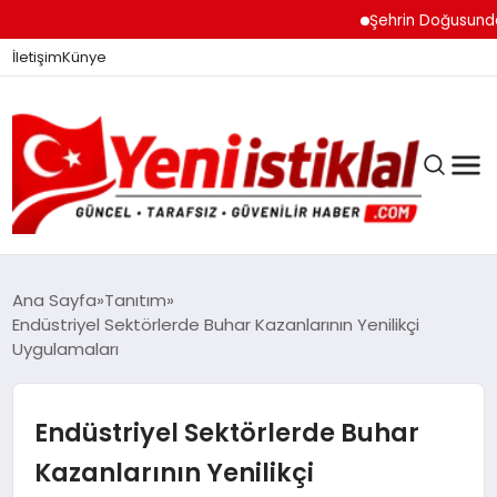
Şehrin Doğusundan Bo
İletişim
Künye
Ana Sayfa
Tanıtım
Endüstriyel Sektörlerde Buhar Kazanlarının Yenilikçi
Uygulamaları
GÜNDEM
Endüstriyel Sektörlerde Buhar
DÜNYA
Kazanlarının Yenilikçi