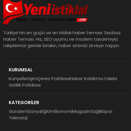
Türkiye’nin en güçlü ve en iddialı haber teması: Seobaz
Haber Teması. Hız, SEO uyumu ve modern tasarımıyla
rakiplerinizi geride bırakın, haber sitenizi zirveye taşıyın.
KURUMSAL
Künye
İletişim
Çerez Politikası
Haber Kaldırma talebi
Gizlilik Politikası
KATEGORİLER
Gündem
Dünya
Eğitim
Ekonomi
Magazin
Sağlık
Spor
Teknoloji