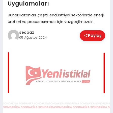
Uygulamaları
EĞITIM
Buhar kazanları, çeşitli endüstriyel sektörlerde enerji
üretimi ve proses ısınması için vazgeçilmezdir.
EKONOMI
seobaz
Paylaş
05 Ağustos 2024
MAGAZIN
SAĞLIK
SPOR
TEKNOLOJI