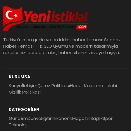
Türkiye’nin en güçlü ve en iddialı haber teması: Seobaz
Haber Teması. Hız, SEO uyumu ve modern tasarımıyla
rakiplerinizi geride bırakın, haber sitenizi zirveye taşıyın.
KURUMSAL
Künye
İletişim
Çerez Politikası
Haber Kaldırma talebi
Gizlilik Politikası
KATEGORİLER
Gündem
Dünya
Eğitim
Ekonomi
Magazin
Sağlık
Spor
Teknoloji