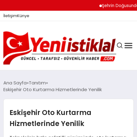
Şehrin Doğusundan Bo
İletişim
Künye
Ana Sayfa
Tanıtım
Eskişehir Oto Kurtarma Hizmetlerinde Yenilik
GÜNDEM
Eskişehir Oto Kurtarma
DÜNYA
Hizmetlerinde Yenilik