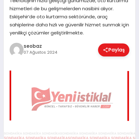
Teknolojinin hızla geliştiği günümüzde, oto kurtarma
EĞITIM
hizmetleri de bu gelişmelerden nasibini alıyor.
Eskişehir’de oto kurtarma sektöründe, araç
sahiplerine daha hızlı ve güvenilir hizmet sunmak için
EKONOMI
yenilikçi çözümler geliştirilmekte.
seobaz
Paylaş
07 Ağustos 2024
MAGAZIN
SAĞLIK
SPOR
TEKNOLOJI