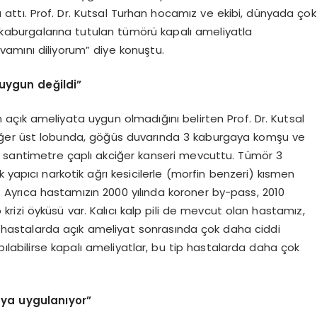
attı. Prof. Dr. Kutsal Turhan hocamız ve ekibi, dünyada çok
ve kaburgalarına tutulan tümörü kapalı ameliyatla
evamını diliyorum” diye konuştu.
uygun değildi”
çık ameliyata uygun olmadığını belirten Prof. Dr. Kutsal
ciğer üst lobunda, göğüs duvarında 3 kaburgaya komşu ve
 5 santimetre çaplı akciğer kanseri mevcuttu. Tümör 3
 yapıcı narkotik ağrı kesicilerle (morfin benzeri) kısmen
dı. Ayrıca hastamızın 2000 yılında koroner by-pass, 2010
 krizi öyküsü var. Kalıcı kalp pili de mevcut olan hastamız,
kli hastalarda açık ameliyat sonrasında çok daha ciddi
pılabilirse kapalı ameliyatlar, bu tip hastalarda daha çok
ya uygulanıyor”