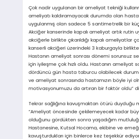
Çok nadir uygulanan bir ameliyat tekniği kullanm
ameliyatı kaldıramayacak durumda olan hasta
uygulanmış olan sadece 5 santimetrelik bir küç
Akciğer kanserinde kapalı ameliyat artık rutin
akciğerle birlikte çıkarıldığı kapalı ameliyatlar
kanserli akciğeri üzerindeki 3 kaburgayla birlikte
Hastanın ameliyat sonrası dönemi sorunsuz seyr
için iyileşme çok hızlı oldu. Hastanın ameliyat
dördüncü gün hasta taburcu olabilecek duruma 
ve ameliyat sonrasında hastamızın böyle iyi olm
motivasyonumuzu da artıran bir faktör oldu” d
Tekrar sağlığına kavuşmaktan ötürü duyduğu m
“Ameliyat öncesinde çekilemeyecek kadar büyük
olduğunu gördükten sonra yaşadığım mutluluğu 
Hastanesine, Kutsal Hocama, ekibine ve emeği
kavuşturdukları için binlerce kez teşekkür ediyo