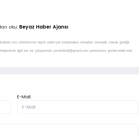
dan oku:
Beyaz Haber Ajansı
iistiklal.com editörlerinin hiçbir editoryal müdahalesi olmadan otomatik olarak geldiği
berlerle ilgili her tür şikayetinizi
yeniistiklal@gmail.com
adresimize gönderebilirsiniz.
E-Mail: