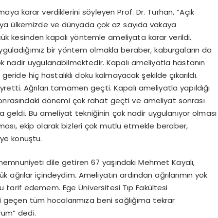
aya karar verdiklerini söyleyen Prof. Dr. Turhan, “Açık
ya ülkemizde ve dünyada çok az sayıda vakaya
ük kesinden kapalı yöntemle ameliyata karar verildi.
 uyguladığımız bir yöntem olmakla beraber, kaburgaların da
 çok nadir uygulanabilmektedir. Kapalı ameliyatla hastanın
 geride hiç hastalıklı doku kalmayacak şekilde çıkarıldı.
etti. Ağrıları tamamen geçti. Kapalı ameliyatla yapıldığı
 sonrasındaki dönemi çok rahat geçti ve ameliyat sonrası
geldi. Bu ameliyat tekniğinin çok nadir uygulanıyor olması
ası, ekip olarak bizleri çok mutlu etmekle beraber,
iye konuştu.
emnuniyeti dile getiren 67 yaşındaki Mehmet Kayalı,
 ağrılar içindeydim. Ameliyatın ardından ağrılarımın yok
tarif edemem. Ege Üniversitesi Tıp Fakültesi
 geçen tüm hocalarımıza beni sağlığıma tekrar
rum” dedi.