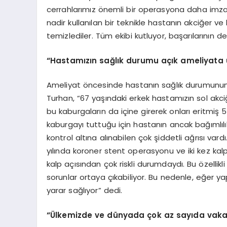
cerrahlarımız önemli bir operasyona daha imza 
nadir kullanılan bir teknikle hastanın akciğer 
temizlediler. Tüm ekibi kutluyor, başarılarının d
“Hastamızın sağlık durumu açık ameliyata 
Ameliyat öncesinde hastanın sağlık durumunun a
Turhan, “67 yaşındaki erkek hastamızın sol ak
bu kaburgaların da içine girerek onları eritmiş
kaburgayı tuttuğu için hastanın ancak bağımlılık
kontrol altına alınabilen çok şiddetli ağrısı var
yılında koroner stent operasyonu ve iki kez kalp
kalp açısından çok riskli durumdaydı. Bu özelli
sorunlar ortaya çıkabiliyor. Bu nedenle, eğer ya
yarar sağlıyor” dedi.
“Ülkemizde ve dünyada çok az sayıda vaka