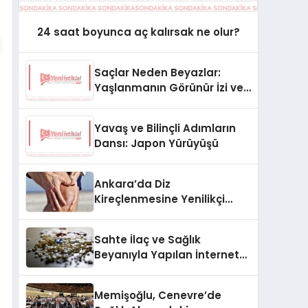
24 saat boyunca aç kalırsak ne olur?
Saçlar Neden Beyazlar:
Yaşlanmanın Görünür İzi ve
Genetik Sırları
Yavaş ve Bilinçli Adımların
Dansı: Japon Yürüyüşü
Ankara’da Diz
Kireçlenmesine Yenilikçi
Yaklaşım: Genikulat Arter
Embolizasyonu
Sahte İlaç ve Sağlık
Beyanıyla Yapılan İnternet
Satışlarına Sıkı Denetim
Memişoğlu, Cenevre’de