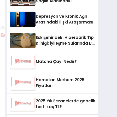
Sağlık Alanındaki
İşbirliklerini Güçlendiriyor
Depresyon ve Kronik Ağrı
Arasındaki İlişki Araştırması
Eskişehir’deki Hiperbarik Tıp
Kliniği: İyileşme Sularında Bir
Nefes
Matcha Çayı Nedir?
Hametan Merhem 2025
Fiyatları
2025 Yılı Eczanelerde gebelik
testi kaç TL?