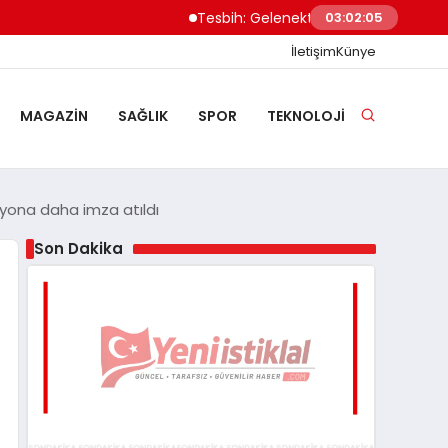
Tesbih: Gelenekten Modern Modaya
03:02:06
İletişim
Künye
MAGAZIN
SAĞLIK
SPOR
TEKNOLOJI
yona daha imza atıldı
Son Dakika