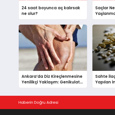
24 saat boyunca aç kalırsak
Saçlar Ne
ne olur?
Yaşlanman
Genetik Sı
Ankara’da Diz Kireçlenmesine
Sahte İla
Yenilikçi Yaklaşım: Genikulat
Yapılan İ
Arter Embolizasyonu
Sıkı Dene
Haberin Doğru Adresi