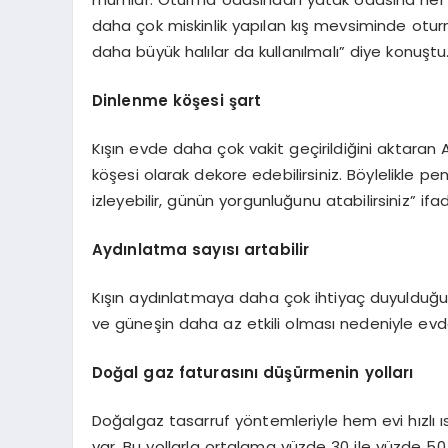
daha çok miskinlik yapılan kış mevsiminde oturma 
daha büyük halılar da kullanılmalı” diye konuştu
Dinlenme köşesi şart
Kışın evde daha çok vakit geçirildiğini aktaran
köşesi olarak dekore edebilirsiniz. Böylelikle p
izleyebilir, günün yorgunluğunu atabilirsiniz” ifad
Aydınlatma sayısı artabilir
Kışın aydınlatmaya daha çok ihtiyaç duyulduğ
ve güneşin daha az etkili olması nedeniyle evde 
Doğal gaz faturasını düşürmenin yolları
Doğalgaz tasarruf yöntemleriyle hem evi hızlı ı
var. Bu yollarla ortalama yüzde 30 ile yüzde 