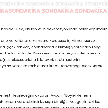
 başladı. Peki, kış için evin dekorasyonunda neler yapılmalı?
Stone ve Billionaire Furniture Kurucusu İç Mimar Merve
arda çiçek renkleri, sonbaharda kurumuş yaprakların rengi
i tonları kullanılır. Kışın rengi ise kar beyazı. Her mevsim
nız aksesuarlarla bile evinizin atmosferini
eyazın yanı sıra renk olarak krem, kahverengi, sıcak kırmızı
erleştirilebileceğini aktaran Aycan, “Böylelikle hem
r ortam yaratabilirsiniz. Kışın bir diğer vazgeçilmezi ise
ada farklı boyutlarda mumlar kullanabilirsiniz. Ayrıca