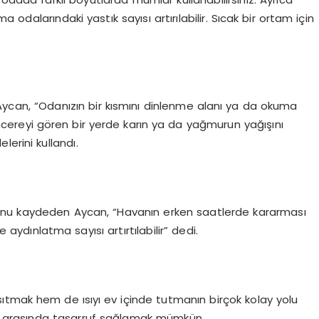
odalarındaki yastık sayısı artırılabilir. Sıcak bir ortam için
.
 Aycan, “Odanızın bir kısmını dinlenme alanı ya da okuma
encereyi gören bir yerde karın ya da yağmurun yağışını
elerini kullandı.
unu kaydeden Aycan, “Havanın erken saatlerde kararması
aydınlatma sayısı artırtılabilir” dedi.
sıtmak hem de ısıyı ev içinde tutmanın birçok kolay yolu
50 arasında tasarruf sağlamak mümkün.