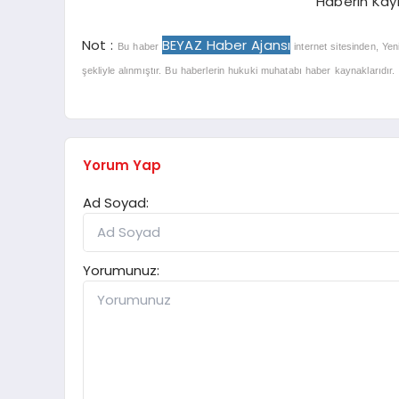
Haberin Kay
Not :
BEYAZ Haber Ajansı
Bu haber
internet sitesinden, Yen
şekliyle alınmıştır. Bu haberlerin hukuki muhatabı haber kaynaklarıdır. Ha
Yorum Yap
Ad Soyad:
Yorumunuz: