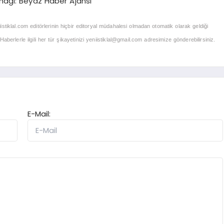
nağı: Beyaz Haber Ajansı
iistiklal.com editörlerinin hiçbir editoryal müdahalesi olmadan otomatik olarak geldiği
berlerle ilgili her tür şikayetinizi
yeniistiklal@gmail.com
adresimize gönderebilirsiniz.
E-Mail: