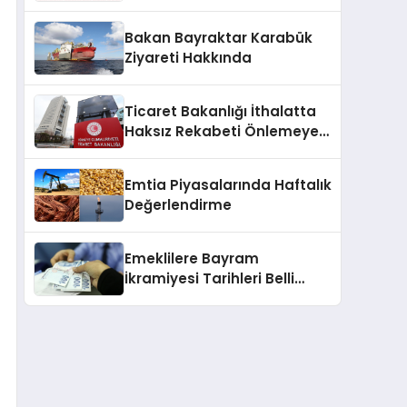
2025
Bakan Bayraktar Karabük
Ziyareti Hakkında
Ticaret Bakanlığı İthalatta
Haksız Rekabeti Önlemeye
Yönelik Tebliğleri Yayımladı
Emtia Piyasalarında Haftalık
Değerlendirme
Emeklilere Bayram
İkramiyesi Tarihleri Belli
Oldu