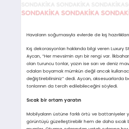
Havaların soğumasıyla evlerde de kış hazırlıkları
Kış dekorasyonları hakkında bilgi veren Luxury 
Aycan, “Her mevsimin ayrı bir rengi var. İlkbah
olan turuncu tonlar, yazın ise sarı ve deniz mavis
odaları boyamak mümkün değil ancak kullanacağı
değiştirebilirsiniz” dedi. Aycan, aksesuarlarda b
tonlarının da tercih edilebileceğini söyledi.
Sıcak bir ortam yaratın
Mobilyaların üstüne farklı örtü ve battaniyeler y
görüntüyü güzelleştirebilir hem de daha sıcak bi
mumlar. Oturma odasından yatak odasına her od