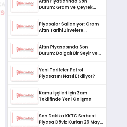
Altın Fiyatlarında Son
Durum: Gram ve Çeyrek
Altın Ne Kadar Oldu?
Piyasalar Sallanıyor: Gram
Altın Tarihi Zirvelere
Koşuyor!
Altın Piyasasında Son
Durum: Dalgalı Bir Seyir ve
Gözler Merkez Bankası’nda
Yeni Tarifeler Petrol
Piyasasını Nasıl Etkiliyor?
Kamu İşçileri İçin Zam
Teklifinde Yeni Gelişme
Son Dakika KKTC Serbest
Piyasa Döviz Kurları 26 Mayıs