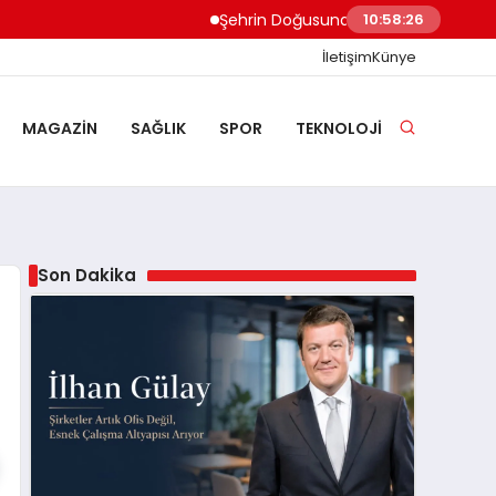
Şehrin Doğusundan Boğaz Kıyılarına Ev Te
10:58:27
İletişim
Künye
MAGAZIN
SAĞLIK
SPOR
TEKNOLOJI
Son Dakika