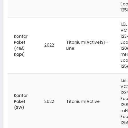
Ec
125
1.5L
VC
Konfor
123
Paket
Titanium|Active|ST-
Eco
2022
(4&5
Line
120
Kapı)
mH
Ec
125
1.5L
VC
123
Konfor
Eco
Paket
2022
Titanium|Active
120
(SW)
mH
Ec
125