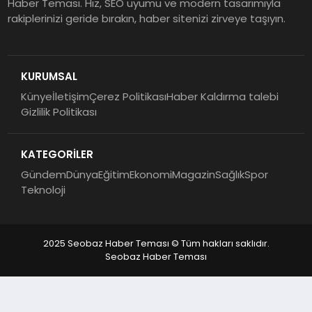
Haber Teması. Hız, SEO uyumu ve modern tasarımıyla
rakiplerinizi geride bırakın, haber sitenizi zirveye taşıyın.
KURUMSAL
Künye
İletişim
Çerez Politikası
Haber Kaldırma talebi
Gizlilik Politikası
KATEGORİLER
Gündem
Dünya
Eğitim
Ekonomi
Magazin
Sağlık
Spor
Teknoloji
2025 Seobaz Haber Teması © Tüm hakları saklıdır.
Seobaz Haber Teması