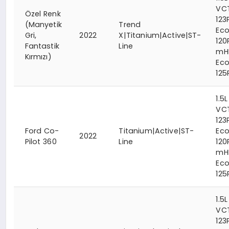
VC
Özel Renk
123
(Manyetik
Trend
Eco
Gri,
2022
X|Titanium|Active|ST-
120
Fantastik
Line
mH
Kırmızı)
Ec
125
1.5L
VC
123
Ford Co-
Titanium|Active|ST-
Eco
2022
Pilot 360
Line
120
mH
Ec
125
1.5L
VC
123