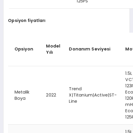
125PS
Opsiyon fiyatları
Model
Opsiyon
Donanım Seviyesi
Mo
Yılı
1.5L
VC
123
Trend
Metalik
Eco
2022
X|Titanium|Active|ST-
Boya
120
Line
mH
Ec
125
1.5L