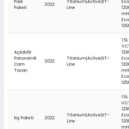
Park
Titanium|Active|ST-
Eco
2022
Paketi
Line
120
mH
Ec
125
1.5L
VC
Açılabilir
123
Panoramik
Titanium|Active|ST-
Eco
2022
Cam
Line
120
Tavan
mH
Ec
125
1.5L
VC
123
Titanium|Active|ST-
Eco
Kış Paketi
2022
Line
120
mH