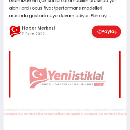
Ülkemizde en çok satılan otomobiller arasında yer
EĞITIM
alan Ford Focus fiyat/performans modelleri
arasında gösterilmeye devam ediyor. Ekim ayı …
EKONOMI
Haber Merkezi
Paylaş
11 Ekim 2022
MAGAZIN
SAĞLIK
SPOR
TEKNOLOJI