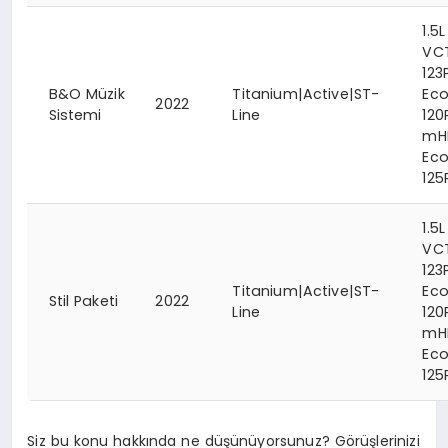
1.5L
VC
123
B&O Müzik
Titanium|Active|ST-
Eco
2022
Sistemi
Line
120
mH
Ec
125
1.5L
VC
123
Titanium|Active|ST-
Eco
Stil Paketi
2022
Line
120
mH
Ec
125
Siz bu konu hakkında ne düşünüyorsunuz? Görüşlerinizi