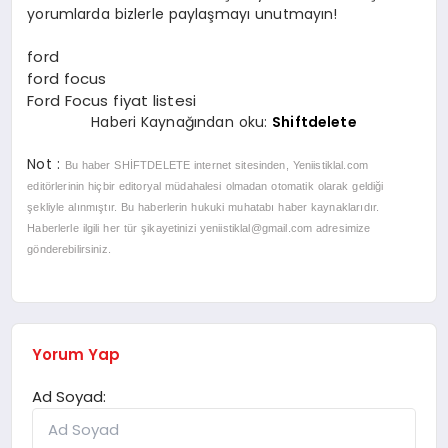
yorumlarda bizlerle paylaşmayı unutmayın!
ford
ford focus
Ford Focus fiyat listesi
Haberi Kaynağından oku:
Shiftdelete
Not :
Bu haber SHİFTDELETE
internet sitesinden, Yeniistiklal.com
editörlerinin hiçbir editoryal müdahalesi olmadan otomatik olarak geldiği
şekliyle alınmıştır. Bu haberlerin hukuki muhatabı haber kaynaklarıdır.
Haberlerle ilgili her tür şikayetinizi
yeniistiklal@gmail.com
adresimize
gönderebilirsiniz.
Yorum Yap
Ad Soyad: