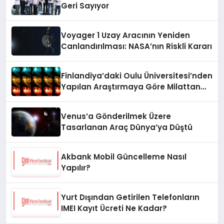
Geri Sayıyor
Voyager 1 Uzay Aracının Yeniden
Canlandırılması: NASA’nın Riskli Kararı
Finlandiya’daki Oulu Üniversitesi’nden
Yapılan Araştırmaya Göre Milattan
Önce 12.350 Yılında Büyük Bir
Jeomanyetik Fırtına Yaşandı
Venus’a Gönderilmek Üzere
Tasarlanan Araç Dünya’ya Düştü
Akbank Mobil Güncelleme Nasıl
Yapılır?
Yurt Dışından Getirilen Telefonların
IMEI Kayıt Ücreti Ne Kadar?