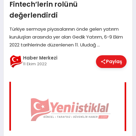
Fintech’lerin rolünü
EĞITIM
değerlendirdi
Türkiye sermaye piyasalarının önde gelen yatırım
EKONOMI
kuruluşları arasında yer alan Gedik Yatırım, 6-9 Ekim
2022 tarihlerinde düzenlenen 11. Uludağ …
MAGAZIN
Haber Merkezi
Paylaş
11 Ekim 2022
SAĞLIK
SPOR
TEKNOLOJI