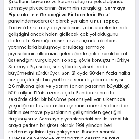
Şirketlerin büyüme ve kurumsallaşma yolculuğunda
sermaye piyasalarının öneminin tartışıldığı “
Sermaye
Piyasalarının Geleceği ve Fintech’lerin Rolü”
panelindemoderatör olarak yer alan
Onur Topaç
,
Türkiye’de sermaye piyasalarının yakın senelerde hızla
geliştiğini ancak halen gidilecek çok yol olduğunu
ifade etti. Kaynağa erişim arzusu içinde olanların,
yatırımcılarla buluşmayı arzuladığı sermaye
piyasalarının ülkemizin geleceğinde çok önemli bir rol
üstlendiğini vurgulayan
Topaç,
şöyle konuştu: “Türkiye
Sermaye Piyasaları, son yıllarda yüksek hızda
büyümesini sürdürüyor. Son 21 ayda 80’den fazla halka
arz gerçekleşti, bireysel hisse senedi yatırımcı sayısı
2,6 milyona çıktı ve yatırım fonları pazarının büyüklüğü
500 milyar TL’nin üzerine çıktı. Bundan sonra da
sektörde ciddi bir büyüme potansiyeli var. Ülkemizde
yaşadığımız bazı sorunları aşmanın önemli yollarından
birinin sermaye piyasalarının gelişiminden geçtiğini
düşünüyoruz. Sermaye piyasalarındaki arz ile talebi bir
araya getiren bir şirket olarak, 1991 yılından beri
sektörün gelişimi için çalışıyoruz. Bundan sonraki
süreçte de Sermaye Piyasaları’nın gelişimine katkı