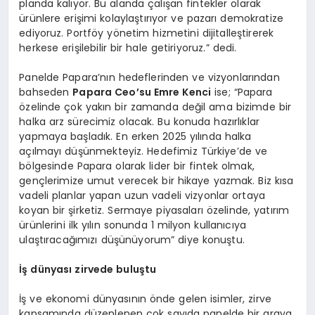
planda kalıyor. Bu alanda çalışan fintekler olarak
ürünlere erişimi kolaylaştırıyor ve pazarı demokratize
ediyoruz. Portföy yönetim hizmetini dijitalleştirerek
herkese erişilebilir bir hale getiriyoruz.” dedi.
Panelde Papara’nın hedeflerinden ve vizyonlarından
bahseden
Papara Ceo’su Emre Kenci
ise; “Papara
özelinde çok yakın bir zamanda değil ama bizimde bir
halka arz sürecimiz olacak. Bu konuda hazırlıklar
yapmaya başladık. En erken 2025 yılında halka
açılmayı düşünmekteyiz. Hedefimiz Türkiye’de ve
bölgesinde Papara olarak lider bir fintek olmak,
gençlerimize umut verecek bir hikaye yazmak. Biz kısa
vadeli planlar yapan uzun vadeli vizyonlar ortaya
koyan bir şirketiz. Sermaye piyasaları özelinde, yatırım
ürünlerini ilk yılın sonunda 1 milyon kullanıcıya
ulaştıracağımızı düşünüyorum” diye konuştu.
İş dünyası zirvede buluştu
İş ve ekonomi dünyasının önde gelen isimler, zirve
kapsamında düzenlenen çok sayıda panelde bir araya