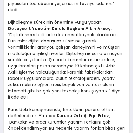
piyasaları tecrübesini yaşamasını tavsiye ederim.”
dedi.
Dijitalleşme sürecinin önemine vurgu yapan
Detaysoft Yönetim Kurulu Başkanı Alkin Aksoy
,
“Dijitalleşmede ilk adım kurumsal kaynak planlaması.
Kurumlar dijital dönüşüm sürecine girerek
verimliliklerini artırıyor, çalışan deneyimini ve müşteri
mutluluğunu iyileştiriyorlar. Dijitalleşme sonu olmayan
sürekli bir yolculuk. Şu anda kurumlar anlamında iş
uygulamaları pazarı neredeyse 10 katına çıktı. Artık
Akılllı İşletme yolculuğunda; karanlık fabrikalardan,
robotik uygulamalara, bulut teknolojilerden, yapay
zeka, makine öğrenmesi, büyük veri ve nesnelerin
interneti gibi bir çok yeni teknoloji konuşuyoruz.” diye
ifade etti.
Paneldeki konuşmasında, finteklerin pazara etkisini
değerlendiren
Yancep Kurucu Ortağı Ege Ertez
,
“Bankalar ve aracı kurumlar yatırım fonlarını çok
önceliklendirmiyor. Bu nedenle yatırım fonları biraz geri