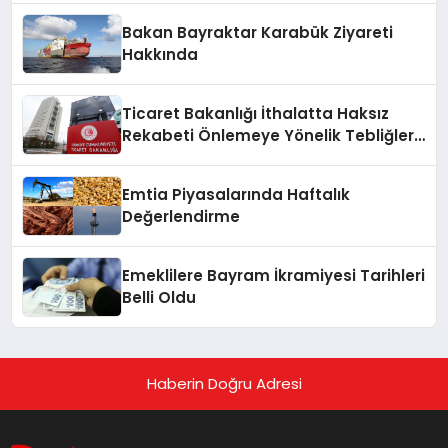
Bakan Bayraktar Karabük Ziyareti
Hakkında
Ticaret Bakanlığı İthalatta Haksız
Rekabeti Önlemeye Yönelik Tebliğleri
Yayımladı
Emtia Piyasalarında Haftalık
Değerlendirme
Emeklilere Bayram İkramiyesi Tarihleri
Belli Oldu
Haberin Doğru Adresi