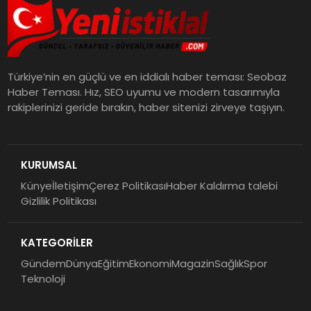
Türkiye’nin en güçlü ve en iddialı haber teması: Seobaz
Haber Teması. Hız, SEO uyumu ve modern tasarımıyla
rakiplerinizi geride bırakın, haber sitenizi zirveye taşıyın.
KURUMSAL
Künye
İletişim
Çerez Politikası
Haber Kaldırma talebi
Gizlilik Politikası
KATEGORİLER
Gündem
Dünya
Eğitim
Ekonomi
Magazin
Sağlık
Spor
Teknoloji