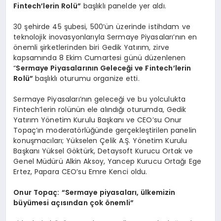
Fintech’lerin Rolü”
başlıklı panelde yer aldı.
30 şehirde 45 şubesi, 500’ün üzerinde istihdam ve
teknolojik inovasyonlarıyla Sermaye Piyasaları’nın en
önemli şirketlerinden biri Gedik Yatırım, zirve
kapsamında 8 Ekim Cumartesi günü düzenlenen
“
Sermaye Piyasalarının Geleceği ve Fintech’lerin
Rolü”
başlıklı oturumu organize etti.
Sermaye Piyasaları’nın geleceği ve bu yolculukta
Fintech’lerin rolünün ele alındığı oturumda, Gedik
Yatırım Yönetim Kurulu Başkanı ve CEO’su Onur
Topaç’ın moderatörlüğünde gerçekleştirilen panelin
konuşmacıları; Yükselen Çelik A.Ş. Yönetim Kurulu
Başkanı Yüksel Göktürk, Detaysoft Kurucu Ortak ve
Genel Müdürü Alkin Aksoy, Yancep Kurucu Ortağı Ege
Ertez, Papara CEO’su Emre Kenci oldu.
Onur Topaç: “Sermaye piyasaları, ülkemizin
büyümesi açısından çok önemli”