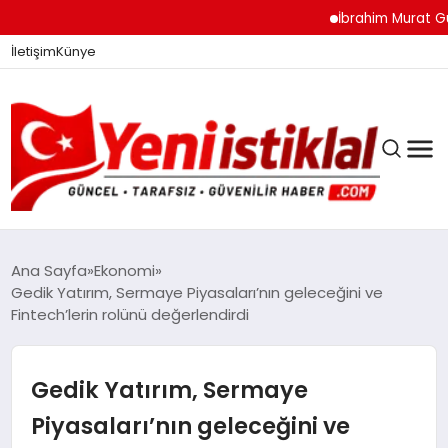
İbrahim Murat Gündüz: 
İletişim
Künye
Ana Sayfa
Ekonomi
Gedik Yatırım, Sermaye Piyasaları’nın geleceğini ve
Fintech’lerin rolünü değerlendirdi
GÜNDEM
Gedik Yatırım, Sermaye
DÜNYA
Piyasaları’nın geleceğini ve