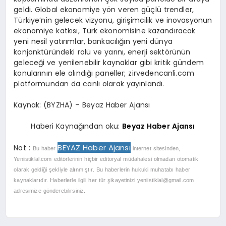
geldi. Global ekonomiye yön veren güçlü trendler,
Türkiye’nin gelecek vizyonu, girişimcilik ve inovasyonun
ekonomiye katkısı, Türk ekonomisine kazandıracak
yeni nesil yatırımlar, bankacılığın yeni dünya
konjonktüründeki rolü ve yarını, enerji sektörünün
geleceği ve yenilenebilir kaynaklar gibi kritik gündem
konularının ele alındığı paneller; zirvedencanli.com
platformundan da canlı olarak yayınlandı.
Kaynak: (BYZHA) – Beyaz Haber Ajansı
Haberi Kaynağından oku:
Beyaz Haber Ajansı
BEYAZ Haber Ajansı
Not :
Bu haber
internet sitesinden,
Yeniistiklal.com editörlerinin hiçbir editoryal müdahalesi olmadan otomatik
olarak geldiği şekliyle alınmıştır. Bu haberlerin hukuki muhatabı haber
kaynaklarıdır. Haberlerle ilgili her tür şikayetinizi
yeniistiklal@gmail.com
adresimize gönderebilirsiniz.