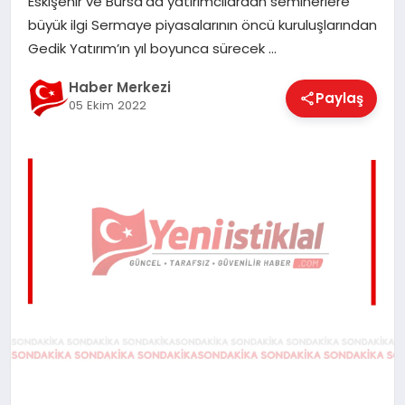
Eskişehir ve Bursa’da yatırımcılardan seminerlere
EĞITIM
büyük ilgi Sermaye piyasalarının öncü kuruluşlarından
Gedik Yatırım’ın yıl boyunca sürecek …
EKONOMI
Haber Merkezi
Paylaş
05 Ekim 2022
MAGAZIN
SAĞLIK
SPOR
TEKNOLOJI