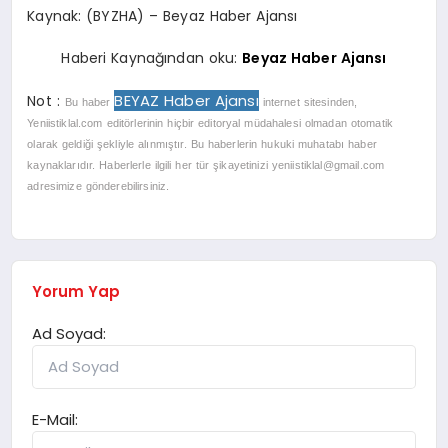
Kaynak: (BYZHA) – Beyaz Haber Ajansı
Haberi Kaynağından oku:
Beyaz Haber Ajansı
BEYAZ Haber Ajansı
Not :
Bu haber
internet sitesinden,
Yeniistiklal.com editörlerinin hiçbir editoryal müdahalesi olmadan otomatik
olarak geldiği şekliyle alınmıştır. Bu haberlerin hukuki muhatabı haber
kaynaklarıdır. Haberlerle ilgili her tür şikayetinizi
yeniistiklal@gmail.com
adresimize gönderebilirsiniz.
Yorum Yap
Ad Soyad:
E-Mail: