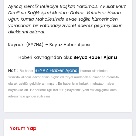
Ayrıca, Gemlik Belediye Başkan Yardımcısı Avukat Mert
Dimili ve Sağlık İşleri Müdürü Doktor. Veteriner Hakan
Uğur, Kumla Mahallesi’nde evde sağlık hizmetinden
yararlanan bir vatandaşı ziyaret ederek geçmiş olsun
dileklerini aktardı.
Kaynak: (BYZHA) – Beyaz Haber Ajansı
Haberi Kaynağından oku:
Beyaz Haber Ajansı
BEYAZ Haber Ajansı
Not :
Bu haber
internet sitesinden,
Yeniistiklal.com editörlerinin hiçbir editoryal müdahalesi olmadan otomatik
olarak geldiği şekliyle alınmıştır. Bu haberlerin hukuki muhatabı haber
kaynaklarıdır. Haberlerle ilgili her tür şikayetinizi
yeniistiklal@gmail.com
adresimize gönderebilirsiniz.
Yorum Yap