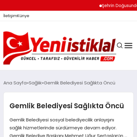
Şehrin Doğusundan Bo
İletişim
Künye
Ana Sayfa
Sağlık
Gemlik Belediyesi Sağlıkta Öncü
GÜNDEM
Gemlik Belediyesi Sağlıkta Öncü
Gemlik Belediyesi sosyal belediyecilik anlayışını
DÜNYA
sağlık hizmetlerinde sürdürmeye devam ediyor.
Gemlik Belediye Başkanı Mehmet Uğur Sertaslan’ın …