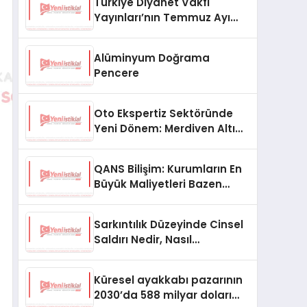
Türkiye Diyanet Vakfı
Yayınları’nın Temmuz Ayı
Fırsat Köşesinde Bülent Ata
Kitapları Var
Alüminyum Doğrama
Pencere
Oto Ekspertiz Sektöründe
Yeni Dönem: Merdiven Altı
İşletmeler Tarih Oluyor
QANS Bilişim: Kurumların En
Büyük Maliyetleri Bazen
Görünmeyenler Oluyor
Sarkıntılık Düzeyinde Cinsel
Saldırı Nedir, Nasıl
Değerlendirilir?
Küresel ayakkabı pazarının
2030’da 588 milyar doları