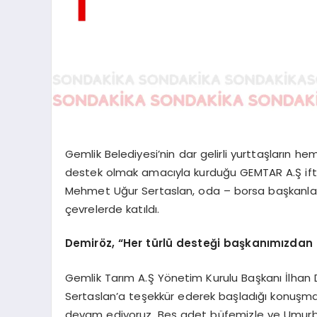
Gemlik Belediyesi’nin dar gelirli yurttaşların h
destek olmak amacıyla kurduğu GEMTAR A.Ş ifta
Mehmet Uğur Sertaslan, oda – borsa başkanları
çevrelerde katıldı.
Demiröz, “Her türlü desteği başkanımızdan
Gemlik Tarım A.Ş Yönetim Kurulu Başkanı İlha
Sertaslan’a teşekkür ederek başladığı konuşma
devam ediyoruz. Beş adet büfemizle ve Umurbe