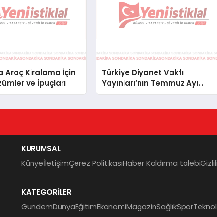
 Araç Kiralama İçin
Türkiye Diyanet Vakfı
zümler ve İpuçları
Yayınları’nın Temmuz Ayı
Fırsat Köşesinde Bülent Ata
Kitapları Var
KURUMSAL
Künye
İletişim
Çerez Politikası
Haber Kaldırma talebi
Gizli
KATEGORİLER
Gündem
Dünya
Eğitim
Ekonomi
Magazin
Sağlık
Spor
Teknol