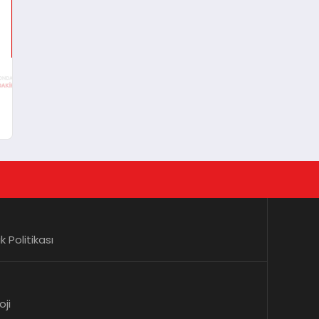
lik Politikası
oji