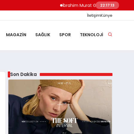
İbrahim Murat Gündüz: Malgaç’tan Nazilli’
22:17:14
İletişim
Künye
MAGAZIN
SAĞLIK
SPOR
TEKNOLOJI
Son Dakika