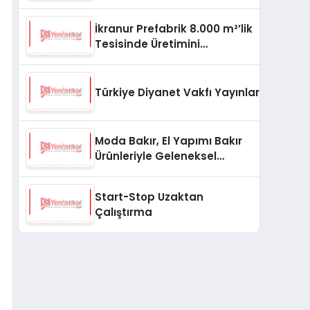
aşması bekleniyor
İkranur Prefabrik 8.000 m²’lik
Tesisinde Üretimini
Büyütüyor
Türkiye Diyanet Vakfı Yayınları, Yeni Ne
Moda Bakır, El Yapımı Bakır
Ürünleriyle Geleneksel
Zanaatkârlığı Modern
Yaşam Alanlarına Taşıyor
Start-Stop Uzaktan
Çalıştırma