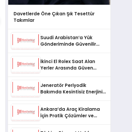
Davetlerde Öne Çıkan Şık Tesettür
Takımlar
Suudi Arabistan’a Yük
Gönderiminde Güvenilir
Lojistik ve Nakliye Çözümleri
İkinci El Rolex Saat Alan
Yerler Arasında Güven
Neden Önemlidir?
Jeneratör Periyodik
Bakımda Kesintisiz Enerjinin
Anahtarı
Ankara’da Araç Kiralama
İçin Pratik Çözümler ve
İpuçları