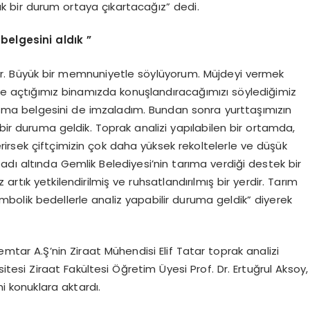
k bir durum ortaya çıkartacağız” dedi.
belgesini aldık ”
var. Büyük bir memnuniyetle söylüyorum. Müjdeyi vermek
 ile açtığımız binamızda konuşlandıracağımızı söylediğimiz
lışma belgesini de imzaladım. Bundan sonra yurttaşımızın
 bir duruma geldik. Toprak analizi yapılabilen bir ortamda,
irsek çiftçimizin çok daha yüksek rekoltelerle ve düşük
adı altında Gemlik Belediyesi’nin tarıma verdiği destek bir
rtık yetkilendirilmiş ve ruhsatlandırılmış bir yerdir. Tarım
sembolik bedellerle analiz yapabilir duruma geldik” diyerek
tar A.Ş’nin Ziraat Mühendisi Elif Tatar toprak analizi
tesi Ziraat Fakültesi Öğretim Üyesi Prof. Dr. Ertuğrul Aksoy,
i konuklara aktardı.