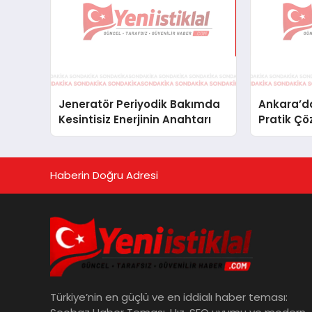
Jeneratör Periyodik Bakımda
Ankara’da
Kesintisiz Enerjinin Anahtarı
Pratik Çö
Haberin Doğru Adresi
Türkiye’nin en güçlü ve en iddialı haber teması: