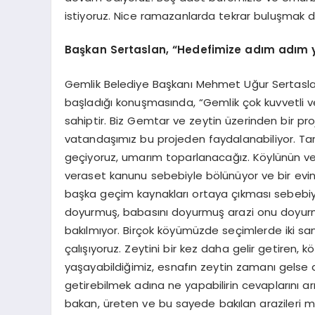
istiyoruz. Nice ramazanlarda tekrar buluşmak di
Başkan Sertaslan, “Hedefimize adım adım y
Gemlik Belediye Başkanı Mehmet Uğur Sertaslan G
başladığı konuşmasında, “Gemlik çok kuvvetli ve
sahiptir. Biz Gemtar ve zeytin üzerinden bir 
vatandaşımız bu projeden faydalanabiliyor. Tar
geçiyoruz, umarım toparlanacağız. Köylünün ve 
veraset kanunu sebebiyle bölünüyor ve bir evi
başka geçim kaynakları ortaya çıkması sebebiyl
doyurmuş, babasını doyurmuş arazi onu doyurmadı
bakılmıyor. Birçok köyümüzde seçimlerde iki san
çalışıyoruz. Zeytini bir kez daha gelir getiren, 
yaşayabildiğimiz, esnafın zeytin zamanı gelse d
getirebilmek adına ne yapabilirin cevaplarını ar
bakan, üreten ve bu sayede bakılan arazileri m