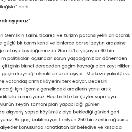
leğiyle” dedi.
aklaşıyoruz”
emlik’in tarihi, ticareti ve turizm potansiyelini anlatarak
 güçlü bir tarım kenti ve binlerce parsel zeytin arazisine
proje ortaya koyduğumuzda Gemlik’te yaşayan 60 bin
ım politikaları açısından sorun yaşadığımız bir dönemden
çiftçinin birinci dereceden geçim kaynağı olan zeytinlikler
n geçim kaynağı olmaktan uzaklaşıyor. Merkeze yakınlığı ve
e vatandaşlarımız köylerini terk ediyor. Dedesini
ğı için ilçemiz genelindeki arazilerin yarısı artık
dık bile kuramıyoruz. Hep birlikte bir şeyler yapmaya
köylünün zeytin zamanı plan yapabildiği günleri
e alışveriş yapsa köylümüz diye beklediği günleri geri
ıyoruz. Bir gün, bakılmayan 1 milyon 250 bin zeytin ağacına
aliyetler konusunda rahatlatan bir belediye ve kırsalda