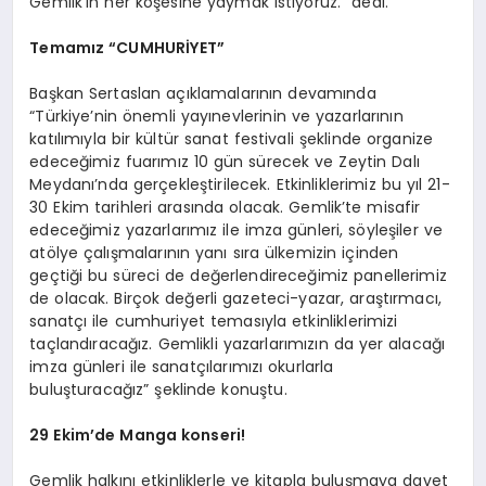
Gemlik’in her köşesine yaymak istiyoruz.” dedi.
Temamız “CUMHURİYET”
Başkan Sertaslan açıklamalarının devamında
“Türkiye’nin önemli yayınevlerinin ve yazarlarının
katılımıyla bir kültür sanat festivali şeklinde organize
edeceğimiz fuarımız 10 gün sürecek ve Zeytin Dalı
Meydanı’nda gerçekleştirilecek. Etkinliklerimiz bu yıl 21-
30 Ekim tarihleri arasında olacak. Gemlik’te misafir
edeceğimiz yazarlarımız ile imza günleri, söyleşiler ve
atölye çalışmalarının yanı sıra ülkemizin içinden
geçtiği bu süreci de değerlendireceğimiz panellerimiz
de olacak. Birçok değerli gazeteci-yazar, araştırmacı,
sanatçı ile cumhuriyet temasıyla etkinliklerimizi
taçlandıracağız. Gemlikli yazarlarımızın da yer alacağı
imza günleri ile sanatçılarımızı okurlarla
buluşturacağız” şeklinde konuştu.
29 Ekim’de Manga konseri!
Gemlik halkını etkinliklerle ve kitapla buluşmaya davet