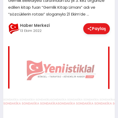
Gemlik Belediyesi tarafından bu yıl 3. kez organize
EĞITIM
edilen kitap fuarı “Gemlik Kitap Limanı” adı ve
“sözcüklerin rotası” sloganıyla 21 Ekim’de …
EKONOMI
Haber Merkezi
Paylaş
13 Ekim 2022
MAGAZIN
SAĞLIK
SPOR
TEKNOLOJI