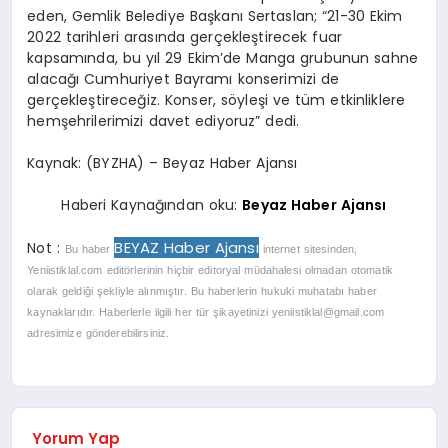
eden, Gemlik Belediye Başkanı Sertaslan; “21-30 Ekim
2022 tarihleri arasında gerçekleştirecek fuar
kapsamında, bu yıl 29 Ekim’de Manga grubunun sahne
alacağı Cumhuriyet Bayramı konserimizi de
gerçekleştireceğiz. Konser, söyleşi ve tüm etkinliklere
hemşehrilerimizi davet ediyoruz” dedi.
Kaynak: (BYZHA) – Beyaz Haber Ajansı
Haberi Kaynağından oku:
Beyaz Haber Ajansı
BEYAZ Haber Ajansı
Not :
Bu haber
internet sitesinden,
Yeniistiklal.com editörlerinin hiçbir editoryal müdahalesi olmadan otomatik
olarak geldiği şekliyle alınmıştır. Bu haberlerin hukuki muhatabı haber
kaynaklarıdır. Haberlerle ilgili her tür şikayetinizi
yeniistiklal@gmail.com
adresimize gönderebilirsiniz.
Yorum Yap