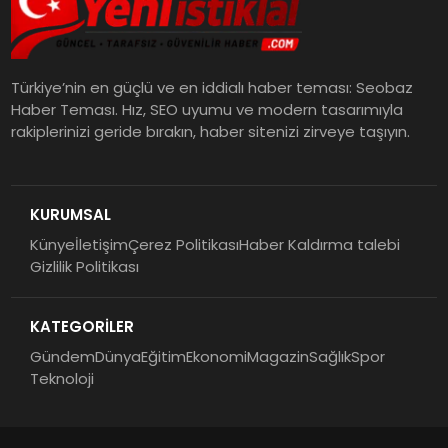
Türkiye’nin en güçlü ve en iddialı haber teması: Seobaz
Haber Teması. Hız, SEO uyumu ve modern tasarımıyla
rakiplerinizi geride bırakın, haber sitenizi zirveye taşıyın.
KURUMSAL
Künye
İletişim
Çerez Politikası
Haber Kaldırma talebi
Gizlilik Politikası
KATEGORİLER
Gündem
Dünya
Eğitim
Ekonomi
Magazin
Sağlık
Spor
Teknoloji