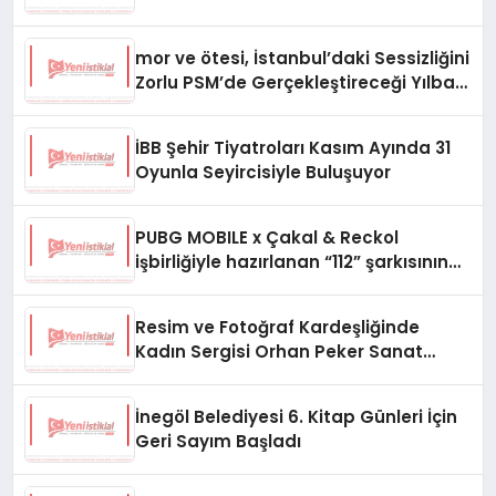
mor ve ötesi, İstanbul’daki Sessizliğini
Zorlu PSM’de Gerçekleştireceği Yılbaşı
Konseriyle Bozacak!
İBB Şehir Tiyatroları Kasım Ayında 31
Oyunla Seyircisiyle Buluşuyor
PUBG MOBILE x Çakal & Reckol
işbirliğiyle hazırlanan “112” şarkısının
klibi yayında
Resim ve Fotoğraf Kardeşliğinde
Kadın Sergisi Orhan Peker Sanat
Galerisi’nde
İnegöl Belediyesi 6. Kitap Günleri İçin
Geri Sayım Başladı