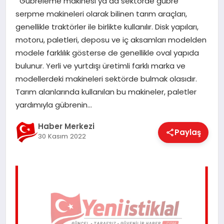
Gübreleme makinesi ya da sektörde gübre
EĞITIM
serpme makineleri olarak bilinen tarım araçları,
genellikle traktörler ile birlikte kullanılır. Disk yapıları,
motoru, paletleri, deposu ve iç aksamları modelden
EKONOMI
modele farklılık gösterse de genellikle oval yapıda
bulunur. Yerli ve yurtdışı üretimli farklı marka ve
modellerdeki makineleri sektörde bulmak olasıdır.
MAGAZIN
Tarım alanlarında kullanılan bu makineler, paletler
yardımıyla gübrenin…
SAĞLIK
Haber Merkezi
Paylaş
30 Kasım 2022
SPOR
TEKNOLOJI