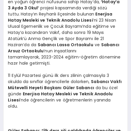
en yoğun öğrenci nüfusuna sahip Hatay’da,
‘Hatay’a
3 Ayda 3 Okul’
projesi kapsamında verdiği sözü
tuttu.
Hatay’ın Reyhanlı ilçesinde bulunan
Enerjisa
Hatay Mesleki ve Teknik Anadolu Lisesi
’ni 23 Nisan
Ulusal Egemenlik ve Çocuk Bayramı’nda eğitime ve
Hatay’a kazandıran Vakıf, daha sonra 19 Mayıs
Atatürk’ü Anma Gençlik ve Spor Bayramı ile 21
Haziran’da da
Sabancı Lassa Ortaokulu
ve
Sabancı
Arsuz Ortaokulu
’nun inşaatlarını
tamamlayarak, 2023-2024 eğitim-öğretim dönemine
hazır hale getirmişti.
11 Eylül Pazartesi günü ilk ders zilinin çalmasıyla 3
okulda da sınıflar öğrencilerle dolarken,
Sabancı Vakfı
Mütevelli Heyeti Başkanı
Güler Sabancı
da bu özel
günde
Enerjisa Hatay Mesleki ve Teknik Anadolu
Lisesi
’nde öğrencilerin ve öğretmenlerin yanında
oldu.
Güler Sabancı: “İlk ders zili çaldığında öğrenciler ve