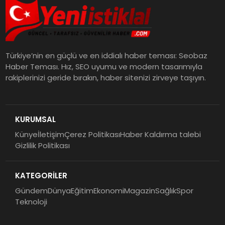
Türkiye’nin en güçlü ve en iddialı haber teması: Seobaz
Haber Teması. Hız, SEO uyumu ve modern tasarımıyla
rakiplerinizi geride bırakın, haber sitenizi zirveye taşıyın.
KURUMSAL
Künye
İletişim
Çerez Politikası
Haber Kaldırma talebi
Gizlilik Politikası
KATEGORİLER
Gündem
Dünya
Eğitim
Ekonomi
Magazin
Sağlık
Spor
Teknoloji