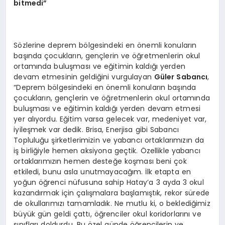
bitmedi”
Sözlerine deprem bölgesindeki en önemli konuların
başında çocukların, gençlerin ve öğretmenlerin okul
ortamında buluşması ve eğitimin kaldığı yerden
devam etmesinin geldiğini vurgulayan
Güler Sabancı
,
“Deprem bölgesindeki en önemli konuların başında
çocukların, gençlerin ve öğretmenlerin okul ortamında
buluşması ve eğitimin kaldığı yerden devam etmesi
yer alıyordu. Eğitim varsa gelecek var, medeniyet var,
iyileşmek var dedik. Brisa, Enerjisa gibi Sabancı
Topluluğu şirketlerimizin ve yabancı ortaklarımızın da
iş birliğiyle hemen aksiyona geçtik. Özellikle yabancı
ortaklarımızın hemen desteğe koşması beni çok
etkiledi, bunu asla unutmayacağım. İlk etapta en
yoğun öğrenci nüfusuna sahip Hatay’a 3 ayda 3 okul
kazandırmak için çalışmalara başlamıştık, rekor sürede
de okullarımızı tamamladık. Ne mutlu ki, o beklediğimiz
büyük gün geldi çattı, öğrenciler okul koridorlarını ve
sınıfları doldurdu. Bu özel günde öğrencilerin ve