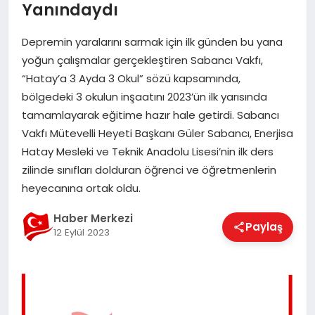
Yanındaydı
EĞITIM
Depremin yaralarını sarmak için ilk günden bu yana
yoğun çalışmalar gerçekleştiren Sabancı Vakfı,
EKONOMI
“Hatay’a 3 Ayda 3 Okul” sözü kapsamında,
bölgedeki 3 okulun inşaatını 2023’ün ilk yarısında
tamamlayarak eğitime hazır hale getirdi. Sabancı
MAGAZIN
Vakfı Mütevelli Heyeti Başkanı Güler Sabancı, Enerjisa
Hatay Mesleki ve Teknik Anadolu Lisesi’nin ilk ders
zilinde sınıfları dolduran öğrenci ve öğretmenlerin
SAĞLIK
heyecanına ortak oldu.
Haber Merkezi
SPOR
Paylaş
12 Eylül 2023
TEKNOLOJI