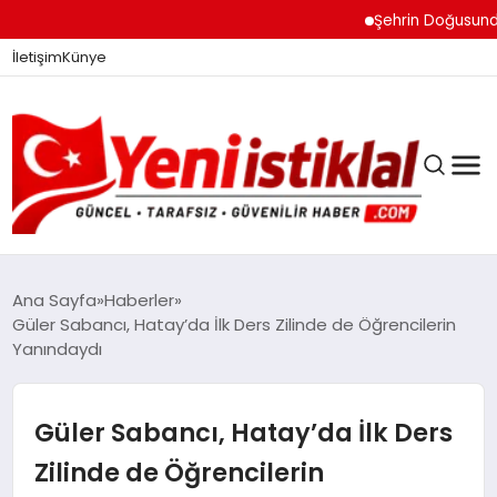
Şehrin Doğusundan Bo
İletişim
Künye
Ana Sayfa
Haberler
Güler Sabancı, Hatay’da İlk Ders Zilinde de Öğrencilerin
Yanındaydı
GÜNDEM
Güler Sabancı, Hatay’da İlk Ders
DÜNYA
Zilinde de Öğrencilerin