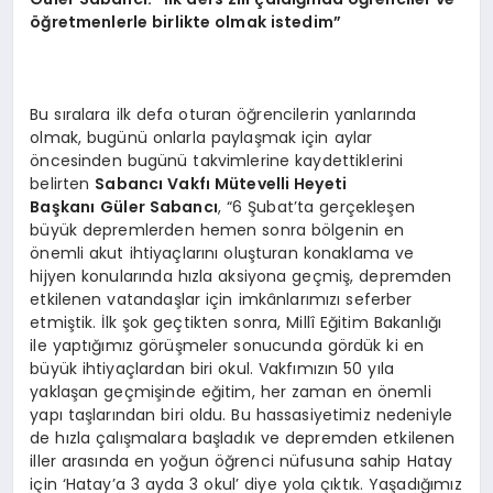
öğretmenlerle birlikte olmak istedim”
Bu sıralara ilk defa oturan öğrencilerin yanlarında
olmak, bugünü onlarla paylaşmak için aylar
öncesinden bugünü takvimlerine kaydettiklerini
belirten
Sabancı Vakfı Mütevelli Heyeti
Başkanı
Güler Sabancı
, “6 Şubat’ta gerçekleşen
büyük depremlerden hemen sonra bölgenin en
önemli akut ihtiyaçlarını oluşturan konaklama ve
hijyen konularında hızla aksiyona geçmiş, depremden
etkilenen vatandaşlar için imkânlarımızı seferber
etmiştik. İlk şok geçtikten sonra, Millî Eğitim Bakanlığı
ile yaptığımız görüşmeler sonucunda gördük ki en
büyük ihtiyaçlardan biri okul. Vakfımızın 50 yıla
yaklaşan geçmişinde eğitim, her zaman en önemli
yapı taşlarından biri oldu. Bu hassasiyetimiz nedeniyle
de hızla çalışmalara başladık ve depremden etkilenen
iller arasında en yoğun öğrenci nüfusuna sahip Hatay
için ‘Hatay’a 3 ayda 3 okul’ diye yola çıktık. Yaşadığımız