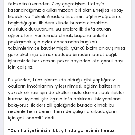
felaketin üzerinden 7 ay geçmişken, Hatay’a
kazandırdığımız okullarımızdan biri olan Enerjisa Hatay
Mesleki ve Teknik Anadolu Lisesi’nin eğitim-öğretime
başladığı gün, ilk ders zilinde burada olmaktan
mutluluk duyuyorum. Bu sıralara ilk defa oturan
öğrencilerin yanlarında olmak, bugünü onlarla
paylaşmak için aylar öncesinden bugünü
takvimlerimize kaydetmiştik. Çünkü bizim anlayışımıza
göre okul inşa etmek sadece binadan ibaret değil.
İşlerimizde her zaman pazar payından öte gönül payı
için çalışırız.
Bu yüzden, tüm işlerimizde olduğu gibi yaptığımız
okulların imkânlarının iyileştirilmesi, eğitim kalitesinin
yüksek olması için de okullarımızla daima sıcak ilişkiler
kurarız. Ayinesi iştir kişinin lafa bakılmaz, biz yapılana
bakıyoruz. İlk ders zili çaldığında burada olmak bu
nedenle hem benim hem de çalışma arkadaşlarım
için çok önemli.” dedi.
”Cumhuriyetimizin 100. yılında görevimiz henüz