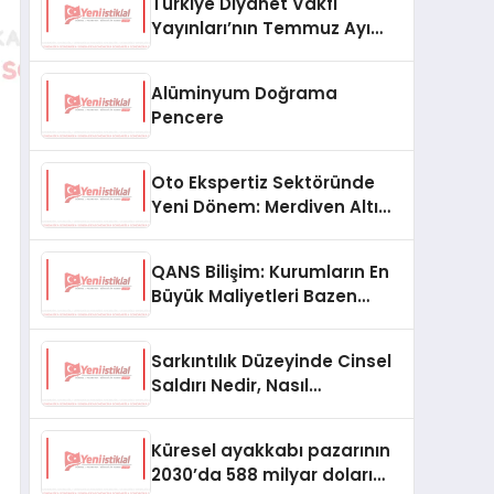
Türkiye Diyanet Vakfı
Yayınları’nın Temmuz Ayı
Fırsat Köşesinde Bülent Ata
Kitapları Var
Alüminyum Doğrama
Pencere
Oto Ekspertiz Sektöründe
Yeni Dönem: Merdiven Altı
İşletmeler Tarih Oluyor
QANS Bilişim: Kurumların En
Büyük Maliyetleri Bazen
Görünmeyenler Oluyor
Sarkıntılık Düzeyinde Cinsel
Saldırı Nedir, Nasıl
Değerlendirilir?
Küresel ayakkabı pazarının
2030’da 588 milyar doları