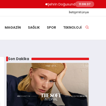
Şehrin Doğusundan Boğaz Kıyılarına Ev Te
11:06:38
İletişim
Künye
MAGAZIN
SAĞLIK
SPOR
TEKNOLOJI
Son Dakika