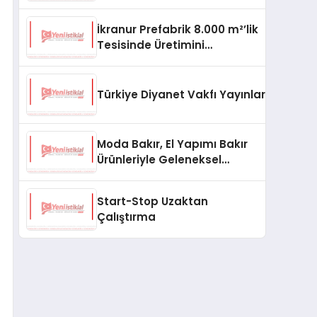
aşması bekleniyor
İkranur Prefabrik 8.000 m²’lik
Tesisinde Üretimini
Büyütüyor
Türkiye Diyanet Vakfı Yayınları, Yeni Ne
Moda Bakır, El Yapımı Bakır
Ürünleriyle Geleneksel
Zanaatkârlığı Modern
Yaşam Alanlarına Taşıyor
Start-Stop Uzaktan
Çalıştırma