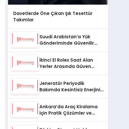
Davetlerde Öne Çıkan Şık Tesettür
Takımlar
Suudi Arabistan’a Yük
Gönderiminde Güvenilir
Lojistik ve Nakliye Çözümleri
İkinci El Rolex Saat Alan
Yerler Arasında Güven
Neden Önemlidir?
Jeneratör Periyodik
Bakımda Kesintisiz Enerjinin
Anahtarı
Ankara’da Araç Kiralama
İçin Pratik Çözümler ve
İpuçları