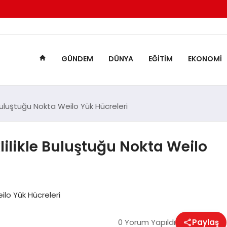
GÜNDEM
DÜNYA
EĞITIM
EKONOMI
 Buluştuğu Nokta Weilo Yük Hücreleri
ilikle Buluştuğu Nokta Weilo
ilo Yük Hücreleri
0 Yorum Yapıldı
Paylaş