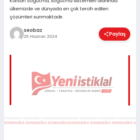
Karsan Soğutma, soğutma sistemleri alanında
EĞITIM
ülkemizde ve dünyada en çok tercih edilen
çözümleri sunmaktadır.
EKONOMI
seobaz
Paylaş
25 Haziran 2024
MAGAZIN
SAĞLIK
SPOR
TEKNOLOJI