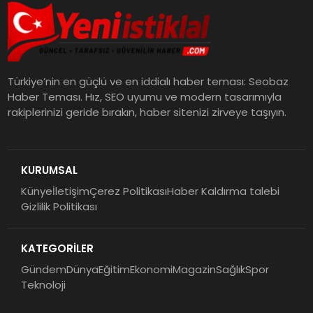
Türkiye’nin en güçlü ve en iddialı haber teması: Seobaz
Haber Teması. Hız, SEO uyumu ve modern tasarımıyla
rakiplerinizi geride bırakın, haber sitenizi zirveye taşıyın.
KURUMSAL
Künye
İletişim
Çerez Politikası
Haber Kaldırma talebi
Gizlilik Politikası
KATEGORİLER
Gündem
Dünya
Eğitim
Ekonomi
Magazin
Sağlık
Spor
Teknoloji