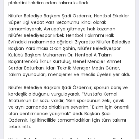
plaketini takdim eden takımı kutladı.
Nilüfer Belediye Başkanı Şadi Özdemir, Hentbol Erkekler
Süper Ligi Vedat Pars Sezonu’nu ikinci olarak
tamamlayarak, Avrupa’ya gitmeye hak kazanan
Nilüfer Belediyespor Erkek Hentbol Takımı’nı Halk
Evi’ndeki makamında ağırladı. Ziyarette Nilüfer Belediye
Başkan Yardımcısı Okan Şahin, Nilüfer Belediyespor
Kulübü Başkanı Muharrem Or, Hentbol A Takım
Başantrenörü İlknur Kurtuluş, Genel Menajer Ahmet
Serdar Baturkan, İdari Teknik Menajer Metin Güner,
takım oyuncuları, menajerler ve meclis üyeleri yer aldı.
Nilüfer Belediye Başkanı Şadi Özdemir, sporun barış ve
kardeşlik olduğunu vurgulayarak, “Mustafa Kemal
Atatürk’ün bir sözü vardır; ‘Ben sporcunun zeki, çevik
ve aynı zamanda ahlaklısını severim.’ Bizim için önemli
olan centilmence yarışmak” dedi. Başkan Şadi
Özdemir, ligi ikincilikle tamamladıkları için tüm takımı
tebrik etti.