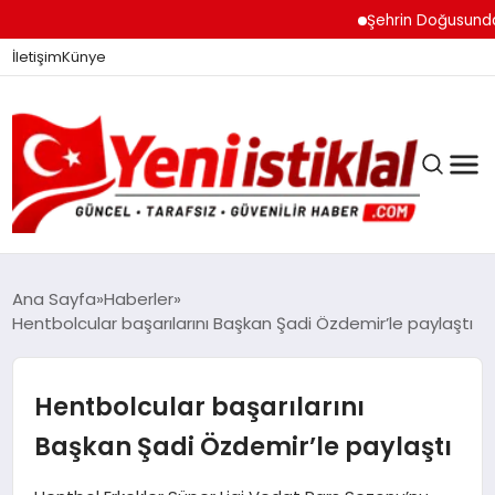
Şehrin Doğusundan Bo
İletişim
Künye
Ana Sayfa
Haberler
Hentbolcular başarılarını Başkan Şadi Özdemir’le paylaştı
GÜNDEM
Hentbolcular başarılarını
DÜNYA
Başkan Şadi Özdemir’le paylaştı