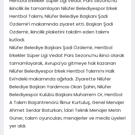
Hentbol Erkekler Süper Ligi Vedat Pars Sezonu’nu
EĞITIM
ikincilik ile tamamlayan Nilüfer Belediyespor Erkek
Hentbol Takımı, Nilüfer Belediye Başkanı Şadi
Özdemir’i makamında ziyaret etti. Başkan Şadi
EKONOMI
Özdemir, ikincilik plaketini takdim eden takımı
kutladı.
Nilüfer Belediye Başkanı Şadi Özdemir, Hentbol
MAGAZIN
Erkekler Süper Ligi Vedat Pars Sezonu’nu ikinci olarak
tamamlayarak, Avrupa’ya gitmeye hak kazanan
Nilüfer Belediyespor Erkek Hentbol Takımı’nı Halk
SAĞLIK
Evi’ndeki makamında ağırladı. Ziyarette Nilüfer
Belediye Başkan Yardımcısı Okan Şahin, Nilüfer
Belediyespor Kulübü Başkanı Muharrem Or, Hentbol
SPOR
A Takım Başantrenörü İlknur Kurtuluş, Genel Menajer
Ahmet Serdar Baturkan, İdari Teknik Menajer Metin
Güner, takım oyuncuları, menajerler ve meclis üyeleri
TEKNOLOJI
yer aldı.