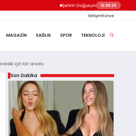
Şehrin Doğusundan Boğaz Kıyılarına Ev 
12:35:24
İletişim
Künye
MAGAZIN
SAĞLIK
SPOR
TEKNOLOJI
dalık için bir arada
Son Dakika