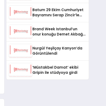
Batum 29 Ekim Cumhuriyet
Bayramını Serap Zincir’le
kutladı!
Brand Week Istanbul’un
onur konuğu Demet Akbağ
olacak
Nurgül Yeşilçay Kanyon’da
Görüntülendi
‘Müstakbel Damat’ ekibi
Gripin ile stüdyoya girdi