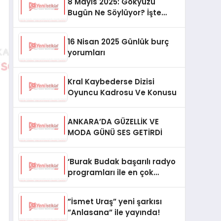
8 Mayıs 2025: Gökyüzü
Bugün Ne Söylüyor? İşte
Burçlarınızın Nabzı!
16 Nisan 2025 Günlük burç
yorumları
Kral Kaybederse Dizisi
Oyuncu Kadrosu Ve Konusu
ANKARA’DA GÜZELLİK VE
MODA GÜNÜ SES GETİRDİ
‘Burak Budak başarılı radyo
programları ile en çok
dinlenenler arasında yerini
aldı’
”İsmet Uraş” yeni şarkısı
”Anlasana” ile yayında!