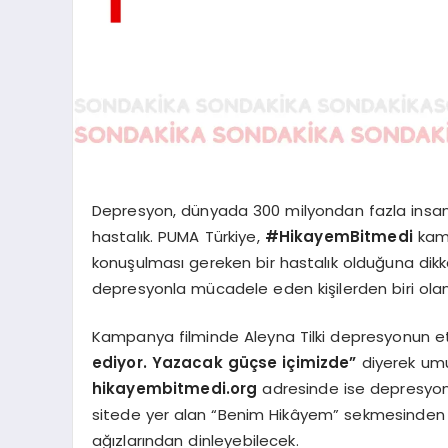
Depresyon, dünyada 300 milyondan fazla insand
hastalık. PUMA Türkiye,
#HikayemBitmedi
kam
konuşulması gereken bir hastalık olduğuna dik
depresyonla mücadele eden kişilerden biri olan 
Kampanya filminde Aleyna Tilki depresyonun etk
ediyor. Yazacak güçse içimizde”
diyerek umu
hikayembitmedi.org
adresinde ise depresyon h
sitede yer alan “Benim Hikâyem” sekmesinden d
ağızlarından dinleyebilecek.