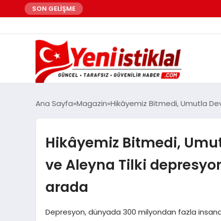
SON GELİŞME
Ana Sayfa
Magazin
Hikâyemiz Bitmedi, Umutla Deva
Hikâyemiz Bitmedi, Umut
ve Aleyna Tilki depresyon
arada
Depresyon, dünyada 300 milyondan fazla insanda