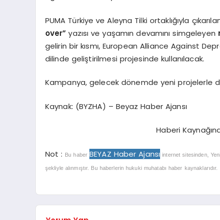
PUMA Türkiye ve Aleyna Tilki ortaklığıyla çıkarı
over”
yazısı ve yaşamın devamını simgeleyen
gelirin bir kısmı,
European Alliance Against Depres
dilinde geliştirilmesi projesinde kullanılacak.
Kampanya, gelecek dönemde yeni projelerle 
Kaynak: (BYZHA) – Beyaz Haber Ajansı
Haberi Kaynağın
Not :
BEYAZ Haber Ajansı
Bu haber
internet sitesinden, Yen
şekliyle alınmıştır. Bu haberlerin hukuki muhatabı haber kaynaklarıdır. Ha