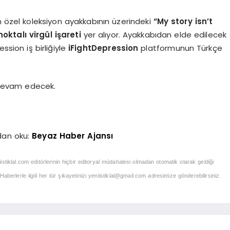
lan özel koleksiyon ayakkabının üzerindeki
“My story isn’t
noktalı virgül işareti
yer alıyor. Ayakkabıdan elde edilecek
sion iş birliğiyle
iFightDepression
platformunun Türkçe
devam edecek.
dan oku:
Beyaz Haber Ajansı
iistiklal.com editörlerinin hiçbir editoryal müdahalesi olmadan otomatik olarak geldiği
berlerle ilgili her tür şikayetinizi
yeniistiklal@gmail.com
adresimize gönderebilirsiniz.