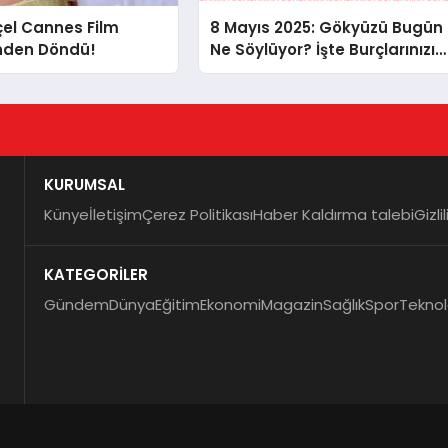
çel Cannes Film
8 Mayıs 2025: Gökyüzü Bugün
’nden Döndü!
Ne Söylüyor? İşte Burçlarınızın
Nabzı!
KURUMSAL
Künye
İletişim
Çerez Politikası
Haber Kaldırma talebi
Gizli
KATEGORİLER
Gündem
Dünya
Eğitim
Ekonomi
Magazin
Sağlık
Spor
Teknol