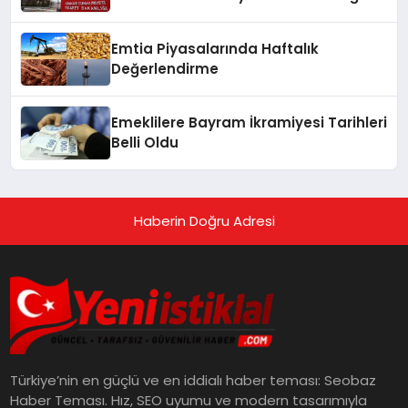
Yayımladı
Emtia Piyasalarında Haftalık
Değerlendirme
Emeklilere Bayram İkramiyesi Tarihleri
Belli Oldu
Haberin Doğru Adresi
Türkiye’nin en güçlü ve en iddialı haber teması: Seobaz
Haber Teması. Hız, SEO uyumu ve modern tasarımıyla