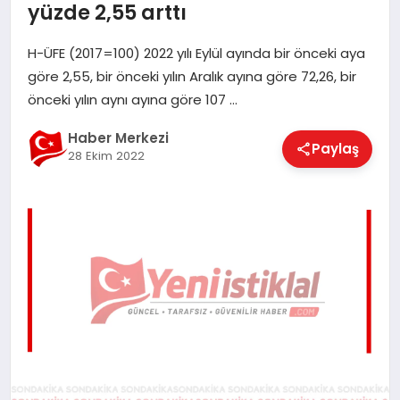
yüzde 2,55 arttı
EĞITIM
H-ÜFE (2017=100) 2022 yılı Eylül ayında bir önceki aya
göre 2,55, bir önceki yılın Aralık ayına göre 72,26, bir
EKONOMI
önceki yılın aynı ayına göre 107 …
Haber Merkezi
Paylaş
MAGAZIN
28 Ekim 2022
SAĞLIK
SPOR
TEKNOLOJI