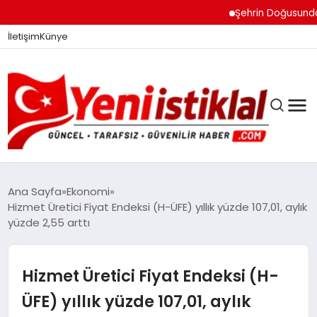
Şehrin Doğusundan B
İletişim
Künye
Ana Sayfa
Ekonomi
Hizmet Üretici Fiyat Endeksi (H-ÜFE) yıllık yüzde 107,01, aylık
yüzde 2,55 arttı
GÜNDEM
Hizmet Üretici Fiyat Endeksi (H-
DÜNYA
ÜFE) yıllık yüzde 107,01, aylık