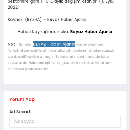
Sektörlere göre H-ÜFE aylık değişim oranları (), Eylül
2022
Kaynak: (BYZHA) – Beyaz Haber Ajansı
Haberi Kaynağından oku:
Beyaz Haber Ajansı
BEYAZ Haber Ajansı
Not :
Bu haber
internet sitesinden,
Yeniistiklal.com editörlerinin hiçbir editoryal müdahalesi olmadan otomatik
olarak geldiği şekliyle alınmıştır. Bu haberlerin hukuki muhatabı haber
kaynaklarıdır. Haberlerle ilgili her tür şikayetinizi
yeniistiklal@gmail.com
adresimize gönderebilirsiniz.
Yorum Yap
Ad Soyad: