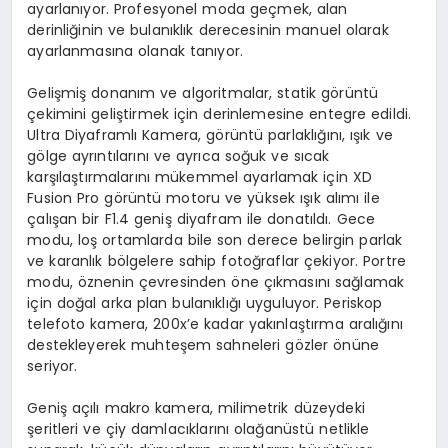
ayarlanıyor. Profesyonel moda geçmek, alan
derinliğinin ve bulanıklık derecesinin manuel olarak
ayarlanmasına olanak tanıyor.
Gelişmiş donanım ve algoritmalar, statik görüntü
çekimini geliştirmek için derinlemesine entegre edildi.
Ultra Diyaframlı Kamera, görüntü parlaklığını, ışık ve
gölge ayrıntılarını ve ayrıca soğuk ve sıcak
karşılaştırmalarını mükemmel ayarlamak için XD
Fusion Pro görüntü motoru ve yüksek ışık alımı ile
çalışan bir F1.4 geniş diyafram ile donatıldı. Gece
modu, loş ortamlarda bile son derece belirgin parlak
ve karanlık bölgelere sahip fotoğraflar çekiyor. Portre
modu, öznenin çevresinden öne çıkmasını sağlamak
için doğal arka plan bulanıklığı uyguluyor. Periskop
telefoto kamera, 200x’e kadar yakınlaştırma aralığını
destekleyerek muhteşem sahneleri gözler önüne
seriyor.
Geniş açılı makro kamera, milimetrik düzeydeki
şeritleri ve çiy damlacıklarını olağanüstü netlikle