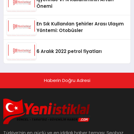
Önemi
En Sık Kullanılan Şehirler Arası Ulaşım
Yöntemi: Otobüsler
6 Aralık 2022 petrol fiyatları
Haberin Doğru Adresi
Türkiye’nin en güçlü ve en iddialı haber teması: Seobaz