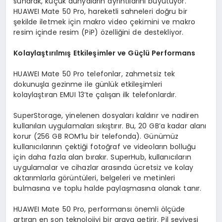
sunarak, küçük dünyaların ayrıntılarını büyütüyor.
HUAWEI Mate 50 Pro, hareketli sahneleri doğru bir
şekilde iletmek için makro video çekimini ve makro
resim içinde resim (PiP) özelliğini de destekliyor.
Kolaylaştırılmış Etkileşimler ve Güçlü Performans
HUAWEI Mate 50 Pro telefonlar, zahmetsiz tek
dokunuşla gezinme ile günlük etkileşimleri
kolaylaştıran EMUI 13’te çalışan ilk telefonlardır.
SuperStorage, yinelenen dosyaları kaldırır ve nadiren
kullanılan uygulamaları sıkıştırır. Bu, 20 GB’a kadar alanı
korur (256 GB ROM’lu bir telefonda). Günümüz
kullanıcılarının çektiği fotoğraf ve videoların bolluğu
için daha fazla alan bırakır. SuperHub, kullanıcıların
uygulamalar ve cihazlar arasında ücretsiz ve kolay
aktarımlarla görüntüleri, belgeleri ve metinleri
bulmasına ve toplu halde paylaşmasına olanak tanır.
HUAWEI Mate 50 Pro, performansı önemli ölçüde
artıran en son teknolojiyi bir araya getirir. Pil seviyesi