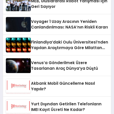
MEB, Uluslararası Robot Yarışması İçin
Geri Sayıyor
Voyager 1 Uzay Aracının Yeniden
Canlandırılması: NASA’nın Riskli Kararı
Finlandiya’daki Oulu Üniversitesi’nden
Yapılan Araştırmaya Göre Milattan
Önce 12.350 Yılında Büyük Bir
Jeomanyetik Fırtına Yaşandı
Venus’a Gönderilmek Üzere
Tasarlanan Araç Dünya’ya Düştü
Akbank Mobil Güncelleme Nasıl
Yapılır?
Yurt Dışından Getirilen Telefonların
IMEI Kayıt Ücreti Ne Kadar?