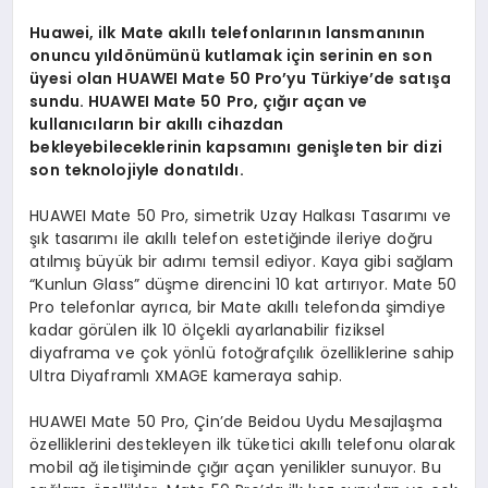
Huawei, ilk Mate akıllı telefonlarının lansmanının
onuncu yıldönümünü kutlamak için serinin en son
üyesi olan HUAWEI Mate 50 Pro’yu Türkiye’de satışa
sundu. HUAWEI Mate 50 Pro, çığır açan ve
kullanıcıların bir akıllı cihazdan
bekleyebileceklerinin kapsamını genişleten bir dizi
son teknolojiyle donatıldı.
HUAWEI Mate 50 Pro, simetrik Uzay Halkası Tasarımı ve
şık tasarımı ile akıllı telefon estetiğinde ileriye doğru
atılmış büyük bir adımı temsil ediyor. Kaya gibi sağlam
“Kunlun Glass” düşme direncini 10 kat artırıyor. Mate 50
Pro telefonlar ayrıca, bir Mate akıllı telefonda şimdiye
kadar görülen ilk 10 ölçekli ayarlanabilir fiziksel
diyaframa ve çok yönlü fotoğrafçılık özelliklerine sahip
Ultra Diyaframlı XMAGE kameraya sahip.
HUAWEI Mate 50 Pro, Çin’de Beidou Uydu Mesajlaşma
özelliklerini destekleyen ilk tüketici akıllı telefonu olarak
mobil ağ iletişiminde çığır açan yenilikler sunuyor. Bu