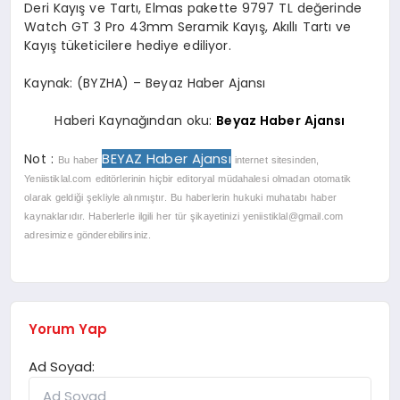
Deri Kayış ve Tartı, Elmas pakette 9797 TL değerinde
Watch GT 3 Pro 43mm Seramik Kayış, Akıllı Tartı ve
Kayış tüketicilere hediye ediliyor.
Kaynak: (BYZHA) – Beyaz Haber Ajansı
Haberi Kaynağından oku:
Beyaz Haber Ajansı
BEYAZ Haber Ajansı
Not :
Bu haber
internet sitesinden,
Yeniistiklal.com editörlerinin hiçbir editoryal müdahalesi olmadan otomatik
olarak geldiği şekliyle alınmıştır. Bu haberlerin hukuki muhatabı haber
kaynaklarıdır. Haberlerle ilgili her tür şikayetinizi
yeniistiklal@gmail.com
adresimize gönderebilirsiniz.
Yorum Yap
Ad Soyad: