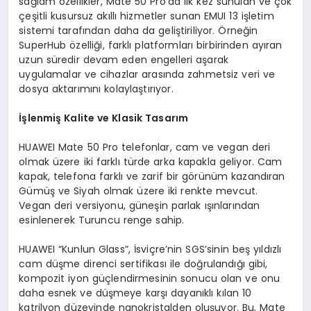
sağlam özellikler, Mate 50 Pro’da ilk kez sunulan ve çok
çeşitli kusursuz akıllı hizmetler sunan EMUI 13 işletim
sistemi tarafından daha da geliştiriliyor. Örneğin
SuperHub özelliği, farklı platformları birbirinden ayıran
uzun süredir devam eden engelleri aşarak
uygulamalar ve cihazlar arasında zahmetsiz veri ve
dosya aktarımını kolaylaştırıyor.
İşlenmiş Kalite ve Klasik Tasarım
HUAWEI Mate 50 Pro telefonlar, cam ve vegan deri
olmak üzere iki farklı türde arka kapakla geliyor. Cam
kapak, telefona farklı ve zarif bir görünüm kazandıran
Gümüş ve Siyah olmak üzere iki renkte mevcut.
Vegan deri versiyonu, güneşin parlak ışınlarından
esinlenerek Turuncu renge sahip.
HUAWEI “Kunlun Glass”, İsviçre’nin SGS’sinin beş yıldızlı
cam düşme direnci sertifikası ile doğrulandığı gibi,
kompozit iyon güçlendirmesinin sonucu olan ve onu
daha esnek ve düşmeye karşı dayanıklı kılan 10
katrilyon düzeyinde nanokristalden oluşuyor. Bu, Mate