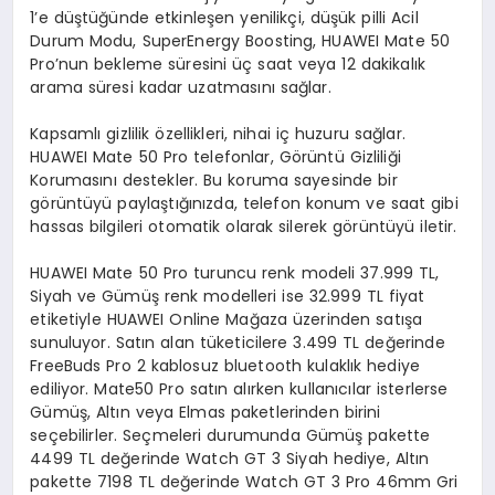
1’e düştüğünde etkinleşen yenilikçi, düşük pilli Acil
Durum Modu, SuperEnergy Boosting, HUAWEI Mate 50
Pro’nun bekleme süresini üç saat veya 12 dakikalık
arama süresi kadar uzatmasını sağlar.
Kapsamlı gizlilik özellikleri, nihai iç huzuru sağlar.
HUAWEI Mate 50 Pro telefonlar, Görüntü Gizliliği
Korumasını destekler. Bu koruma sayesinde bir
görüntüyü paylaştığınızda, telefon konum ve saat gibi
hassas bilgileri otomatik olarak silerek görüntüyü iletir.
HUAWEI Mate 50 Pro turuncu renk modeli 37.999 TL,
Siyah ve Gümüş renk modelleri ise 32.999 TL fiyat
etiketiyle HUAWEI Online Mağaza üzerinden satışa
sunuluyor. Satın alan tüketicilere 3.499 TL değerinde
FreeBuds Pro 2 kablosuz bluetooth kulaklık hediye
ediliyor. Mate50 Pro satın alırken kullanıcılar isterlerse
Gümüş, Altın veya Elmas paketlerinden birini
seçebilirler. Seçmeleri durumunda Gümüş pakette
4499 TL değerinde Watch GT 3 Siyah hediye, Altın
pakette 7198 TL değerinde Watch GT 3 Pro 46mm Gri