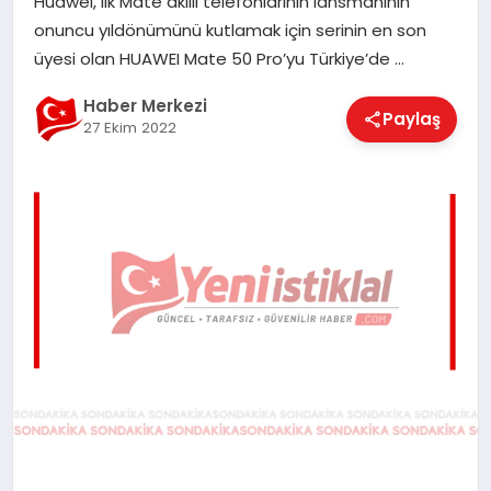
Huawei, ilk Mate akıllı telefonlarının lansmanının
EĞITIM
onuncu yıldönümünü kutlamak için serinin en son
üyesi olan HUAWEI Mate 50 Pro’yu Türkiye’de …
EKONOMI
Haber Merkezi
Paylaş
27 Ekim 2022
MAGAZIN
SAĞLIK
SPOR
TEKNOLOJI