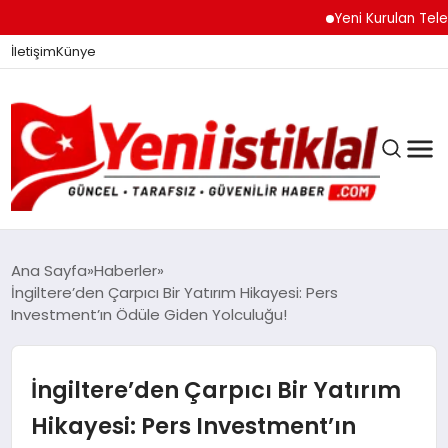
Yeni Kurulan Telegram G
İletişim
Künye
Ana Sayfa
Haberler
İngiltere’den Çarpıcı Bir Yatırım Hikayesi: Pers
Investment’ın Ödüle Giden Yolculuğu!
GÜNDEM
İngiltere’den Çarpıcı Bir Yatırım
DÜNYA
Hikayesi: Pers Investment’ın