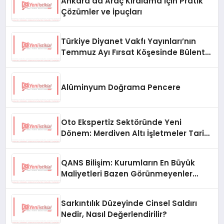
Ankara’da Araç Kiralama İçin Pratik
Çözümler ve İpuçları
Türkiye Diyanet Vakfı Yayınları’nın
Temmuz Ayı Fırsat Köşesinde Bülent
Ata Kitapları Var
Alüminyum Doğrama Pencere
Oto Ekspertiz Sektöründe Yeni
Dönem: Merdiven Altı İşletmeler Tarih
Oluyor
QANS Bilişim: Kurumların En Büyük
Maliyetleri Bazen Görünmeyenler
Oluyor
Sarkıntılık Düzeyinde Cinsel Saldırı
Nedir, Nasıl Değerlendirilir?