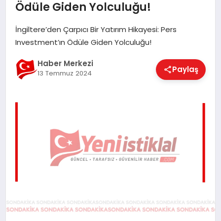
Ödüle Giden Yolculuğu!
EĞITIM
İngiltere’den Çarpıcı Bir Yatırım Hikayesi: Pers
Investment’ın Ödüle Giden Yolculuğu!
EKONOMI
Haber Merkezi
Paylaş
13 Temmuz 2024
MAGAZIN
SAĞLIK
SPOR
TEKNOLOJI