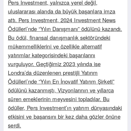
Pers Investment, yalnızca yerel değil,
uluslararası alanda da büyük başarılara imza
attı. Pers Investment, 2024 Investment News
Ödülleri’nde “Yılın Danışmanı” ödülünü kazandı.
Bu ödül, finansal danışmanlık sektöründeki
mükemmelliklerini ve özellikle alternatif
yatırımlar kategorisindeki başarılarını
vurguluyor. Geçtiğimiz 2023 yılında ise
Londra’da düzenlenen prestijli Yatırım
Ödülleri’nde “Yılın En İnovatif Yatırım Şirketi”
ödülünü kazanmıştı, Vizyonlarının ve yıllarca
süren emeklerinin meyvesini topladılar. Bu
ödüller, Pers Investment’ın yatırım dünyasındaki
etkisini ve başarısını bir kez daha gözler önüne
serdi.