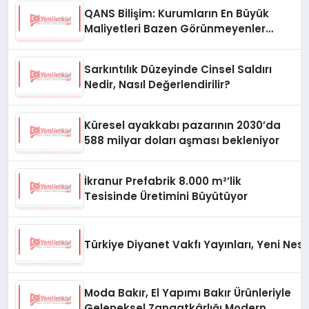
QANS Bilişim: Kurumların En Büyük
Maliyetleri Bazen Görünmeyenler
Oluyor
Sarkıntılık Düzeyinde Cinsel Saldırı
Nedir, Nasıl Değerlendirilir?
Küresel ayakkabı pazarının 2030’da
588 milyar doları aşması bekleniyor
İkranur Prefabrik 8.000 m²’lik
Tesisinde Üretimini Büyütüyor
Türkiye Diyanet Vakfı Yayınları, Yeni Nesi
Moda Bakır, El Yapımı Bakır Ürünleriyle
Geleneksel Zanaatkârlığı Modern