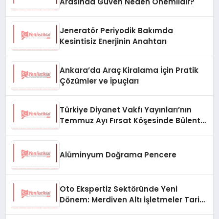
Arasında Güven Neden Önemlidir?
Jeneratör Periyodik Bakımda
Kesintisiz Enerjinin Anahtarı
Ankara’da Araç Kiralama İçin Pratik
Çözümler ve İpuçları
Türkiye Diyanet Vakfı Yayınları’nın
Temmuz Ayı Fırsat Köşesinde Bülent
Ata Kitapları Var
Alüminyum Doğrama Pencere
Oto Ekspertiz Sektöründe Yeni
Dönem: Merdiven Altı İşletmeler Tarih
Oluyor