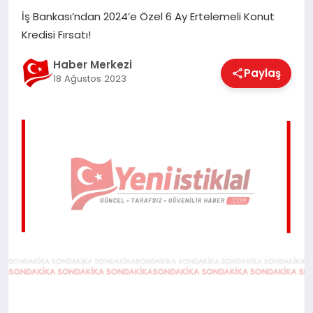
EĞITIM
İş Bankası’ndan 2024’e Özel 6 Ay Ertelemeli Konut
Kredisi Fırsatı!
Haber Merkezi
EKONOMI
Paylaş
18 Ağustos 2023
MAGAZIN
SAĞLIK
SPOR
TEKNOLOJI