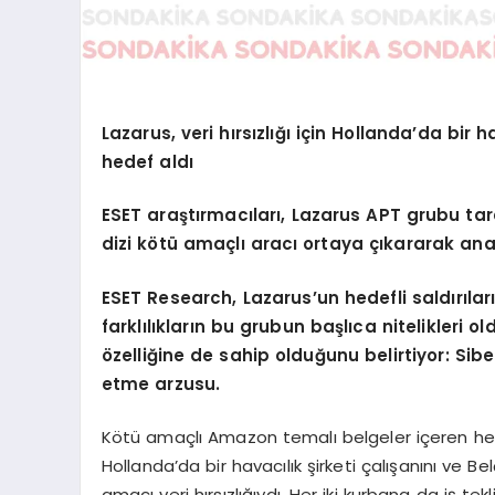
Lazarus, veri hırsızlığı için Hollanda’da bir h
hedef aldı
ESET araştırmacıları, Lazarus APT grubu tara
dizi kötü amaçlı aracı ortaya çıkararak anali
ESET Research, Lazarus’un hedefli saldırılar
farklılıkların bu grubun başlıca nitelikleri o
özelliğine de sahip olduğunu belirtiyor: Sib
etme arzusu.
Kötü amaçlı Amazon temalı belgeler içeren hedef
Hollanda’da bir havacılık şirketi çalışanını ve Be
amacı veri hırsızlığıydı. Her iki kurbana da iş te