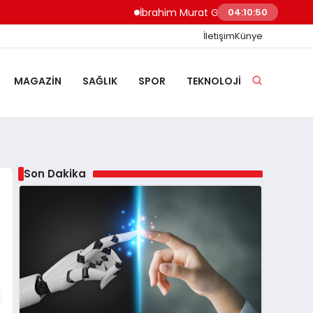
İbrahim Murat Gündüz: Malgaç’tan Nazilli’
04:10:51
İletişim
Künye
MAGAZIN
SAĞLIK
SPOR
TEKNOLOJI
Son Dakika