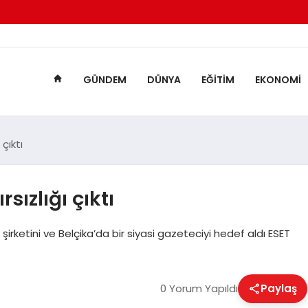
GÜNDEM
DÜNYA
EĞITIM
EKONOMI
 çıktı
rsızlığı çıktı
ık şirketini ve Belçika’da bir siyasi gazeteciyi hedef aldı ESET
0 Yorum Yapıldı
Paylaş