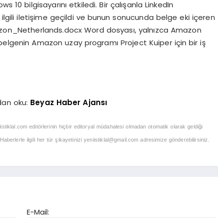
ws 10 bilgisayarını etkiledi. Bir çalışanla LinkedIn
e ilgili iletişime geçildi ve bunun sonucunda belge eki içeren
Amzon_Netherlands.docx Word dosyası, yalnızca Amazon
 belgenin Amazon uzay programı Project Kuiper için bir iş
dan oku:
Beyaz Haber Ajansı
iistiklal.com editörlerinin hiçbir editoryal müdahalesi olmadan otomatik olarak geldiği
berlerle ilgili her tür şikayetinizi
yeniistiklal@gmail.com
adresimize gönderebilirsiniz.
E-Mail: