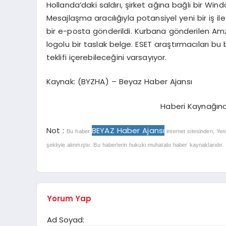
Hollanda’daki saldırı, şirket ağına bağlı bir Windo
Mesajlaşma aracılığıyla potansiyel yeni bir iş il
bir e-posta gönderildi. Kurbana gönderilen 
logolu bir taslak belge. ESET araştırmacıları bu
teklifi içerebileceğini varsayıyor.
Kaynak: (BYZHA) – Beyaz Haber Ajansı
Haberi Kaynağın
Not :
BEYAZ Haber Ajansı
Bu haber
internet sitesinden, Yen
şekliyle alınmıştır. Bu haberlerin hukuki muhatabı haber kaynaklarıdır. Ha
Yorum Yap
Ad Soyad: