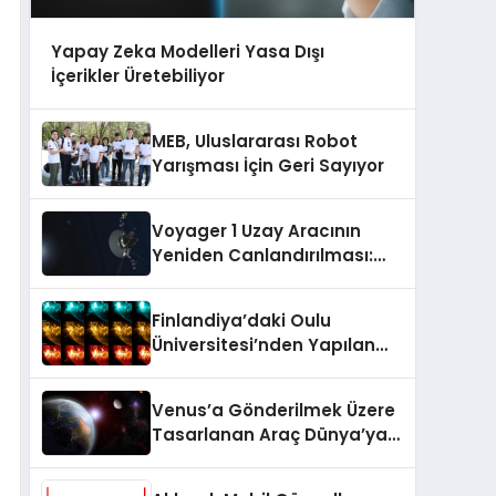
Yapay Zeka Modelleri Yasa Dışı
İçerikler Üretebiliyor
MEB, Uluslararası Robot
Yarışması İçin Geri Sayıyor
Voyager 1 Uzay Aracının
Yeniden Canlandırılması:
NASA’nın Riskli Kararı
Finlandiya’daki Oulu
Üniversitesi’nden Yapılan
Araştırmaya Göre Milattan
Önce 12.350 Yılında Büyük Bir
Venus’a Gönderilmek Üzere
Jeomanyetik Fırtına Yaşandı
Tasarlanan Araç Dünya’ya
Düştü