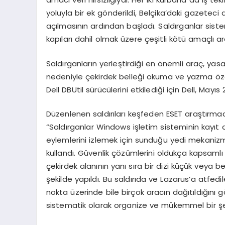
yoluyla bir ek gönderildi, Belçika’daki gazeteci 
açılmasının ardından başladı. Saldırganlar siste
kapıları dahil olmak üzere çeşitli kötü amaçlı ara
Saldırganların yerleştirdiği en önemli araç, yas
nedeniyle çekirdek belleği okuma ve yazma öze
Dell DBUtil sürücülerini etkilediği için Dell, Mayı
Düzenlenen saldırıları keşfeden ESET araştırmac
“Saldırganlar Windows işletim sisteminin kayıt 
eylemlerini izlemek için sunduğu yedi mekanizma
kullandı. Güvenlik çözümlerini oldukça kapsamlı 
çekirdek alanının yanı sıra bir dizi küçük veya b
şekilde yapıldı. Bu saldırıda ve Lazarus’a atfedil
nokta üzerinde bile birçok aracın dağıtıldığını g
sistematik olarak organize ve mükemmel bir şek