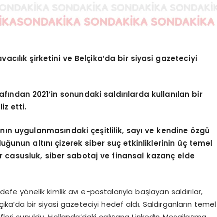
avacılık şirketini ve Belçika’da bir siyasi gazeteciyi
fından 2021’in sonundaki saldırılarda kullanılan bir
z etti.
ının uygulanmasındaki çeşitlilik, sayı ve kendine özgü
lduğunun altını çizerek siber suç etkinliklerinin üç temel
er casusluk, siber sabotaj ve finansal kazanç elde
e yönelik kimlik avı e-postalarıyla başlayan saldırılar,
lçika’da bir siyasi gazeteciyi hedef aldı. Saldırganların temel
klifleri sunuldu. Hollanda’daki çalışana LinkedIn Mesajlaşma