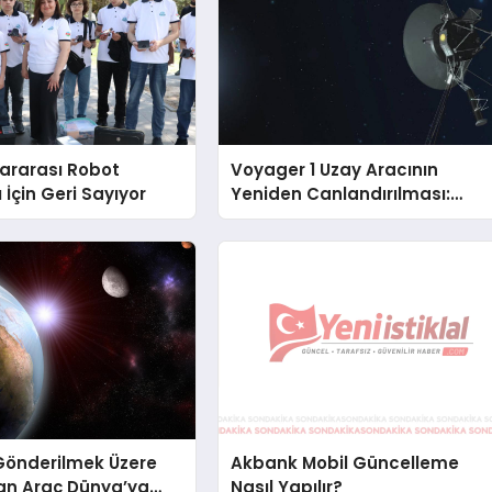
lararası Robot
Voyager 1 Uzay Aracının
 İçin Geri Sayıyor
Yeniden Canlandırılması:
NASA’nın Riskli Kararı
Gönderilmek Üzere
Akbank Mobil Güncelleme
an Araç Dünya’ya
Nasıl Yapılır?