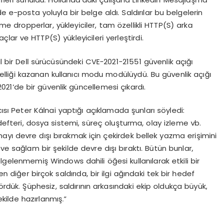
de e-posta yoluyla bir belge aldı. Saldırılar bu belgelerin
me dropperlar, yükleyiciler, tam özellikli HTTP(S) arka
çlar ve HTTP(S) yükleyicileri yerleştirdi.
al bir Dell sürücüsündeki CVE-2021-21551 güvenlik açığı
lliği kazanan kullanıcı modu modülüydü. Bu güvenlik açığı
s 2021’de bir güvenlik güncellemesi çıkardı.
ısı Peter Kálnai yaptığı açıklamada şunları söyledi:
defteri, dosya sistemi, süreç oluşturma, olay izleme vb.
yı devre dışı bırakmak için çekirdek bellek yazma erişimini
ve sağlam bir şekilde devre dışı bıraktı. Bütün bunlar,
elgelenmemiş Windows dahili öğesi kullanılarak etkili bir
en diğer birçok saldırıda, bir ilgi ağındaki tek bir hedef
ördük. Şüphesiz, saldırının arkasındaki ekip oldukça büyük,
ilde hazırlanmış.”