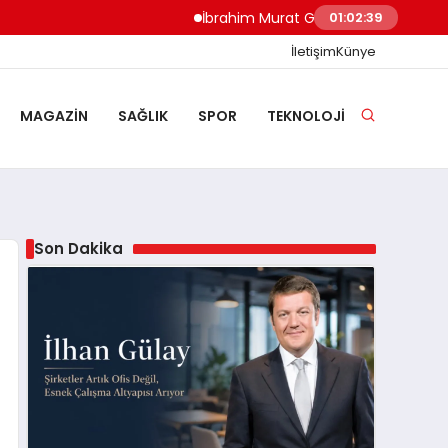
İbrahim Murat Gündüz: Malgaç’tan Nazilli’n
01:02:40
İletişim
Künye
MAGAZIN
SAĞLIK
SPOR
TEKNOLOJI
Son Dakika