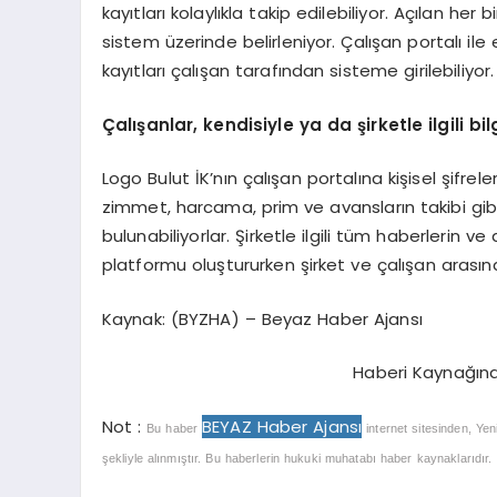
kayıtları kolaylıkla takip edilebiliyor. Açılan her
sistem üzerinde belirleniyor. Çalışan portalı il
kayıtları çalışan tarafından sisteme girilebiliyor.
Çalışanlar, kendisiyle ya da şirketle ilgili b
Logo Bulut İK’nın çalışan portalına kişisel şifrele
zimmet, harcama, prim ve avansların takibi gibi
bulunabiliyorlar. Şirketle ilgili tüm haberlerin ve 
platformu oluştururken şirket ve çalışan arasında
Kaynak: (BYZHA) – Beyaz Haber Ajansı
Haberi Kaynağın
Not :
BEYAZ Haber Ajansı
Bu haber
internet sitesinden, Yen
şekliyle alınmıştır. Bu haberlerin hukuki muhatabı haber kaynaklarıdır. Ha