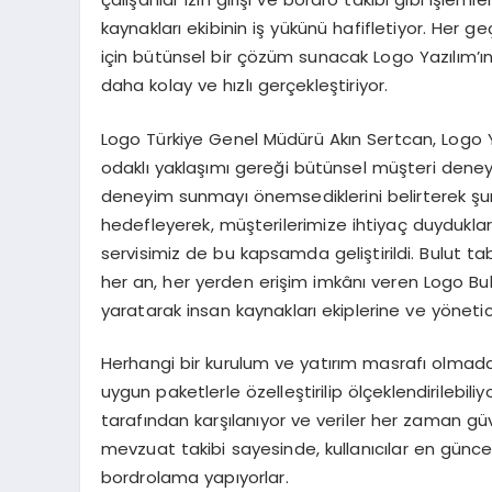
kaynakları ekibinin iş yükünü hafifletiyor. Her g
için bütünsel bir çözüm sunacak Logo Yazılım’ın 
daha kolay ve hızlı gerçekleştiriyor.
Logo Türkiye Genel Müdürü Akın Sertcan, Logo Ya
odaklı yaklaşımı gereği bütünsel müşteri deneyi
deneyim sunmayı önemsediklerini belirterek şunla
hedefleyerek, müşterilerimize ihtiyaç duydukla
servisimiz de bu kapsamda geliştirildi. Bulut t
her an, her yerden erişim imkânı veren Logo 
yaratarak insan kaynakları ekiplerine ve yönetici
Herhangi bir kurulum ve yatırım masrafı olmadan 
uygun paketlerle özelleştirilip ölçeklendirilebil
tarafından karşılanıyor ve veriler her zaman güv
mevzuat takibi sayesinde, kullanıcılar en günce
bordrolama yapıyorlar.