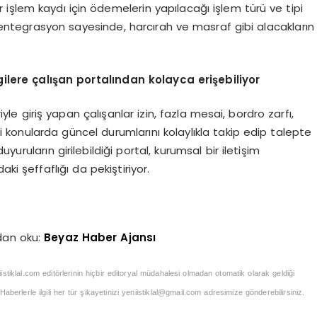
 bir işlem kaydı için ödemelerin yapılacağı işlem türü ve tipi
e entegrasyon sayesinde, harcırah ve masraf gibi alacakların
ilgilere çalışan portalından kolayca erişebiliyor
riyle giriş yapan çalışanlar izin, fazla mesai, bordro zarfı,
 konularda güncel durumlarını kolaylıkla takip edip talepte
duyuruların girilebildiği portal, kurumsal bir iletişim
ki şeffaflığı da pekiştiriyor.
dan oku:
Beyaz Haber Ajansı
iistiklal.com editörlerinin hiçbir editoryal müdahalesi olmadan otomatik olarak geldiği
berlerle ilgili her tür şikayetinizi
yeniistiklal@gmail.com
adresimize gönderebilirsiniz.