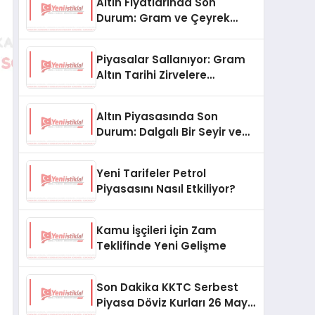
Altın Fiyatlarında Son
Durum: Gram ve Çeyrek
Altın Ne Kadar Oldu?
Piyasalar Sallanıyor: Gram
Altın Tarihi Zirvelere
Koşuyor!
Altın Piyasasında Son
Durum: Dalgalı Bir Seyir ve
Gözler Merkez Bankası’nda
Yeni Tarifeler Petrol
Piyasasını Nasıl Etkiliyor?
Kamu İşçileri İçin Zam
Teklifinde Yeni Gelişme
Son Dakika KKTC Serbest
Piyasa Döviz Kurları 26 Mayıs