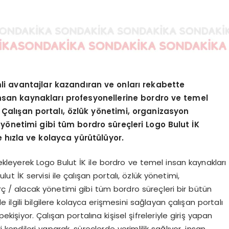
mli avantajlar kazandıran ve onları rekabette
 insan kaynakları profesyonellerine bordro ve temel
Çalışan portalı, özlük yönetimi, organizasyon
yönetimi gibi tüm bordro süreçleri Logo Bulut İK
hızla ve kolayca yürütülüyor.
 ekleyerek Logo Bulut İK ile bordro ve temel insan kaynakları
t İK servisi ile çalışan portalı, özlük yönetimi,
 / alacak yönetimi gibi tüm bordro süreçleri bir bütün
le ilgili bilgilere kolayca erişmesini sağlayan çalışan portalı
ekişiyor. Çalışan portalına kişisel şifreleriyle giriş yapan
ri kendileri yaparak, süreçlerde verimlilik sağlıyor, insan