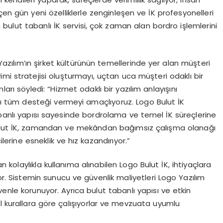
eçen gün yeni özelliklerle zenginleşen ve İK profesyonelleri
bulut tabanlı İK servisi, çok zaman alan bordro işlemlerini
zılım’ın şirket kültürünün temellerinde yer alan müşteri
mi stratejisi oluşturmayı, uçtan uca müşteri odaklı bir
rı söyledi: “Hizmet odaklı bir yazılım anlayışını
rı tüm desteği vermeyi amaçlıyoruz. Logo Bulut İK
abanlı yapısı sayesinde bordrolama ve temel İK süreçlerine
Bulut İK, zamandan ve mekândan bağımsız çalışma olanağı
lerine esneklik ve hız kazandırıyor.”
kolaylıkla kullanıma alınabilen Logo Bulut İK, ihtiyaçlara
iyor. Sistemin sunucu ve güvenlik maliyetleri Logo Yazılım
enle korunuyor. Ayrıca bulut tabanlı yapısı ve etkin
l kurallara göre çalışıyorlar ve mevzuata uyumlu