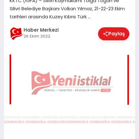
KKTC (İGFA) – Silivri Kaymakamı Tolga Toğan ve
EĞITIM
Silivri Belediye Başkanı Volkan Yılmaz, 21-22-23 Ekim
tarihleri arasında Kuzey Kıbrıs Türk …
EKONOMI
Haber Merkezi
Paylaş
26 Ekim 2022
MAGAZIN
SAĞLIK
SPOR
TEKNOLOJI