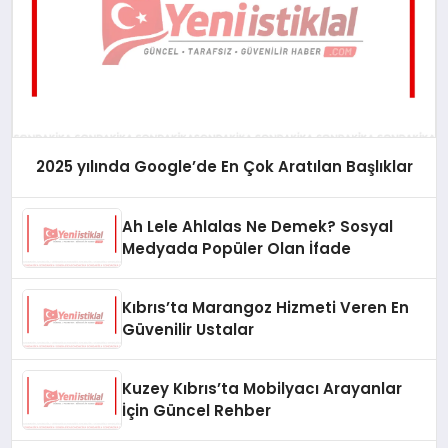
2025 yılında Google’de En Çok Aratılan Başlıklar
Ah Lele Ahlalas Ne Demek? Sosyal
Medyada Popüler Olan İfade
Kıbrıs’ta Marangoz Hizmeti Veren En
Güvenilir Ustalar
Kuzey Kıbrıs’ta Mobilyacı Arayanlar
İçin Güncel Rehber