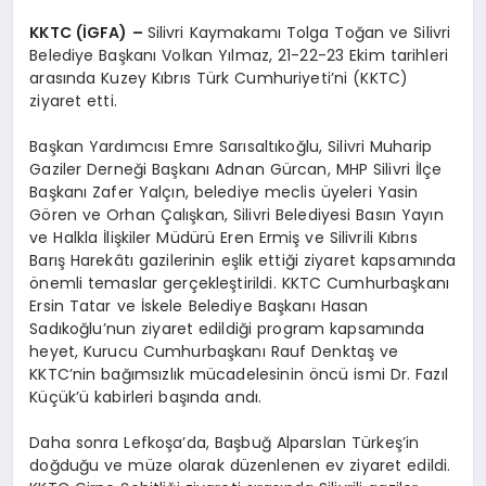
KKTC (İGFA) –
Silivri Kaymakamı Tolga Toğan ve Silivri
Belediye Başkanı Volkan Yılmaz, 21-22-23 Ekim tarihleri
arasında Kuzey Kıbrıs Türk Cumhuriyeti’ni (KKTC)
ziyaret etti.
Başkan Yardımcısı Emre Sarısaltıkoğlu, Silivri Muharip
Gaziler Derneği Başkanı Adnan Gürcan, MHP Silivri İlçe
Başkanı Zafer Yalçın, belediye meclis üyeleri Yasin
Gören ve Orhan Çalışkan, Silivri Belediyesi Basın Yayın
ve Halkla İlişkiler Müdürü Eren Ermiş ve Silivrili Kıbrıs
Barış Harekâtı gazilerinin eşlik ettiği ziyaret kapsamında
önemli temaslar gerçekleştirildi. KKTC Cumhurbaşkanı
Ersin Tatar ve İskele Belediye Başkanı Hasan
Sadıkoğlu’nun ziyaret edildiği program kapsamında
heyet, Kurucu Cumhurbaşkanı Rauf Denktaş ve
KKTC’nin bağımsızlık mücadelesinin öncü ismi Dr. Fazıl
Küçük’ü kabirleri başında andı.
Daha sonra Lefkoşa’da, Başbuğ Alparslan Türkeş’in
doğduğu ve müze olarak düzenlenen ev ziyaret edildi.