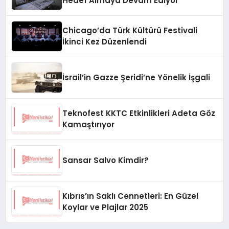
Hedef Almaya Devam Ediyor
Chicago’da Türk Kültürü Festivali
İkinci Kez Düzenlendi
İsrail’in Gazze Şeridi’ne Yönelik İşgali
Teknofest KKTC Etkinlikleri Adeta Göz
Kamaştırıyor
Sansar Salvo Kimdir?
Kıbrıs’ın Saklı Cennetleri: En Güzel
Koylar ve Plajlar 2025