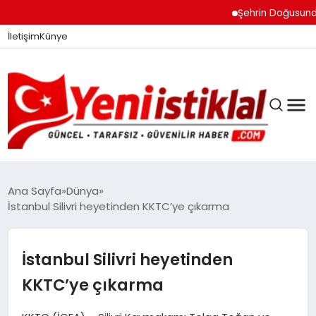
Şehrin Doğusundan B
İletişim
Künye
Ana Sayfa
Dünya
İstanbul Silivri heyetinden KKTC’ye çıkarma
GÜNDEM
İstanbul Silivri heyetinden
DÜNYA
KKTC’ye çıkarma