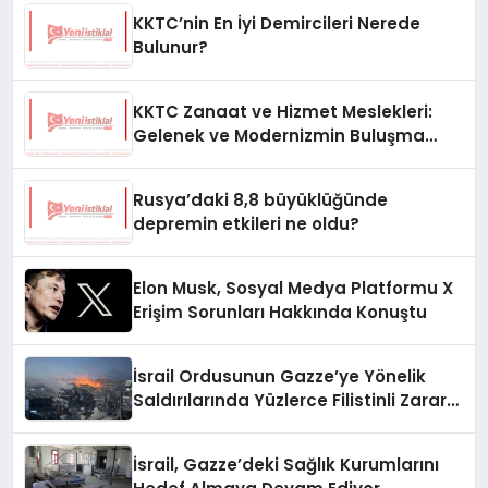
KKTC’nin En İyi Demircileri Nerede
Bulunur?
KKTC Zanaat ve Hizmet Meslekleri:
Gelenek ve Modernizmin Buluşma
Noktası
Rusya’daki 8,8 büyüklüğünde
depremin etkileri ne oldu?
Elon Musk, Sosyal Medya Platformu X
Erişim Sorunları Hakkında Konuştu
İsrail Ordusunun Gazze’ye Yönelik
Saldırılarında Yüzlerce Filistinli Zarar
Gördü
İsrail, Gazze’deki Sağlık Kurumlarını