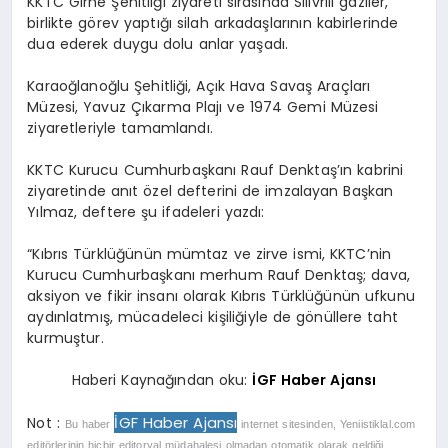
KKTC Girne Şehitliği ziyareti sırasında Silivrili gaziler,
birlikte görev yaptığı silah arkadaşlarının kabirlerinde
dua ederek duygu dolu anlar yaşadı.
Karaoğlanoğlu Şehitliği, Açık Hava Savaş Araçları
Müzesi, Yavuz Çıkarma Plajı ve 1974 Gemi Müzesi
ziyaretleriyle tamamlandı.
KKTC Kurucu Cumhurbaşkanı Rauf Denktaş’ın kabrini
ziyaretinde anıt özel defterini de imzalayan Başkan
Yılmaz, deftere şu ifadeleri yazdı:
“Kıbrıs Türklüğünün mümtaz ve zirve ismi, KKTC’nin
Kurucu Cumhurbaşkanı merhum Rauf Denktaş; dava,
aksiyon ve fikir insanı olarak Kıbrıs Türklüğünün ufkunu
aydınlatmış, mücadeleci kişiliğiyle de gönüllere taht
kurmuştur.
Haberi Kaynağından oku:
İGF Haber Ajansı
İGF Haber Ajansı
Not :
Bu haber
internet sitesinden, Yeniistiklal.com
editörlerinin hiçbir editoryal müdahalesi olmadan otomatik olarak geldiği