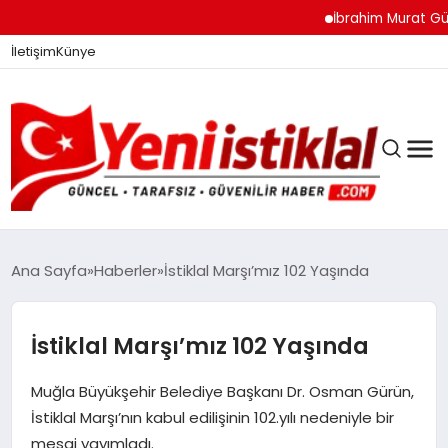
İbrahim Murat Gündüz:
İletişim
Künye
Ana Sayfa
Haberler
İstiklal Marşı’mız 102 Yaşında
GÜNDEM
İstiklal Marşı’mız 102 Yaşında
Muğla Büyükşehir Belediye Başkanı Dr. Osman Gürün,
DÜNYA
İstiklal Marşı’nın kabul edilişinin 102.yılı nedeniyle bir
mesaj yayımladı.