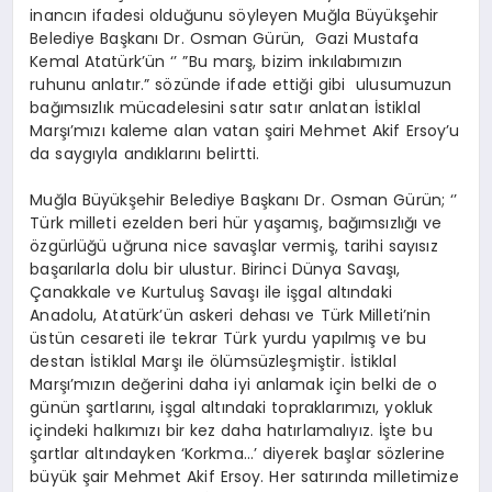
inancın ifadesi olduğunu söyleyen Muğla Büyükşehir
Belediye Başkanı Dr. Osman Gürün, Gazi Mustafa
Kemal Atatürk’ün ‘’
”Bu marş, bizim inkılabımızın
ruhunu anlatır.” sözünde ifade ettiği gibi
ulusumuzun
bağımsızlık mücadelesini satır satır anlatan İstiklal
Marşı’mızı kaleme alan vatan şairi Mehmet Akif Ersoy’u
da saygıyla andıklarını belirtti.
Muğla Büyükşehir Belediye Başkanı Dr. Osman Gürün; ‘’
Türk milleti ezelden beri hür yaşamış, bağımsızlığı ve
özgürlüğü uğruna nice savaşlar vermiş, tarihi sayısız
başarılarla dolu bir ulustur. Birinci Dünya Savaşı,
Çanakkale ve Kurtuluş Savaşı ile işgal altındaki
Anadolu, Atatürk’ün askeri dehası ve Türk Milleti’nin
üstün cesareti ile tekrar Türk yurdu yapılmış ve bu
destan İstiklal Marşı ile ölümsüzleşmiştir. İstiklal
Marşı’mızın değerini daha iyi anlamak için belki de o
günün şartlarını, işgal altındaki topraklarımızı, yokluk
içindeki halkımızı bir kez daha hatırlamalıyız. İşte bu
şartlar altındayken ‘Korkma…’ diyerek başlar sözlerine
büyük şair Mehmet Akif Ersoy. Her satırında milletimize