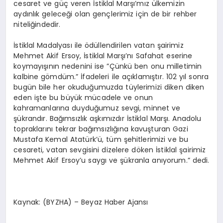
cesaret ve güç veren İstiklal Marşı’mız ülkemizin
aydınlık geleceği olan gençlerimiz için de bir rehber
niteliğindedir.
İstiklal Madalyası ile ödüllendirilen vatan şairimiz
Mehmet Akif Ersoy, İstiklal Marşı’nı Safahat eserine
koymayışının nedenini ise ”Çünkü ben onu milletimin
kalbine gömdüm.” İfadeleri ile açıklamıştır.
102 yıl sonra
bugün bile her okuduğumuzda tüylerimizi diken diken
eden işte bu büyük mücadele ve onun
kahramanlarına duyduğumuz sevgi, minnet ve
şükrandır. Bağımsızlık aşkımızdır İstiklal Marşı. Anadolu
topraklarını tekrar bağımsızlığına kavuşturan Gazi
Mustafa Kemal Atatürk’ü, tüm şehitlerimizi ve bu
cesareti, vatan sevgisini dizelere döken İstiklal şairimiz
Mehmet Akif Ersoy’u saygı ve şükranla anıyorum.” dedi.
Kaynak: (BYZHA) – Beyaz Haber Ajansı