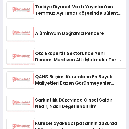
Türkiye Diyanet Vakfı Yayınları’nın
Temmuz Ayı Fırsat Köşesinde Bülent
Ata Kitapları Var
Alüminyum Doğrama Pencere
Oto Ekspertiz Sektöründe Yeni
Dönem: Merdiven Altı İşletmeler Tarih
Oluyor
QANS Bilişim: Kurumların En Büyük
Maliyetleri Bazen Görünmeyenler
Oluyor
Sarkıntılık Düzeyinde Cinsel Saldırı
Nedir, Nasıl Değerlendirilir?
Küresel ayakkabı pazarının 2030’da