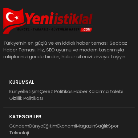
Türkiye’nin en güçlü ve en iddialı haber teması: Seobaz
Haber Teması. Hız, SEO uyumu ve modern tasarımıyla
rakiplerinizi geride bırakın, haber sitenizi zirveye taşıyın.
KURUMSAL
Künye
İletişim
Çerez Politikası
Haber Kaldırma talebi
Gizlilik Politikası
KATEGORİLER
Gündem
Dünya
Eğitim
Ekonomi
Magazin
Sağlık
Spor
Teknoloji