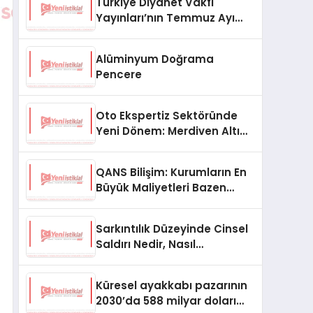
Türkiye Diyanet Vakfı
Yayınları’nın Temmuz Ayı
Fırsat Köşesinde Bülent Ata
Kitapları Var
Alüminyum Doğrama
Pencere
Oto Ekspertiz Sektöründe
Yeni Dönem: Merdiven Altı
İşletmeler Tarih Oluyor
QANS Bilişim: Kurumların En
Büyük Maliyetleri Bazen
Görünmeyenler Oluyor
Sarkıntılık Düzeyinde Cinsel
Saldırı Nedir, Nasıl
Değerlendirilir?
Küresel ayakkabı pazarının
2030’da 588 milyar doları