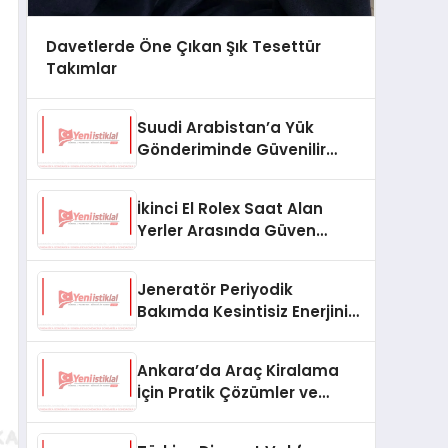
Davetlerde Öne Çıkan Şık Tesettür
Takımlar
Suudi Arabistan’a Yük
Gönderiminde Güvenilir
Lojistik ve Nakliye Çözümleri
İkinci El Rolex Saat Alan
Yerler Arasında Güven
Neden Önemlidir?
Jeneratör Periyodik
Bakımda Kesintisiz Enerjinin
Anahtarı
Ankara’da Araç Kiralama
İçin Pratik Çözümler ve
İpuçları