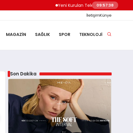
Yeni Kurulan Telegram Grupları Nasıl Keşfed
09:57:39
İletişim
Künye
MAGAZIN
SAĞLIK
SPOR
TEKNOLOJI
Son Dakika