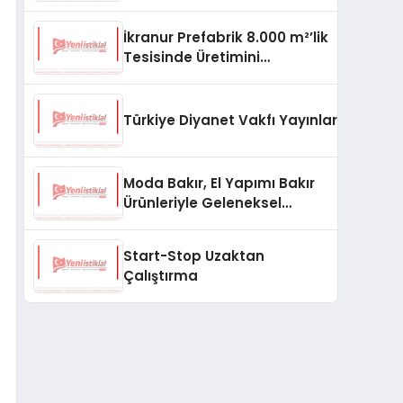
aşması bekleniyor
İkranur Prefabrik 8.000 m²’lik
Tesisinde Üretimini
Büyütüyor
Türkiye Diyanet Vakfı Yayınları, Yeni Ne
Moda Bakır, El Yapımı Bakır
Ürünleriyle Geleneksel
Zanaatkârlığı Modern
Yaşam Alanlarına Taşıyor
Start-Stop Uzaktan
Çalıştırma