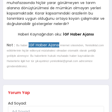
muhafazasında hiçbir yarar görülmeyen ve tarım
alanına dönüştürülmesi de mümkün olmayan yerleri
kapsamaktadır. Karar kapsamındaki arazilerin bu
tanımlara uygun olduğunu ortaya koyan çalışmalar ve
doğrulanabilir göstergeler nelerdir?
Haberi Kaynağından oku:
İGF Haber Ajansı
İGF Haber Ajansı
Not :
Bu haber
internet sitesinden, Yeniistiklal.com
editörlerinin hiçbir editoryal müdahalesi olmadan otomatik olarak geldiği
şekliyle alınmıştır. Bu haberlerin hukuki muhatabı haber kaynaklarıdır.
Haberlerle ilgili her tür şikayetinizi
yeniistiklal@gmail.com
adresimize
gönderebilirsiniz.
Yorum Yap
Ad Soyad: