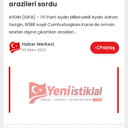
arazileri sordu
EĞITIM
AYDIN (İGFA) – İYİ Parti Aydın Milletvekili Aydın Adnan
Sezgin, 6088 sayılı Cumhurbaşkanı Kararı ile orman
EKONOMI
sınırları dışına çıkartılan arazileri …
Haber Merkezi
Paylaş
MAGAZIN
03 Ekim 2022
SAĞLIK
SPOR
TEKNOLOJI