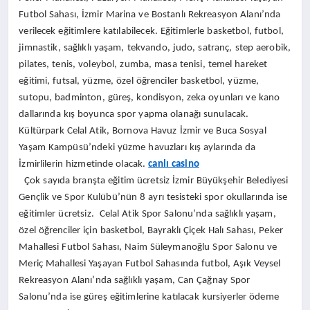
Futbol Sahası, İzmir Marina ve Bostanlı Rekreasyon Alanı’nda
verilecek eğitimlere katılabilecek. Eğitimlerle basketbol, futbol,
jimnastik, sağlıklı yaşam, tekvando, judo, satranç, step aerobik,
pilates, tenis, voleybol, zumba, masa tenisi, temel hareket
eğitimi, futsal, yüzme, özel öğrenciler basketbol, yüzme,
sutopu, badminton, güreş, kondisyon, zeka oyunları ve kano
dallarında kış boyunca spor yapma olanağı sunulacak.
Kültürpark Celal Atik, Bornova Havuz İzmir ve Buca Sosyal
Yaşam Kampüsü’ndeki yüzme havuzları kış aylarında da
İzmirlilerin hizmetinde olacak.
canlı casino
Çok sayıda branşta eğitim ücretsiz İzmir Büyükşehir Belediyesi
Gençlik ve Spor Kulübü’nün 8 ayrı tesisteki spor okullarında ise
eğitimler ücretsiz. Celal Atik Spor Salonu’nda sağlıklı yaşam,
özel öğrenciler için basketbol, Bayraklı Çiçek Halı Sahası, Peker
Mahallesi Futbol Sahası, Naim Süleymanoğlu Spor Salonu ve
Meriç Mahallesi Yaşayan Futbol Sahasında futbol, Aşık Veysel
Rekreasyon Alanı’nda sağlıklı yaşam, Can Çağnay Spor
Salonu’nda ise güreş eğitimlerine katılacak kursiyerler ödeme