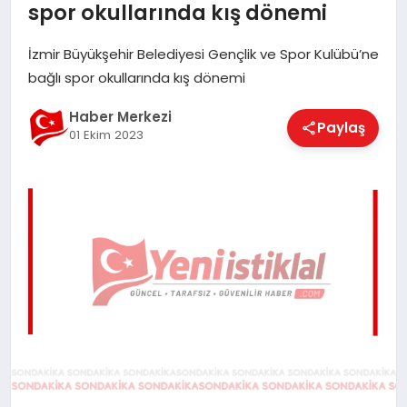
spor okullarında kış dönemi
EĞITIM
İzmir Büyükşehir Belediyesi Gençlik ve Spor Kulübü’ne
bağlı spor okullarında kış dönemi
EKONOMI
Haber Merkezi
Paylaş
01 Ekim 2023
MAGAZIN
SAĞLIK
SPOR
TEKNOLOJI