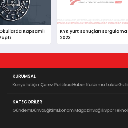
 Okullarda Kapsamlı
KYK yurt sonuçları sorgulama
Yaptı
2023
KURUMSAL
Künye
İletişim
Çerez Politikası
Haber Kaldırma talebi
Gizli
KATEGORİLER
Gündem
Dünya
Eğitim
Ekonomi
Magazin
Sağlık
Spor
Teknol