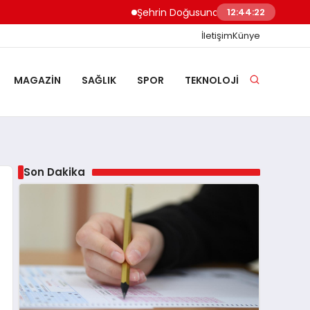
Şehrin Doğusundan Boğaz Kıyılarına Ev T
12:44:23
İletişim
Künye
MAGAZIN
SAĞLIK
SPOR
TEKNOLOJI
Son Dakika