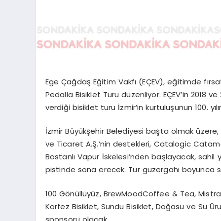
Ege Çağdaş Eğitim Vakfı (EÇEV), eğitimde fırsat
Pedalla Bisiklet Turu düzenliyor. EÇEV’in 2018 v
verdiği bisiklet turu İzmir’in kurtuluşunun 100. 
İzmir Büyükşehir Belediyesi başta olmak üzere, R
ve Ticaret A.Ş.’nin destekleri, Catalogic Catam
Bostanlı Vapur İskelesi’nden başlayacak, sahil 
pistinde sona erecek. Tur güzergahı boyunca sa
100 Gönüllüyüz, BrewMoodCoffee & Tea, Mistral 
Körfez Bisiklet, Sundu Bisiklet, Doğasu ve Su Ür
sponsoru olacak.