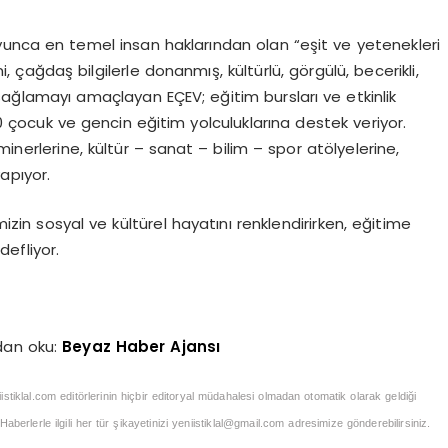
nca en temel insan haklarından olan “eşit ve yetenekleri
, çağdaş bilgilerle donanmış, kültürlü, görgülü, becerikli,
sağlamayı amaçlayan EÇEV; eğitim bursları ve etkinlik
500 çocuk ve gencin eğitim yolculuklarına destek veriyor.
inerlerine, kültür – sanat – bilim – spor atölyelerine,
yapıyor.
mizin sosyal ve kültürel hayatını renklendirirken, eğitime
efliyor.
dan oku:
Beyaz Haber Ajansı
iistiklal.com editörlerinin hiçbir editoryal müdahalesi olmadan otomatik olarak geldiği
berlerle ilgili her tür şikayetinizi
yeniistiklal@gmail.com
adresimize gönderebilirsiniz.