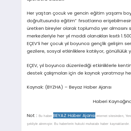
Her yaştan çocuk ve gencin eğitim yaşamı boyu
doğrultusunda eğitim” fırsatlarına erişebilmesini
üretken bireyler olarak toplumda yer almasını 
merkezleriyle her yıl maddi olanakları kısıtlı 1.
EÇEV’li her çocuk yıl boyunca gençlik gelişim sem
gezilere, sosyal etkinliklere katılıyor, gönüllülük 
EÇEV, yıl boyunca düzenlediği etkinliklerle kenti
destek çalışmaları için de kaynak yaratmayı hed
Kaynak: (BYZHA) – Beyaz Haber Ajansı
Haberi Kaynağın
Not :
BEYAZ Haber Ajansı
Bu haber
internet sitesinden, Yen
şekliyle alınmıştır. Bu haberlerin hukuki muhatabı haber kaynaklarıdır. Ha