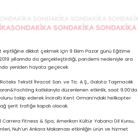
 eşitliğine dikkat çekmek için 9 Ekim Pazar günü Eğitime
e 2019 yıllarında da gerçekleştirdiği, pandemi nedeniyle ara
yılında yeniden hayata geçecek.
oteks Tekstil İhracat San. ve Tic. A.Ş., Galata Taşımacılık
aran&Yachting katkılarıyla düzenlenen etkinlik, saat 9.00’da
yolunu takip ederek İnciraltı Kent Ormanı’ndaki helikopter
ğ şerit trafiğe kapalı olacak.
Carrera Fitness & Spa, Amerikan Kültür Yabancı Dil Kursu,
ünleri, Nuh’un Ankara Makarnası etkinliğin ürün ve hizmet