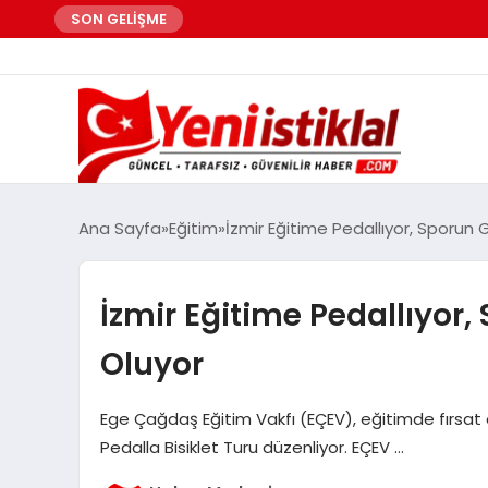
SON GELİŞME
Ana Sayfa
Eğitim
İzmir Eğitime Pedallıyor, Sporu
İzmir Eğitime Pedallıyo
Oluyor
Ege Çağdaş Eğitim Vakfı (EÇEV), eğitimde fırsat 
Pedalla Bisiklet Turu düzenliyor. EÇEV …