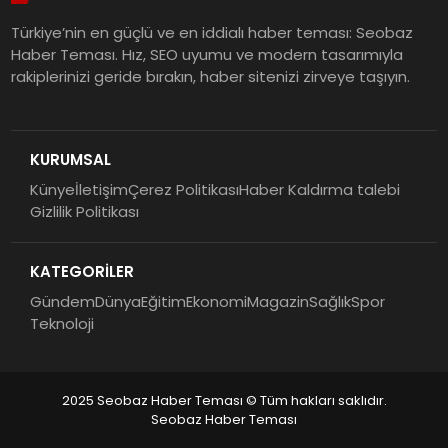
Türkiye’nin en güçlü ve en iddialı haber teması: Seobaz
Haber Teması. Hız, SEO uyumu ve modern tasarımıyla
rakiplerinizi geride bırakın, haber sitenizi zirveye taşıyın.
KURUMSAL
Künye
İletişim
Çerez Politikası
Haber Kaldırma talebi
Gizlilik Politikası
KATEGORİLER
Gündem
Dünya
Eğitim
Ekonomi
Magazin
Sağlık
Spor
Teknoloji
2025 Seobaz Haber Teması © Tüm hakları saklıdır.
Seobaz Haber Teması