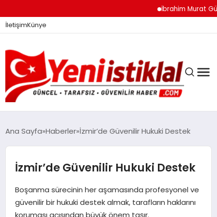
İbrahim Murat Gündüz:
İletişim
Künye
Ana Sayfa
Haberler
İzmir’de Güvenilir Hukuki Destek
GÜNDEM
İzmir’de Güvenilir Hukuki Destek
Boşanma sürecinin her aşamasında profesyonel ve
DÜNYA
güvenilir bir hukuki destek almak, tarafların haklarını
koruması açısından büyük önem taşır.