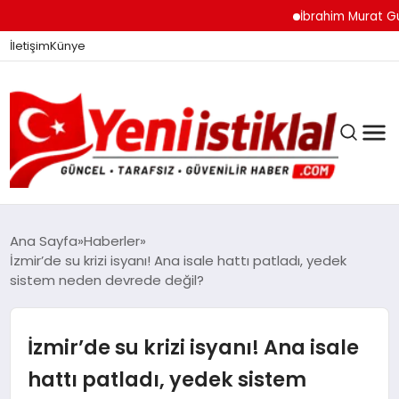
İbrahim Murat Gündüz
İletişim
Künye
Ana Sayfa
Haberler
İzmir’de su krizi isyanı! Ana isale hattı patladı, yedek
sistem neden devrede değil?
GÜNDEM
İzmir’de su krizi isyanı! Ana isale
DÜNYA
hattı patladı, yedek sistem