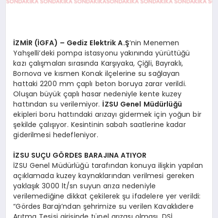
İZMİR (İGFA) – Gediz Elektrik A.Ş
’nin Menemen
Yahşelli’deki pompa istasyonu yakınında yürüttüğü
kazı çalışmaları sırasında Karşıyaka, Çiğli, Bayraklı,
Bornova ve kısmen Konak ilçelerine su sağlayan
hattaki 2200 mm çaplı beton boruya zarar verildi.
Oluşan büyük çaplı hasar nedeniyle kente kuzey
hattından su verilemiyor.
İZSU Genel Müdürlüğü
ekipleri boru hattındaki arızayı gidermek için yoğun bir
şekilde çalışıyor. Kesintinin sabah saatlerine kadar
giderilmesi hedefleniyor.
İZSU SUÇU GÖRDES BARAJINA ATIYOR
İZSU Genel Müdürlüğü tarafından konuya ilişkin yapılan
açıklamada kuzey kaynaklarından verilmesi gereken
yaklaşık 3000 lt/sn suyun arıza nedeniyle
verilemediğine dikkat çekilerek şu ifadelere yer verildi:
“Gördes Barajı’ndan şehrimize su verilen Kavaklıdere
Arıtma Tesisi girişinde tünel arızası olması, DSİ