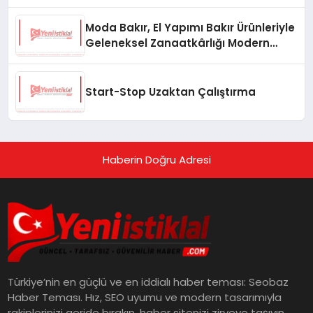
Moda Bakır, El Yapımı Bakır Ürünleriyle
Geleneksel Zanaatkârlığı Modern
Yaşam Alanlarına Taşıyor
Start-Stop Uzaktan Çalıştırma
Haberin Doğru Adresi
Türkiye’nin en güçlü ve en iddialı haber teması: Seobaz
Haber Teması. Hız, SEO uyumu ve modern tasarımıyla
rakiplerinizi geride bırakın, haber sitenizi zirveye taşıyın.