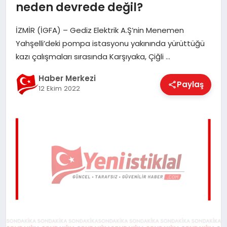
neden devrede değil?
EĞITIM
İZMİR (İGFA) – Gediz Elektrik A.Ş’nin Menemen
Yahşelli’deki pompa istasyonu yakınında yürüttüğü
EKONOMI
kazı çalışmaları sırasında Karşıyaka, Çiğli …
Haber Merkezi
Paylaş
MAGAZIN
12 Ekim 2022
SAĞLIK
SPOR
TEKNOLOJI