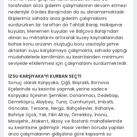
tarafından arıza giderim çalışmalarının devam etmesi
nedeniyle Gördes Barajı’ndan da su alınamamaktadır.
Ekiplerimiz sahada arıza giderim çalışmalarını
sürdürürken bir taraftan da Tahtalı Barajı, Halkapınar
kuyuları, Menemen kuyuları ve Balçova Barajı’ndan
alınan su miktarlarını arttırarak kuzey kaynaklarından
bahse konu arızanın oluştuğu boru vasıtayla şehre
aktarılan suyu karşılamaya çalışmakta, sahada yaptığı
müdahalelerle kentlimizin su kesintisinden minimum
seviyede etkilenmesi için çalışmalarını sürdürmektedir.
İZSU KARŞIYAKA’YI KURBAN SEÇTİ
Sonuç olarak Karşıyaka, Çiğli, Bayraklı, Bornova
ilçelerinde su kesintisi yapmak yerine sadece
Karşıyaka ilçesinin Şemikler, Donanmacı, Dedebaşı,
Demirköprü, Alaybey, Tuna, Cumhuriyet, İmbatlı,
Goncalar, Tersane, Nergiz, Bahçelievler, Bahariye,
Bahriye Üçok, Yalı, Fikri Altay, Örnekköy, İnönü,
Mavişehir, Atakent, Aksoy ve Bostanlı mahallelerinde
su kesintisine gidilmiştir. Hasar verilen boruda yapılan
arıza çalışmalarının gidişatına göre kapsamlı su