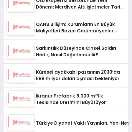
Oto Ekspertiz Sektöründe Yeni
Dönem: Merdiven Altı İşletmeler Tarih
Oluyor
QANS Bilişim: Kurumların En Büyük
Maliyetleri Bazen Görünmeyenler
Oluyor
Sarkıntılık Düzeyinde Cinsel Saldırı
Nedir, Nasıl Değerlendirilir?
Küresel ayakkabı pazarının 2030’da
588 milyar doları aşması bekleniyor
İkranur Prefabrik 8.000 m²’lik
Tesisinde Üretimini Büyütüyor
Türkiye Diyanet Vakfı Yayınları, Yeni Nesi