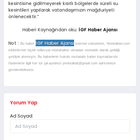
kesintisine gidilmeyerek kısıtlı bölgelerde süreli su
kesintileri yapılarak vatandaşımızın mağduriyeti
önlenecektir.”
Haberi Kaynağından oku:
İGF Haber Ajansı
İGF Haber Ajansı
Not :
Bu haber
internet sitesinden, Yeniistiklal.com
editörlerinin hiçbir editoryal müdahalesi olmadan otomatik olarak geldiği
şekliyle alınmıştır. Bu haberlerin hukuki muhatabı haber kaynaklarıdır.
Haberlerle ilgili her tür şikayetinizi
yeniistiklal@gmail.com
adresimize
gönderebilirsiniz.
Yorum Yap
Ad Soyad: