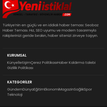
Türkiye’nin en güçlü ve en iddialı haber teması: Seobaz
Haber Teması. Hız, SEO uyumu ve modern tasarımıyla
rakiplerinizi geride bırakın, haber sitenizi zirveye taşıyın.
KURUMSAL
Künye
İletişim
Çerez Politikası
Haber Kaldırma talebi
Gizlilik Politikası
KATEGORİLER
Gündem
Dünya
Eğitim
Ekonomi
Magazin
Sağlık
Spor
Teknoloji