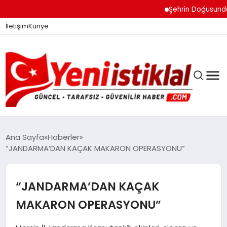
Şehrin Doğusundan Bo
İletişim
Künye
Ana Sayfa
Haberler
“JANDARMA’DAN KAÇAK MAKARON OPERASYONU”
GÜNDEM
“JANDARMA’DAN KAÇAK
DÜNYA
MAKARON OPERASYONU”