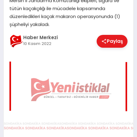
Mersin İl Jandarma Komutanlığı ekipleri, sigara ve
EĞITIM
tütün kaçakçılığı ile mücadele kapsamında
düzenledikleri kaçak makaron operasyonunda (1)
şüpheliyi yakaladı.
EKONOMI
Haber Merkezi
Paylaş
10 Kasım 2022
MAGAZIN
SAĞLIK
SPOR
TEKNOLOJI