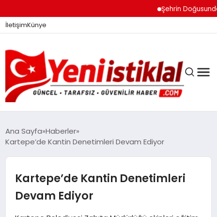
Şehrin Doğusundan Bo
İletişim
Künye
Ana Sayfa
Haberler
Kartepe’de Kantin Denetimleri Devam Ediyor
GÜNDEM
Kartepe’de Kantin Denetimleri
DÜNYA
Devam Ediyor