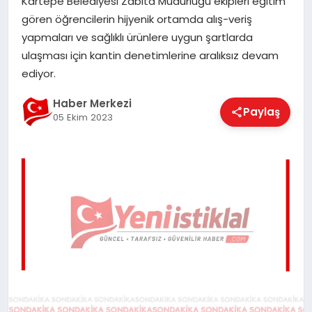
Kartepe Belediyesi Zabıta Müdürlüğü ekipleri eğitim
EĞITIM
gören öğrencilerin hijyenik ortamda alış-veriş
yapmaları ve sağlıklı ürünlere uygun şartlarda
ulaşması için kantin denetimlerine aralıksız devam
EKONOMI
ediyor.
Haber Merkezi
Paylaş
05 Ekim 2023
MAGAZIN
SAĞLIK
SPOR
TEKNOLOJI