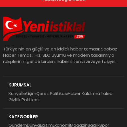
Türkiye’nin en güçlü ve en iddialı haber teması: Seobaz
Haber Teması. Hız, SEO uyumu ve modern tasarımıyla
rakiplerinizi geride bırakın, haber sitenizi zirveye taşıyın.
KURUMSAL
Künye
İletişim
Çerez Politikası
Haber Kaldırma talebi
Gizlilik Politikası
KATEGORİLER
Gündem
Dünya
Eğitim
Ekonomi
Magazin
Sağlık
Spor