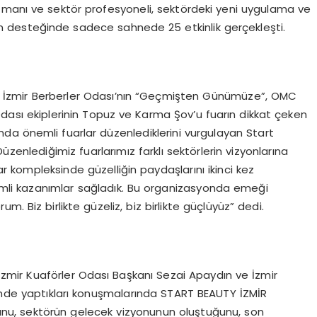
zmanı ve sektör profesyoneli, sektördeki yeni uygulama ve
ekran desteğinde sadece sahnede 25 etkinlik gerçekleşti.
, İzmir Berberler Odası’nın “Geçmişten Günümüze”, OMC
 Odası ekiplerinin Topuz ve Karma Şov’u fuarın dikkat çeken
rında önemli fuarlar düzenlediklerini vurgulayan Start
zenlediğimiz fuarlarımız farklı sektörlerin vizyonlarına
uar kompleksinde güzelliğin paydaşlarını ikinci kez
emli kazanımlar sağladık. Bu organizasyonda emeği
. Biz birlikte güzeliz, biz birlikte güçlüyüz” dedi.
zmir Kuaförler Odası Başkanı Sezai Apaydın ve İzmir
cinde yaptıkları konuşmalarında START BEAUTY İZMİR
unu, sektörün gelecek vizyonunun oluştuğunu, son