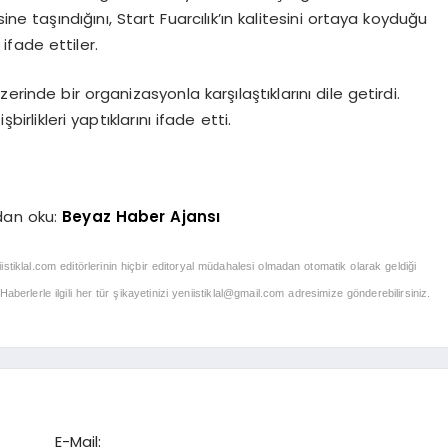
 taşındığını, Start Fuarcılık’ın kalitesini ortaya koyduğu
fade ettiler.
üzerinde bir organizasyonla karşılaştıklarını dile getirdi.
işbirlikleri yaptıklarını ifade etti.
dan oku:
Beyaz Haber Ajansı
iistiklal.com editörlerinin hiçbir editoryal müdahalesi olmadan otomatik olarak geldiği
berlerle ilgili her tür şikayetinizi
yeniistiklal@gmail.com
adresimize gönderebilirsiniz.
E-Mail: