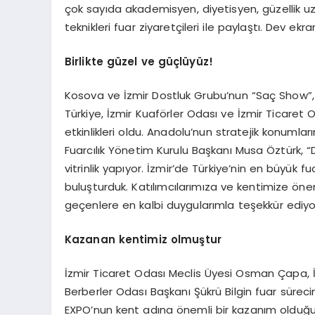
çok sayıda akademisyen, diyetisyen, güzellik u
teknikleri fuar ziyaretçileri ile paylaştı. Dev 
Birlikte güzel ve güçlüyüz!
Kosova ve İzmir Dostluk Grubu’nun “Saç Show”
Türkiye, İzmir Kuaförler Odası ve İzmir Ticaret
etkinlikleri oldu. Anadolu’nun stratejik konumla
Fuarcılık Yönetim Kurulu Başkanı Musa Öztürk, “Dü
vitrinlik yapıyor. İzmir’de Türkiye’nin en büyük f
buluşturduk. Katılımcılarımıza ve kentimize ön
geçenlere en kalbi duygularımla teşekkür ediyorum
Kazanan kentimiz olmuştur
İzmir Ticaret Odası Meclis Üyesi Osman Çapa, İ
Berberler Odası Başkanı Şükrü Bilgin fuar süre
EXPO’nun kent adına önemli bir kazanım olduğ