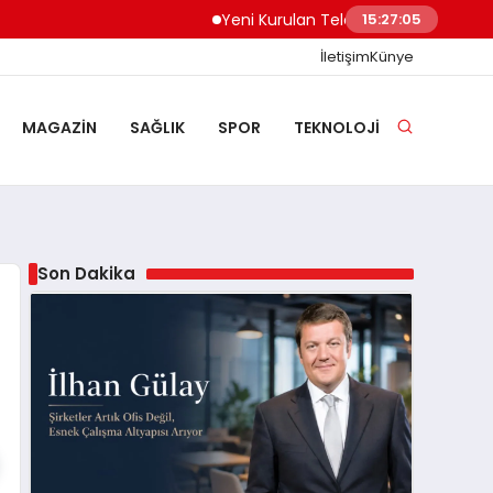
Yeni Kurulan Telegram Grupları Nasıl Keşfe
15:27:06
İletişim
Künye
MAGAZIN
SAĞLIK
SPOR
TEKNOLOJI
Son Dakika