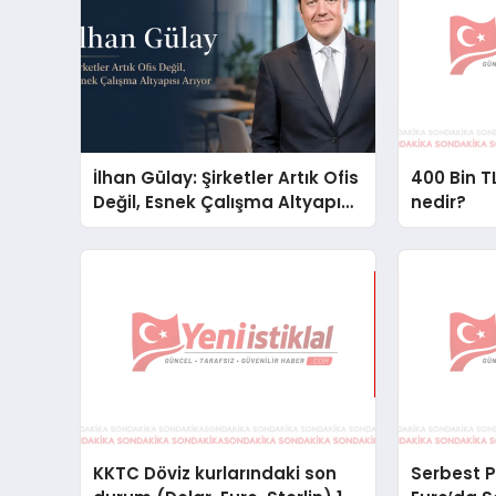
İlhan Gülay: Şirketler Artık Ofis
400 Bin TL
Değil, Esnek Çalışma Altyapısı
nedir?
Arıyor
KKTC Döviz kurlarındaki son
Serbest P