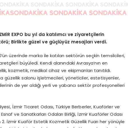
İR EXPO bu yıl da katılımcı ve ziyaretçilerin
rü; Birlikte güzel ve güçlüyüz mesajları verdi.
0’ün üzerinde marka ile katılan sektörün seçkin temsilcileri,
aretçileri büyüledi. Kendi alanındaki Avrasya’nın en
llik, kozmetik, medikal cihaz ve ekipmanları tanıtıldı.
güzellik salonu işletmecileri, yöneticiler, estetisyenler,
ilerinin de yer aldığı yerli ve yabancı sektör profesyonelleri
iyesi, İzmir Ticaret Odası, Türkiye Berberler, Kuaförler ve
Esnaf ve Sanatkarları Odaları Birliği, İzmir Kuaförler Odası
 2. İzmir Kuaför Estetik Kozmetik Güzellik Fuarı her yönüyle