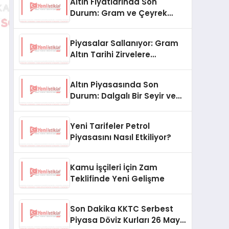
Altın Fiyatlarında Son
Durum: Gram ve Çeyrek
Altın Ne Kadar Oldu?
Piyasalar Sallanıyor: Gram
Altın Tarihi Zirvelere
Koşuyor!
Altın Piyasasında Son
Durum: Dalgalı Bir Seyir ve
Gözler Merkez Bankası’nda
Yeni Tarifeler Petrol
Piyasasını Nasıl Etkiliyor?
Kamu İşçileri İçin Zam
Teklifinde Yeni Gelişme
Son Dakika KKTC Serbest
Piyasa Döviz Kurları 26 Mayıs