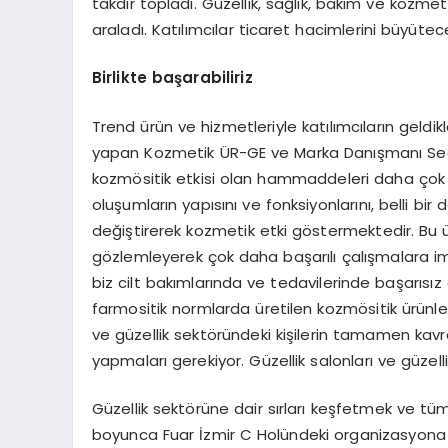
takdir topladı. Güzellik, sağlık, bakım ve kozmet
araladı. Katılımcılar ticaret hacimlerini büyüte
Birlikte başarabiliriz
Trend ürün ve hizmetleriyle katılımcıların geldikl
yapan Kozmetik ÜR-GE ve Marka Danışmanı Sedef
kozmösitik etkisi olan hammaddeleri daha çok ö
oluşumların yapısını ve fonksiyonlarını, belli bir
değiştirerek kozmetik etki göstermektedir. Bu ür
gözlemleyerek çok daha başarılı çalışmalara im
biz cilt bakımlarında ve tedavilerinde başarısız 
farmositik normlarda üretilen kozmösitik ürünler
ve güzellik sektöründeki kişilerin tamamen ka
yapmaları gerekiyor. Güzellik salonları ve güzel
Güzellik sektörüne dair sırları keşfetmek ve tü
boyunca Fuar İzmir C Holündeki organizasyona