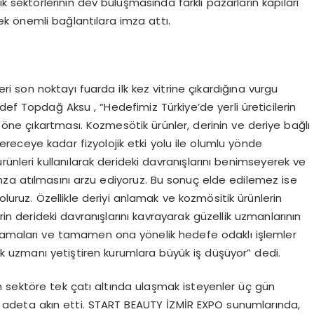
ik sektörlerinin dev buluşmasında farklı pazarların kapıları
cek önemli bağlantılara imza attı.
eri son noktayı fuarda ilk kez vitrine çıkardığına vurgu
 Topdağ Aksu , “Hedefimiz Türkiye’de yerli üreticilerin
ne çıkartması. Kozmesötik ürünler, derinin ve deriye bağlı
 dereceye kadar fizyolojik etki yolu ile olumlu yönde
ünleri kullanılarak derideki davranışlarını benimseyerek ve
za atılmasını arzu ediyoruz. Bu sonuç elde edilemez ise
oluruz. Özellikle deriyi anlamak ve kozmösitik ürünlerin
in derideki davranışlarını kavrayarak güzellik uzmanlarının
vramaları ve tamamen ona yönelik hedefe odaklı işlemler
lik uzmanı yetiştiren kurumlara büyük iş düşüyor” dedi.
m sektöre tek çatı altında ulaşmak isteyenler üç gün
 adeta akın etti. START BEAUTY İZMİR EXPO sunumlarında,