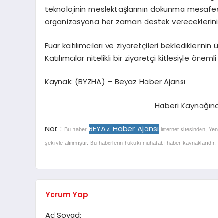
teknolojinin meslektaşlarının dokunma mesafesine
organizasyona her zaman destek vereceklerini i
Fuar katılımcıları ve ziyaretçileri beklediklerinin 
Katılımcılar nitelikli bir ziyaretçi kitlesiyle önemli 
Kaynak: (BYZHA) – Beyaz Haber Ajansı
Haberi Kaynağın
Not :
BEYAZ Haber Ajansı
Bu haber
internet sitesinden, Yen
şekliyle alınmıştır. Bu haberlerin hukuki muhatabı haber kaynaklarıdır. Ha
Yorum Yap
Ad Soyad: