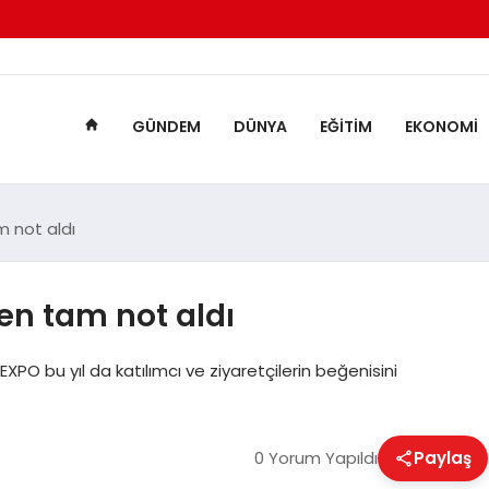
GÜNDEM
DÜNYA
EĞITIM
EKONOMI
m not aldı
den tam not aldı
PO bu yıl da katılımcı ve ziyaretçilerin beğenisini
0 Yorum Yapıldı
Paylaş