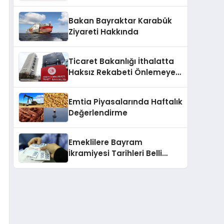
2025
Bakan Bayraktar Karabük
Ziyareti Hakkında
Ticaret Bakanlığı İthalatta
Haksız Rekabeti Önlemeye
Yönelik Tebliğleri Yayımladı
Emtia Piyasalarında Haftalık
Değerlendirme
Emeklilere Bayram
İkramiyesi Tarihleri Belli
Oldu