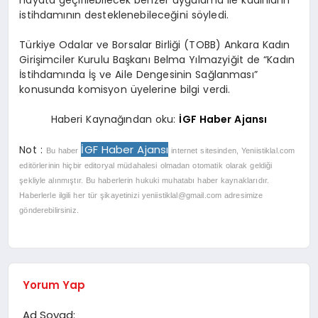
istihdamının desteklenebileceğini söyledi.
Türkiye Odalar ve Borsalar Birliği (TOBB) Ankara Kadın
Girişimciler Kurulu Başkanı Belma Yılmazyiğit de “Kadın
İstihdamında İş ve Aile Dengesinin Sağlanması”
konusunda komisyon üyelerine bilgi verdi.
Haberi Kaynağından oku:
İGF Haber Ajansı
İGF Haber Ajansı
Not :
Bu haber
internet sitesinden, Yeniistiklal.com
editörlerinin hiçbir editoryal müdahalesi olmadan otomatik olarak geldiği
şekliyle alınmıştır. Bu haberlerin hukuki muhatabı haber kaynaklarıdır.
Haberlerle ilgili her tür şikayetinizi
yeniistiklal@gmail.com
adresimize
gönderebilirsiniz.
Yorum Yap
Ad Soyad: