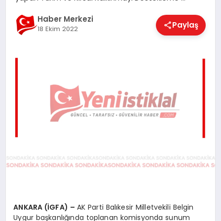
EĞITIM
Haber Merkezi
Paylaş
18 Ekim 2022
EKONOMI
MAGAZIN
SAĞLIK
SPOR
TEKNOLOJI
ANKARA (İGFA) –
AK Parti Balıkesir Milletvekili Belgin
Uygur başkanlığında toplanan komisyonda sunum