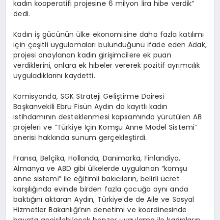
kadın kooperatifi projesine 6 milyon lira hibe verdik”
dedi.
Kadın iş gücünün ülke ekonomisine daha fazla katılımı
için çeşitli uygulamaları bulunduğunu ifade eden Adak,
projesi onaylanan kadın girişimcilere ek puan
verdiklerini, onlara ek hibeler vererek pozitif ayrımcılık
uyguladıklarını kaydetti.
Komisyonda, SGK Strateji Geliştirme Dairesi
Başkanvekili Ebru Fisün Aydın da kayıtlı kadın
istihdamının desteklenmesi kapsamında yürütülen AB
projeleri ve “Türkiye İçin Komşu Anne Model Sistemi”
önerisi hakkında sunum gerçekleştirdi.
Fransa, Belçika, Hollanda, Danimarka, Finlandiya,
Almanya ve ABD gibi ülkelerde uygulanan “komşu
anne sistemi” ile eğitimli bakıcıların, belirli ücret
karşılığında evinde birden fazla çocuğa aynı anda
baktığını aktaran Aydın, Türkiye’de de Aile ve Sosyal
Hizmetler Bakanlığı’nın denetimi ve koordinesinde
hayata geçirilebilecek benzer uygulama ile kadınların