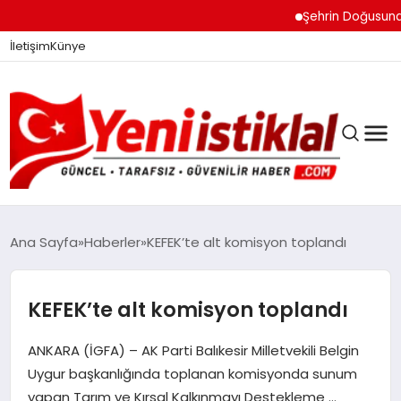
Şehrin Doğusundan B
İletişim
Künye
Ana Sayfa
Haberler
KEFEK’te alt komisyon toplandı
GÜNDEM
KEFEK’te alt komisyon toplandı
ANKARA (İGFA) – AK Parti Balıkesir Milletvekili Belgin
DÜNYA
Uygur başkanlığında toplanan komisyonda sunum
yapan Tarım ve Kırsal Kalkınmayı Destekleme …