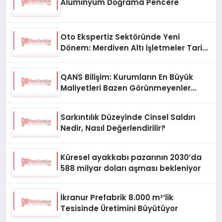
Alüminyum Doğrama Pencere
Oto Ekspertiz Sektöründe Yeni
Dönem: Merdiven Altı İşletmeler Tarih
Oluyor
QANS Bilişim: Kurumların En Büyük
Maliyetleri Bazen Görünmeyenler
Oluyor
Sarkıntılık Düzeyinde Cinsel Saldırı
Nedir, Nasıl Değerlendirilir?
Küresel ayakkabı pazarının 2030’da
588 milyar doları aşması bekleniyor
İkranur Prefabrik 8.000 m²’lik
Tesisinde Üretimini Büyütüyor