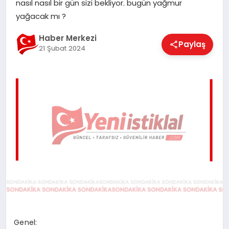
nasıl nasıl bir gün sizi bekliyor. bugün yağmur
EĞITIM
yağacak mı ?
Haber Merkezi
Paylaş
21 Şubat 2024
EKONOMI
MAGAZIN
SAĞLIK
SPOR
TEKNOLOJI
Genel: