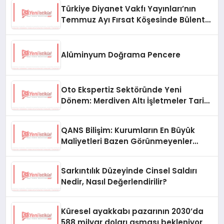
Türkiye Diyanet Vakfı Yayınları’nın
Temmuz Ayı Fırsat Köşesinde Bülent
Ata Kitapları Var
Alüminyum Doğrama Pencere
Oto Ekspertiz Sektöründe Yeni
Dönem: Merdiven Altı İşletmeler Tarih
Oluyor
QANS Bilişim: Kurumların En Büyük
Maliyetleri Bazen Görünmeyenler
Oluyor
Sarkıntılık Düzeyinde Cinsel Saldırı
Nedir, Nasıl Değerlendirilir?
Küresel ayakkabı pazarının 2030’da
588 milyar doları aşması bekleniyor