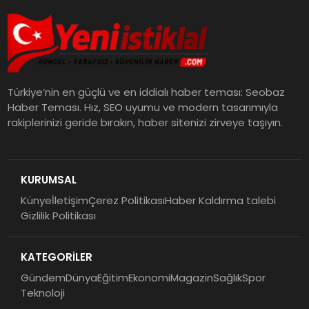
Türkiye’nin en güçlü ve en iddialı haber teması: Seobaz
Haber Teması. Hız, SEO uyumu ve modern tasarımıyla
rakiplerinizi geride bırakın, haber sitenizi zirveye taşıyın.
KURUMSAL
Künye
İletişim
Çerez Politikası
Haber Kaldırma talebi
Gizlilik Politikası
KATEGORİLER
Gündem
Dünya
Eğitim
Ekonomi
Magazin
Sağlık
Spor
Teknoloji