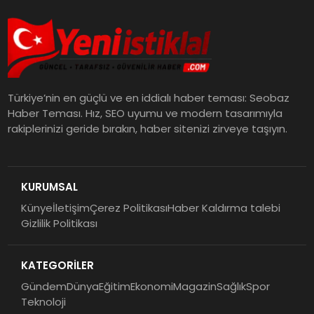
Türkiye’nin en güçlü ve en iddialı haber teması: Seobaz
Haber Teması. Hız, SEO uyumu ve modern tasarımıyla
rakiplerinizi geride bırakın, haber sitenizi zirveye taşıyın.
KURUMSAL
Künye
İletişim
Çerez Politikası
Haber Kaldırma talebi
Gizlilik Politikası
KATEGORİLER
Gündem
Dünya
Eğitim
Ekonomi
Magazin
Sağlık
Spor
Teknoloji