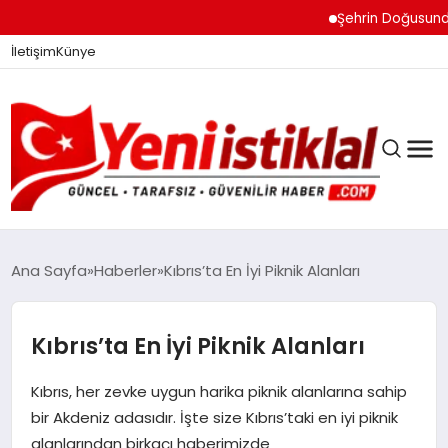
Şehrin Doğusundan B
İletişim
Künye
Ana Sayfa
Haberler
Kıbrıs’ta En İyi Piknik Alanları
GÜNDEM
Kıbrıs’ta En İyi Piknik Alanları
Kıbrıs, her zevke uygun harika piknik alanlarına sahip
DÜNYA
bir Akdeniz adasıdır. İşte size Kıbrıs’taki en iyi piknik
alanlarından birkaçı haberimizde