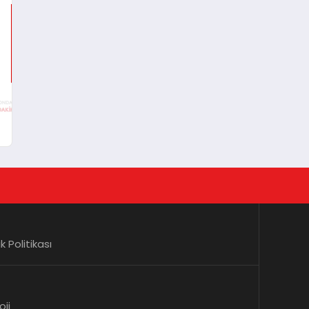
lik Politikası
oji