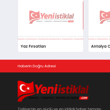
Yaz Fırsatları
Antalya O
Haberin Doğru Adresi
Türkiye’nin en güçlü ve en iddialı haber teması: