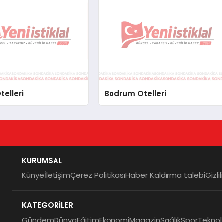
telleri
Bodrum Otelleri
KURUMSAL
Künye
İletişim
Çerez Politikası
Haber Kaldırma talebi
Gizli
KATEGORİLER
Gündem
Dünya
Eğitim
Ekonomi
Magazin
Sağlık
Spor
Teknol