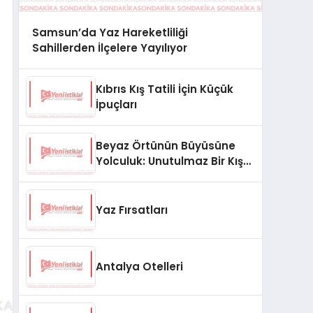
Samsun’da Yaz Hareketliliği
Sahillerden İlçelere Yayılıyor
Kıbrıs Kış Tatili İçin Küçük
İpuçları
Beyaz Örtünün Büyüsüne
Yolculuk: Unutulmaz Bir Kış
Tatili İçin Rota Önerileri
Yaz Fırsatları
Antalya Otelleri