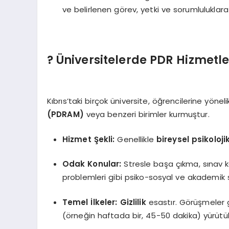
ve belirlenen görev, yetki ve sorumluluklara 
? Üniversitelerde PDR Hizmetle
Kıbrıs’taki birçok üniversite, öğrencilerine yönel
(PDRAM)
veya benzeri birimler kurmuştur.
Hizmet Şekli:
Genellikle
bireysel psikoloj
Odak Konular:
Stresle başa çıkma, sınav kay
problemleri gibi psiko-sosyal ve akademik s
Temel İlkeler:
Gizlilik
esastır. Görüşmeler g
(örneğin haftada bir, 45-50 dakika) yürütül