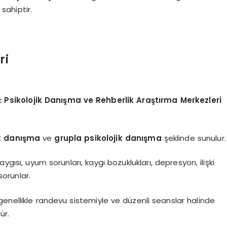
sahiptir.
ri
ik
Psikolojik Danışma ve Rehberlik Araştırma Merkezleri
ik danışma
ve
grupla psikolojik danışma
şeklinde sunulur.
gısı, uyum sorunları, kaygı bozuklukları, depresyon, ilişki
orunlar.
enellikle randevu sistemiyle ve düzenli seanslar halinde
ür.