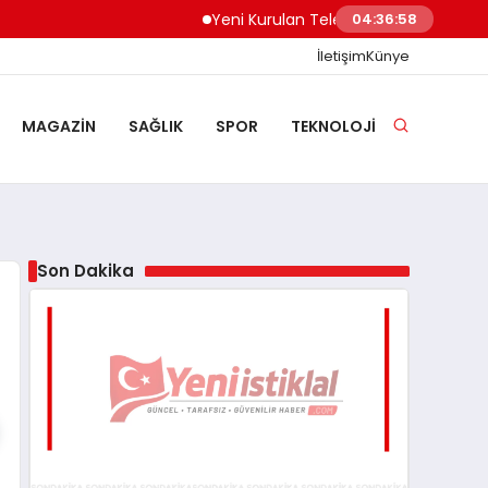
Yeni Kurulan Telegram Grupları Nasıl Keşfe
04:36:59
İletişim
Künye
MAGAZIN
SAĞLIK
SPOR
TEKNOLOJI
Son Dakika