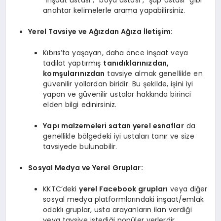
“İnşaat ustası”, “boya ustası”, “şap ustası” gibi
anahtar kelimelerle arama yapabilirsiniz.
Yerel Tavsiye ve Ağızdan Ağıza İletişim:
Kıbrıs’ta yaşayan, daha önce inşaat veya
tadilat yaptırmış
tanıdıklarınızdan,
komşularınızdan
tavsiye almak genellikle en
güvenilir yollardan biridir. Bu şekilde, işini iyi
yapan ve güvenilir ustalar hakkında birinci
elden bilgi edinirsiniz.
Yapı malzemeleri satan yerel esnaflar
da
genellikle bölgedeki iyi ustaları tanır ve size
tavsiyede bulunabilir.
Sosyal Medya ve Yerel Gruplar:
KKTC’deki
yerel Facebook grupları
veya diğer
sosyal medya platformlarındaki inşaat/emlak
odaklı gruplar, usta arayanların ilan verdiği
veya tavsiye istediği popüler yerlerdir.