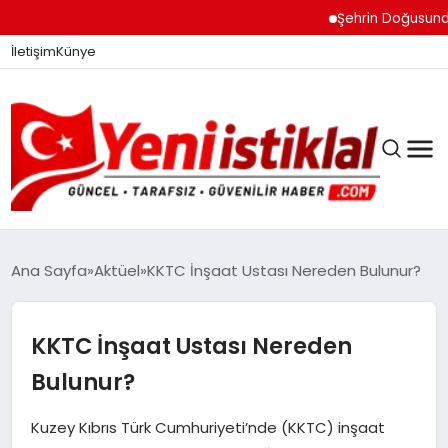
Şehrin Doğusundan B
İletişim
Künye
Ana Sayfa
Aktüel
KKTC İnşaat Ustası Nereden Bulunur?
GÜNDEM
KKTC İnşaat Ustası Nereden
Bulunur?
DÜNYA
Kuzey Kıbrıs Türk Cumhuriyeti’nde (KKTC) inşaat