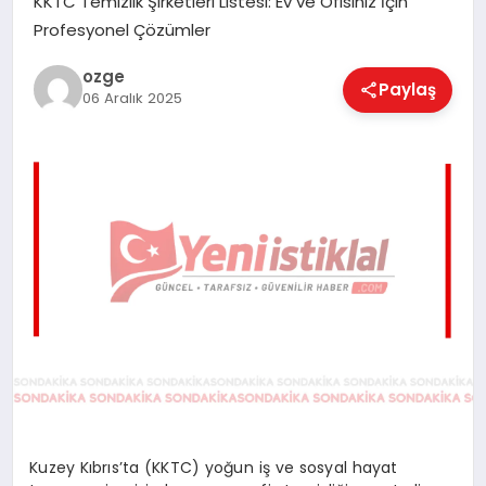
KKTC Temizlik Şirketleri Listesi: Ev ve Ofisiniz İçin
EĞITIM
Profesyonel Çözümler
ozge
Paylaş
06 Aralık 2025
EKONOMI
MAGAZIN
SAĞLIK
SPOR
TEKNOLOJI
Kuzey Kıbrıs’ta (KKTC) yoğun iş ve sosyal hayat