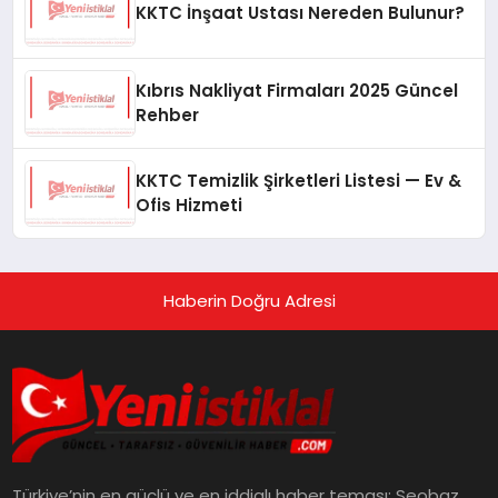
KKTC İnşaat Ustası Nereden Bulunur?
Kıbrıs Nakliyat Firmaları 2025 Güncel
Rehber
KKTC Temizlik Şirketleri Listesi — Ev &
Ofis Hizmeti
Haberin Doğru Adresi
Türkiye’nin en güçlü ve en iddialı haber teması: Seobaz