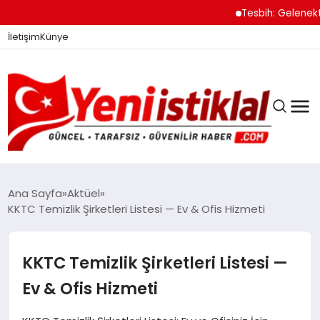
Tesbih: Gelenekten
İletişim
Künye
Ana Sayfa
Aktüel
KKTC Temizlik Şirketleri Listesi — Ev & Ofis Hizmeti
GÜNDEM
KKTC Temizlik Şirketleri Listesi —
DÜNYA
Ev & Ofis Hizmeti