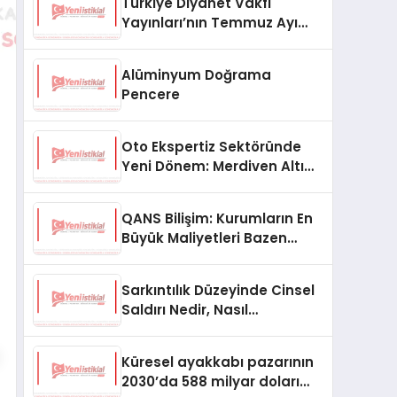
Türkiye Diyanet Vakfı
Yayınları’nın Temmuz Ayı
Fırsat Köşesinde Bülent Ata
Kitapları Var
Alüminyum Doğrama
Pencere
Oto Ekspertiz Sektöründe
Yeni Dönem: Merdiven Altı
İşletmeler Tarih Oluyor
QANS Bilişim: Kurumların En
Büyük Maliyetleri Bazen
Görünmeyenler Oluyor
Sarkıntılık Düzeyinde Cinsel
Saldırı Nedir, Nasıl
Değerlendirilir?
Küresel ayakkabı pazarının
2030’da 588 milyar doları