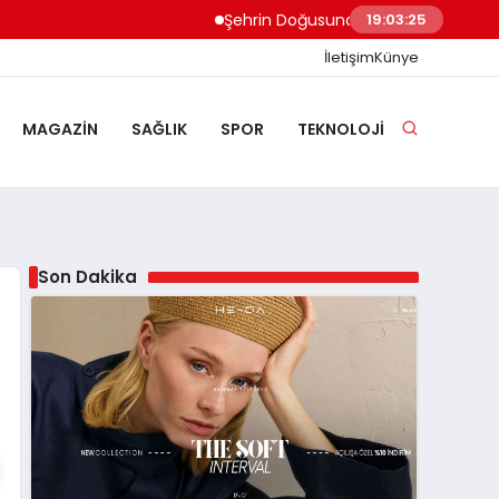
Şehrin Doğusundan Boğaz Kıyılarına Ev 
19:03:26
İletişim
Künye
MAGAZIN
SAĞLIK
SPOR
TEKNOLOJI
Son Dakika