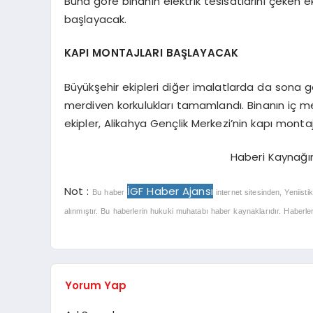
Buna göre binanın elektrik tesisatlarını çeken e
başlayacak.
KAPI MONTAJLARI BAŞLAYACAK
Büyükşehir ekipleri diğer imalatlarda da sona ge
merdiven korkulukları tamamlandı. Binanın iç m
ekipler, Alikahya Gençlik Merkezi’nin kapı mont
Haberi Kaynağı
Not :
İGF Haber Ajansı
Bu haber
internet sitesinden, Yeniisti
alınmıştır. Bu haberlerin hukuki muhatabı haber kaynaklarıdır. Haberlerle
Yorum Yap