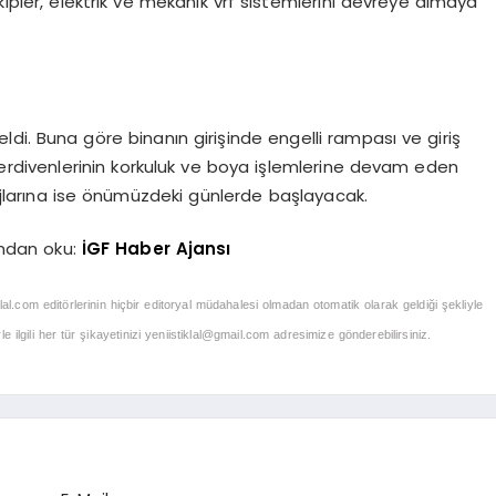
kipler, elektrik ve mekanik vrf sistemlerini devreye almaya
ldi. Buna göre binanın girişinde engelli rampası ve giriş
erdivenlerinin korkuluk ve boya işlemlerine devam eden
ajlarına ise önümüzdeki günlerde başlayacak.
ndan oku:
İGF Haber Ajansı
klal.com editörlerinin hiçbir editoryal müdahalesi olmadan otomatik olarak geldiği şekliyle
 ilgili her tür şikayetinizi
yeniistiklal@gmail.com
adresimize gönderebilirsiniz.