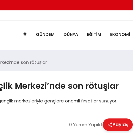
GÜNDEM
DÜNYA
EĞITIM
EKONOMI
rkezi’nde son rötuşlar
lik Merkezi’nde son rötuşlar
ençlik merkezleriyle gençlere önemli fırsatlar sunuyor.
0 Yorum Yapıldı
Paylaş