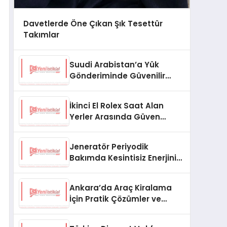
Davetlerde Öne Çıkan Şık Tesettür
Takımlar
Suudi Arabistan’a Yük
Gönderiminde Güvenilir
Lojistik ve Nakliye Çözümleri
İkinci El Rolex Saat Alan
Yerler Arasında Güven
Neden Önemlidir?
Jeneratör Periyodik
Bakımda Kesintisiz Enerjinin
Anahtarı
Ankara’da Araç Kiralama
İçin Pratik Çözümler ve
İpuçları