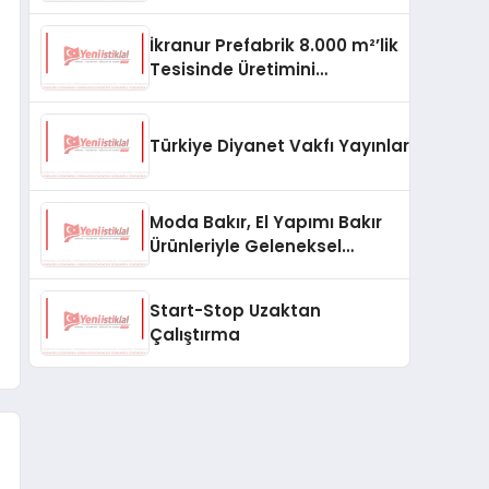
aşması bekleniyor
İkranur Prefabrik 8.000 m²’lik
Tesisinde Üretimini
Büyütüyor
Türkiye Diyanet Vakfı Yayınları, Yeni Ne
Moda Bakır, El Yapımı Bakır
Ürünleriyle Geleneksel
Zanaatkârlığı Modern
Yaşam Alanlarına Taşıyor
Start-Stop Uzaktan
Çalıştırma