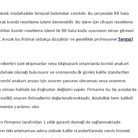
ek müdahaleler bireysel bakımdan sınırlıdır. Bu çerçevede 88 hata
 kombi resetleme işlemi denenebilir. Bu işlem için cihazın resetleme
tirilen kombi resetleme işlemi ile 88 hata kodu uyarısının ekran gitmesi
 Ancak bu ihtimal oldukça düşüktür ve genellikle profesyonel
Sarıgazi
kerleri özel ekipmanlar veya bilgisayarlı ortamlarda kombi anakart
 müdahale olanağı bulunuyor ve sonrasında ilk günkü kalite standartları
ak kombi anakart arızası için onarım şansının olmaması veya onarımın
 olması halinde ise doğrudan değişimi yapılır. Firmamız bu tip arızalarda
celikli onarım ihtimallerini değerlendirmektedir. Böylelikle hem kaliteli
menize yardımcı olur.
n firmamız tarafından 1 yıllık garanti desteği de sağlanmaktadır.
ın tekrarlamaması adına yüksek kalite standartlarında servis hizmeti