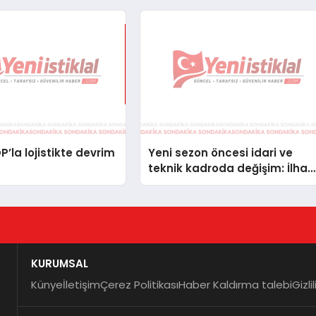
’la lojistikte devrim
Yeni sezon öncesi idari ve
teknik kadroda değişim: İlhan
Akbaş, Diyarbekirspor aşkanı
oldu
KURUMSAL
Künye
İletişim
Çerez Politikası
Haber Kaldırma talebi
Gizli