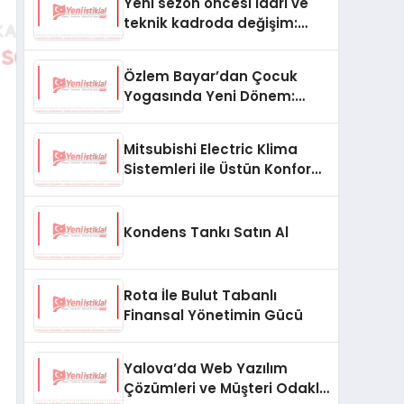
Yeni sezon öncesi idari ve
teknik kadroda değişim:
İlhan Akbaş, Diyarbekirspor
aşkanı oldu
Özlem Bayar’dan Çocuk
Yogasında Yeni Dönem:
Ebeveyn Katılımıyla
Farkındalık ve Gelişim
Mitsubishi Electric Klima
Sistemleri ile Üstün Konfor
ve Verimlilik
Kondens Tankı Satın Al
Rota İle Bulut Tabanlı
Finansal Yönetimin Gücü
Yalova’da Web Yazılım
Çözümleri ve Müşteri Odaklı