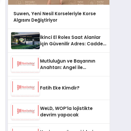
Suwen, Yeni Nesil Korseleriyle Korse
Algısını Değiştiriyor
İkinci El Rolex Saat Alanlar
İçin Güvenilir Adres: Cadde
Saat
Mutluluğun ve Başarının
Anahtarı: Angel ile
Hayatınızı Yeniden Keşfedin
Fatih Eke Kimdir?
WeLD, WOP’la lojistikte
devrim yapacak