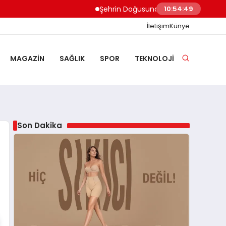
Şehrin Doğusundan Boğaz Kıyılarına Ev 
10:54:50
İletişim
Künye
MAGAZIN
SAĞLIK
SPOR
TEKNOLOJI
Son Dakika