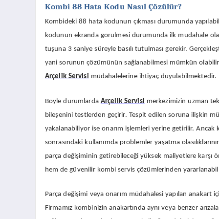
Kombi 88 Hata Kodu Nasıl Çözülür?
Kombideki 88 hata kodunun çıkması durumunda yapılabilec
kodunun ekranda görülmesi durumunda ilk müdahale olarak
tuşuna 3 saniye süreyle basılı tutulması gerekir. Gerçekleş
yani sorunun çözümünün sağlanabilmesi mümkün olabilir.
Arçelik Servisi
müdahalelerine ihtiyaç duyulabilmektedir.
Böyle durumlarda
Arçelik Servisi
merkezimizin uzman tekni
bileşenini testlerden geçirir. Tespit edilen soruna ilişkin
yakalanabiliyor ise onarım işlemleri yerine getirilir. Anc
sonrasındaki kullanımda problemler yaşatma olasılıklarının
parça değişiminin getirebileceği yüksek maliyetlere karşı ön
hem de güvenilir kombi servis çözümlerinden yararlanabil
Parça değişimi veya onarım müdahalesi yapılan anakart içi
Firmamız kombinizin anakartında aynı veya benzer arızalar