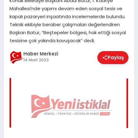
Konak Belediye Başkanı Abdül Batur, 1. Kadriye
EĞITIM
Mahallesi’nde yapımı devam eden sosyal tesis ve
kapalı pazaryeri inşaatında incelemelerde bulundu.
Teknik ekibiyle beraber çalışmaları değerlendiren
EKONOMI
Başkan Batur, “Beştepeler bölgesi, hak ettiği sosyal
tesisine çok yakında kavuşacak” dedi.
MAGAZIN
Haber Merkezi
Paylaş
14 Mart 2023
SAĞLIK
SPOR
TEKNOLOJI