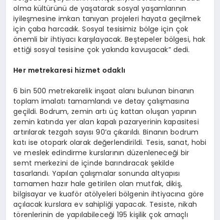
olma kültürünü de yaşatarak sosyal yaşamlarının
iyileşmesine imkan tanıyan projeleri hayata geçilmek
için çaba harcadık. Sosyal tesisimiz bölge için çok
önemli bir ihtiyacı karşılayacak. Beştepeler bölgesi, hak
ettiği sosyal tesisine çok yakında kavuşacak” dedi.
Her metrekaresi hizmet odaklı
6 bin 500 metrekarelik inşaat alanı bulunan binanın
toplam imalatı tamamlandı ve detay çalışmasına
geçildi. Bodrum, zemin artı üç kattan oluşan yapının
zemin katında yer alan kapalı pazaryerinin kapasitesi
artırılarak tezgah sayısı 90’a çıkarıldı. Binanın bodrum
katı ise otopark olarak değerlendirildi. Tesis, sanat, hobi
ve meslek edindirme kurslarının düzenleneceği bir
semt merkezini de içinde barındıracak şekilde
tasarlandı. Yapılan çalışmalar sonunda altyapısı
tamamen hazır hale getirilen olan mutfak, dikiş,
bilgisayar ve kuaför atölyeleri bölgenin ihtiyacına göre
açılacak kurslara ev sahipliği yapacak. Tesiste, nikah
törenlerinin de yapılabileceği 195 kişilik çok amaçlı