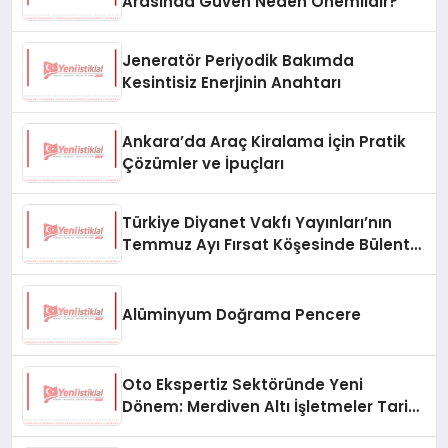
Arasında Güven Neden Önemlidir?
Jeneratör Periyodik Bakımda
Kesintisiz Enerjinin Anahtarı
Ankara’da Araç Kiralama İçin Pratik
Çözümler ve İpuçları
Türkiye Diyanet Vakfı Yayınları’nın
Temmuz Ayı Fırsat Köşesinde Bülent
Ata Kitapları Var
Alüminyum Doğrama Pencere
Oto Ekspertiz Sektöründe Yeni
Dönem: Merdiven Altı İşletmeler Tarih
Oluyor