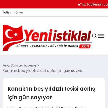
Yaz tatillerinin vazg
İletişim
Künye
Ana Sayfa
Haberler
Konak’ın beş yıldızlı tesisi açılış için gün sayıyor
GÜNDEM
Konak’ın beş yıldızlı tesisi açılış
DÜNYA
için gün sayıyor