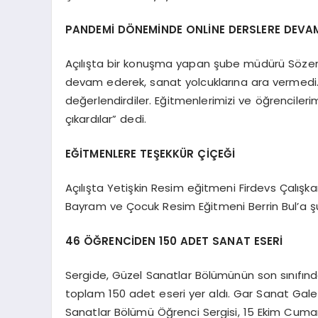
PANDEMİ DÖNEMİNDE ONLİNE DERSLERE DEVA
Açılışta bir konuşma yapan şube müdürü Sözer
devam ederek, sanat yolcuklarına ara vermedi. E
değerlendirdiler. Eğitmenlerimizi ve öğrencileri
çıkardılar” dedi.
EĞİTMENLERE TEŞEKKÜR ÇİÇEĞİ
Açılışta Yetişkin Resim eğitmeni Firdevs Çalışk
Bayram ve Çocuk Resim Eğitmeni Berrin Bul’a ş
46 ÖĞRENCİDEN 150 ADET SANAT ESERİ
Sergide, Güzel Sanatlar Bölümünün son sınıfın
toplam 150 adet eseri yer aldı. Gar Sanat Gale
Sanatlar Bölümü Öğrenci Sergisi, 15 Ekim Cumar