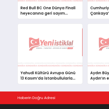
Red Bull BC One Dünya Finali
Cumhuriye
heyecanına geri sayım
Çankaya’d
başladı
Yahudi Kültürü Avrupa Günü
Aydın Büy
13 Kasım’da İstanbullularla
Aydın’ın e
Buluşmaya Hazır
düzenled
Haberin Doğru Adresi