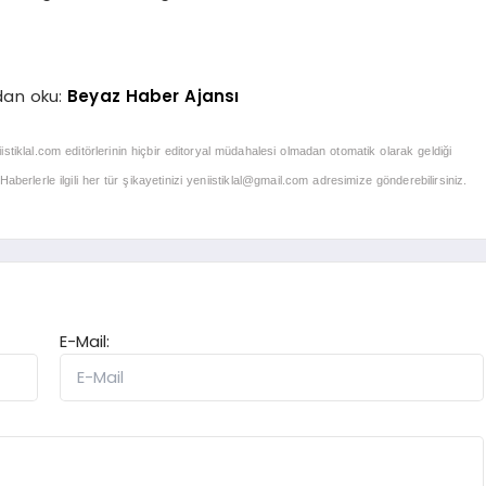
dan oku:
Beyaz Haber Ajansı
iistiklal.com editörlerinin hiçbir editoryal müdahalesi olmadan otomatik olarak geldiği
berlerle ilgili her tür şikayetinizi
yeniistiklal@gmail.com
adresimize gönderebilirsiniz.
E-Mail: