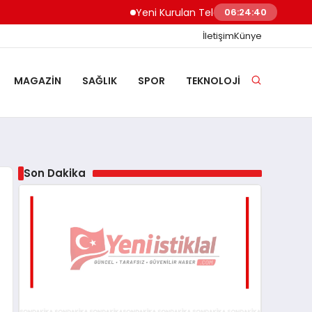
Yeni Kurulan Telegram Grupları Nasıl Keşfe
06:24:41
İletişim
Künye
MAGAZIN
SAĞLIK
SPOR
TEKNOLOJI
Son Dakika