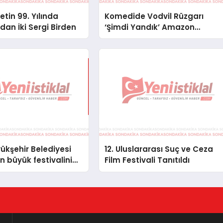
tin 99. Yılında
Komedide Vodvil Rüzgarı
an İki Sergi Birden
‘Şimdi Yandık’ Amazon
Prime’da
ükşehir Belediyesi
12. Uluslararası Suç ve Ceza
n büyük festivalini
Film Festivali Tanıtıldı
i