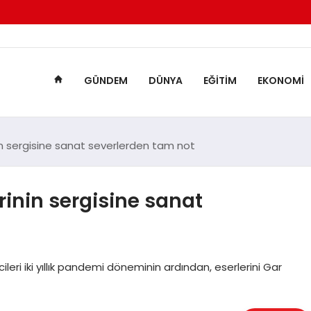
GÜNDEM
DÜNYA
EĞITIM
EKONOMI
in sergisine sanat severlerden tam not
inin sergisine sanat
ri iki yıllık pandemi döneminin ardından, eserlerini Gar