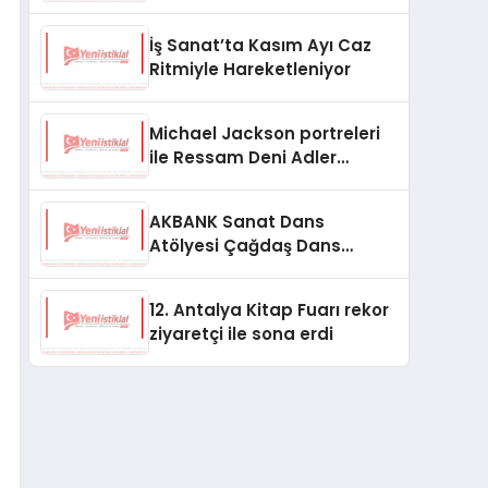
Başladı
İş Sanat’ta Kasım Ayı Caz
Ritmiyle Hareketleniyor
Michael Jackson portreleri
ile Ressam Deni Adler
Topuzoğlu Hilton Istanbul
Maslak’ta
AKBANK Sanat Dans
Atölyesi Çağdaş Dans
Tekniği Dersleri Kasım
Ayında Başlıyor
12. Antalya Kitap Fuarı rekor
ziyaretçi ile sona erdi