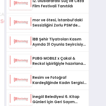
12. Uluslararası Suç ve Ceza
Film Festivali Tanıtıldı
mor ve ötesi, İstanbul’daki
Sessizliğini Zorlu PSM’de
Gerçekleştireceği Yılbaşı
Konseriyle Bozacak!
İBB Şehir Tiyatroları Kasım
Ayında 31 Oyunla Seyircisiyle
Buluşuyor
PUBG MOBILE x Çakal &
Reckol işbirliğiyle hazırlanan
“112” şarkısının klibi yayında
Resim ve Fotoğraf
Kardeşliğinde Kadın Sergisi
Orhan Peker Sanat
Galerisi’nde
İnegöl Belediyesi 6. Kitap
Günleri İçin Geri Sayım