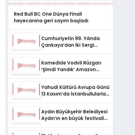
Red Bull BC One Dünya Finali
heyecanına geri sayım başladı
Cumhuriyetin 99. Yılında
Çankaya’dan İki Sergi
Birden
Komedide Vodvil Rüzgarı
‘Şimdi Yandık’ Amazon
Prime’da
Yahudi Kültürü Avrupa Günü
13 Kasım’da İstanbullularla
Buluşmaya Hazır
Aydın Büyükşehir Belediyesi
Aydın’ın en büyük festivalini
düzenledi