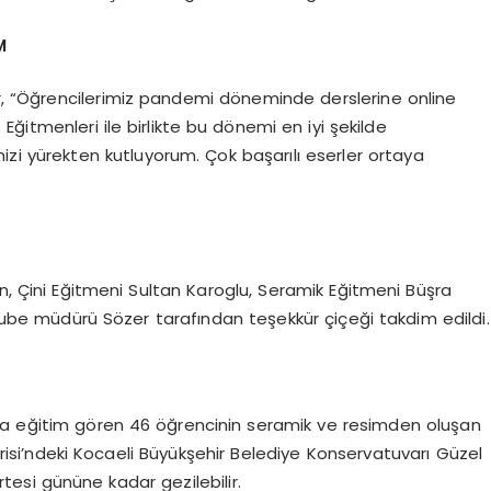
M
, “Öğrencilerimiz pandemi döneminde derslerine online
ğitmenleri ile birlikte bu dönemi en iyi şekilde
mizi yürekten kutluyorum. Çok başarılı eserler ortaya
an, Çini Eğitmeni Sultan Karoglu, Seramik Eğitmeni Büşra
ube müdürü Sözer tarafından teşekkür çiçeği takdim edildi.
da eğitim gören 46 öğrencinin seramik ve resimden oluşan
risi’ndeki Kocaeli Büyükşehir Belediye Konservatuvarı Güzel
tesi gününe kadar gezilebilir.