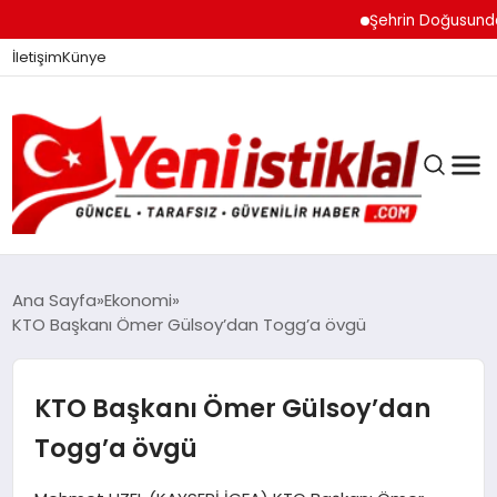
Şehrin Doğusundan Bo
İletişim
Künye
Ana Sayfa
Ekonomi
KTO Başkanı Ömer Gülsoy’dan Togg’a övgü
GÜNDEM
KTO Başkanı Ömer Gülsoy’dan
DÜNYA
Togg’a övgü