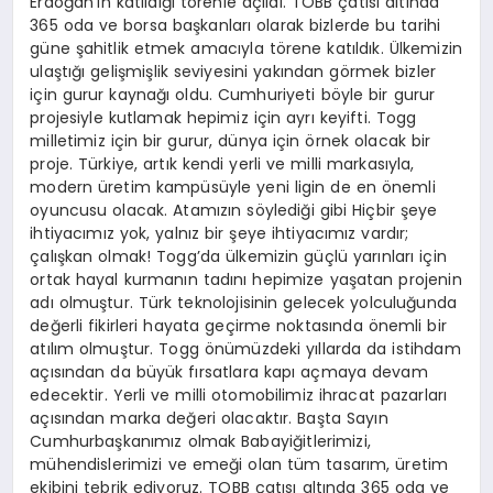
Erdoğan’ın katıldığı törenle açıldı. TOBB çatısı altında
365 oda ve borsa başkanları olarak bizlerde bu tarihi
güne şahitlik etmek amacıyla törene katıldık. Ülkemizin
ulaştığı gelişmişlik seviyesini yakından görmek bizler
için gurur kaynağı oldu. Cumhuriyeti böyle bir gurur
projesiyle kutlamak hepimiz için ayrı keyifti. Togg
milletimiz için bir gurur, dünya için örnek olacak bir
proje. Türkiye, artık kendi yerli ve milli markasıyla,
modern üretim kampüsüyle yeni ligin de en önemli
oyuncusu olacak. Atamızın söylediği gibi Hiçbir şeye
ihtiyacımız yok, yalnız bir şeye ihtiyacımız vardır;
çalışkan olmak! Togg’da ülkemizin güçlü yarınları için
ortak hayal kurmanın tadını hepimize yaşatan projenin
adı olmuştur. Türk teknolojisinin gelecek yolculuğunda
değerli fikirleri hayata geçirme noktasında önemli bir
atılım olmuştur. Togg önümüzdeki yıllarda da istihdam
açısından da büyük fırsatlara kapı açmaya devam
edecektir. Yerli ve milli otomobilimiz ihracat pazarları
açısından marka değeri olacaktır. Başta Sayın
Cumhurbaşkanımız olmak Babayiğitlerimizi,
mühendislerimizi ve emeği olan tüm tasarım, üretim
ekibini tebrik ediyoruz. TOBB çatısı altında 365 oda ve