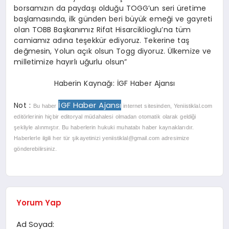
borsamızın da paydaşı olduğu TOGG’un seri üretime
başlamasında, ilk günden beri büyük emeği ve gayreti
olan TOBB Başkanımız Rifat Hisarciklioglu’na tüm
camiamız adına teşekkür ediyoruz. Tekerine taş
değmesin, Yolun açık olsun Togg diyoruz. Ülkemize ve
milletimize hayırlı uğurlu olsun”
Haberin Kaynağı: İGF Haber Ajansı
İGF Haber Ajansı
Not :
Bu haber
internet sitesinden, Yeniistiklal.com
editörlerinin hiçbir editoryal müdahalesi olmadan otomatik olarak geldiği
şekliyle alınmıştır. Bu haberlerin hukuki muhatabı haber kaynaklarıdır.
Haberlerle ilgili her tür şikayetinizi
yeniistiklal@gmail.com
adresimize
gönderebilirsiniz.
Yorum Yap
Ad Soyad: