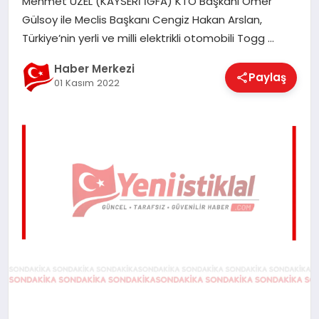
Mehmet UZEL (KAYSERİ İGFA) KTO Başkanı Ömer
EĞITIM
Gülsoy ile Meclis Başkanı Cengiz Hakan Arslan,
Türkiye’nin yerli ve milli elektrikli otomobili Togg …
EKONOMI
Haber Merkezi
Paylaş
01 Kasım 2022
MAGAZIN
SAĞLIK
SPOR
TEKNOLOJI