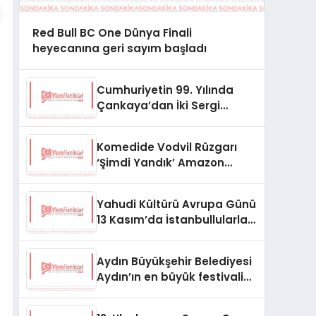
Red Bull BC One Dünya Finali
heyecanına geri sayım başladı
Cumhuriyetin 99. Yılında
Çankaya’dan İki Sergi
Birden
Komedide Vodvil Rüzgarı
‘Şimdi Yandık’ Amazon
Prime’da
Yahudi Kültürü Avrupa Günü
13 Kasım’da İstanbullularla
Buluşmaya Hazır
Aydın Büyükşehir Belediyesi
Aydın’ın en büyük festivalini
düzenledi