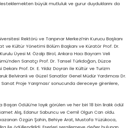
ı desteklemekten büyük mutluluk ve gurur duyduklarını da
iversitesi Rektörü ve Tanpınar Merkezi’nin Kurucu Başkanı
nat ve Kültür Yönetimi Bölüm Başkanı ve Küratör Prof. Dr.
urulu Üyesi M. Özalp Birol, Ankara Hacı Bayram Veli
lümü’nden Sanatçı Prof. Dr. Tansel Türkdoğan, Düzce
 Dekanı Prof. Dr. E. Yıldız Doyran ile Kültür ve Turizm
uk Belviranlı ve Güzel Sanatlar Genel Müdür Yardımcısı Dr.
el Sanat Proje Yarışması’ sonucunda dereceye girenlere,
şarı Ödülü’ne layık görülen ve her biri 18 bin liralık ödül
r, Samet Alış, Edanur Sabuncu ve Cemil Olgun Can oldu.
azanan Özgün Şahin, Behiye Arat, Mustafa Yüzükoca,
ira ile ödüllendirildi. Eserleri sergilemeye değer bulunan