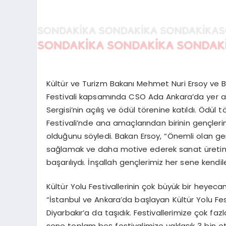
Kültür ve Turizm Bakanı Mehmet Nuri Ersoy ve 
Festivali kapsamında CSO Ada Ankara’da yer al
Sergisi’nin açılış ve ödül törenine katıldı. Ödül
Festivali’nde ana amaçlarından birinin gençler
olduğunu söyledi. Bakan Ersoy, “Önemli olan gen
sağlamak ve daha motive ederek sanat üretimle
başarılıydı. İnşallah gençlerimiz her sene kendi
Kültür Yolu Festivallerinin çok büyük bir heyecan
“İstanbul ve Ankara’da başlayan Kültür Yolu Fe
Diyarbakır’a da taşıdık. Festivallerimize çok faz
sene toplam beş festivalimize yaklaşık 3 bin etk