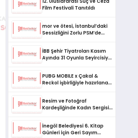
12. Uluslararası Suç ve Ceza
Film Festivali Tanıtıldı
mor ve ötesi, İstanbul’daki
Sessizliğini Zorlu PSM’de
Gerçekleştireceği Yılbaşı
Konseriyle Bozacak!
İBB Şehir Tiyatroları Kasım
Ayında 31 Oyunla Seyircisiyle
Buluşuyor
PUBG MOBILE x Çakal &
Reckol işbirliğiyle hazırlanan
“112” şarkısının klibi yayında
Resim ve Fotoğraf
Kardeşliğinde Kadın Sergisi
Orhan Peker Sanat
Galerisi’nde
İnegöl Belediyesi 6. Kitap
Günleri İçin Geri Sayım