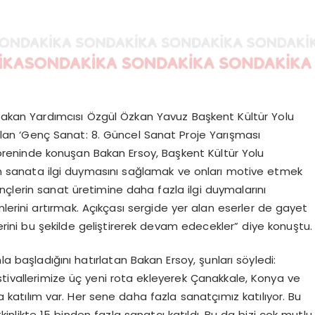
Bakan Yardımcısı Özgül Özkan Yavuz Başkent Kültür Yolu
an ‘
Genç Sanat: 8. Güncel Sanat Proje Yarışması
 töreninde konuşan Bakan Ersoy,
Başkent Kültür Yolu
in sanata ilgi duymasını sağlamak ve onları motive etmek
çlerin sanat üretimine daha fazla ilgi duymalarını
rini artırmak. Açıkçası sergide yer alan eserler de gayet
lerini bu şekilde geliştirerek devam edecekler” diye konuştu.
la başladığını hatırlatan Bakan Ersoy, şunları söyledi:
stivallerimize üç yeni rota ekleyerek Çanakkale, Konya ve
la katılım var. Her sene daha fazla sanatçımız katılıyor. Bu
inlikte 15 binden fazla sanatçı katıldı. Bu da bizi çok mutlu