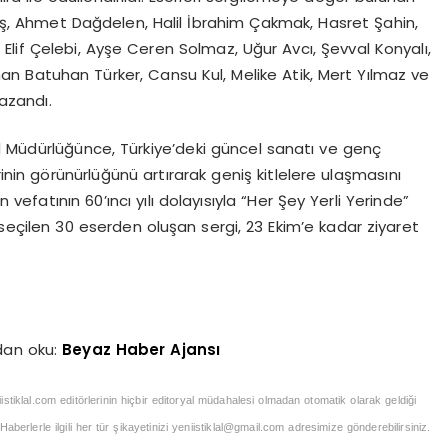
ktaş, Ahmet Dağdelen, Halil İbrahim Çakmak, Hasret Şahin,
 Elif Çelebi, Ayşe Ceren Solmaz, Uğur Avcı, Şevval Konyalı,
 Batuhan Türker, Cansu Kul, Melike Atik, Mert Yılmaz ve
azandı.
l Müdürlüğünce, Türkiye’deki güncel sanatı ve genç
inin görünürlüğünü artırarak geniş kitlelere ulaşmasını
efatının 60’ıncı yılı dolayısıyla “Her Şey Yerli Yerinde”
eçilen 30 eserden oluşan sergi, 23 Ekim’e kadar ziyaret
dan oku:
Beyaz Haber Ajansı
iistiklal.com editörlerinin hiçbir editoryal müdahalesi olmadan otomatik olarak geldiği
berlerle ilgili her tür şikayetinizi
yeniistiklal@gmail.com
adresimize gönderebilirsiniz.