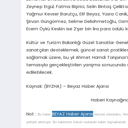
Zeynep Ergül, Fatma Bişirici, Selin Bintaş Çeli
Yağmur Kevser Barutçu, Elif Beyaz, Yüsra Canik,
Şirvan Güngörmez, Selime Deliahmetoğlu, Osman
Ecem Öykü Keskin ise 2’şer bin lira para ödülü k
Kültür ve Turizm Bakanlığı Güzel Sanatlar Gene
sanatçıları desteklemek, güncel sanat pratikler
sağlamak üzere, bu yıl Ahmet Hamdi Tanpınar’ın v
temasıyla gerçekleştirilen yarışma sonucunda s
edilebilecek.
Kaynak: (BYZHA) – Beyaz Haber Ajansı
Haberi Kaynağın
Not :
BEYAZ Haber Ajansı
Bu haber
internet sitesinden, Yen
şekliyle alınmıştır. Bu haberlerin hukuki muhatabı haber kaynaklarıdır. Ha