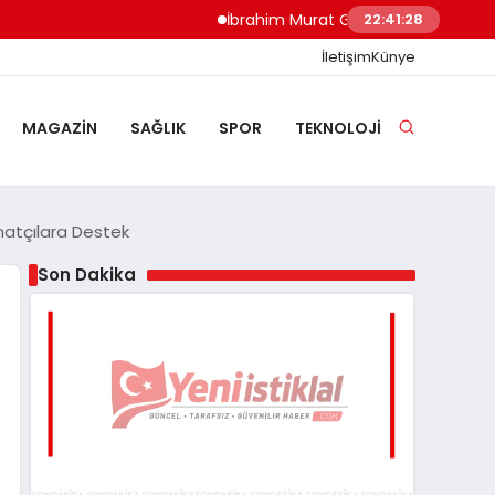
İbrahim Murat Gündüz: Malgaç’tan Nazilli’
22:41:29
İletişim
Künye
MAGAZIN
SAĞLIK
SPOR
TEKNOLOJI
natçılara Destek
Son Dakika