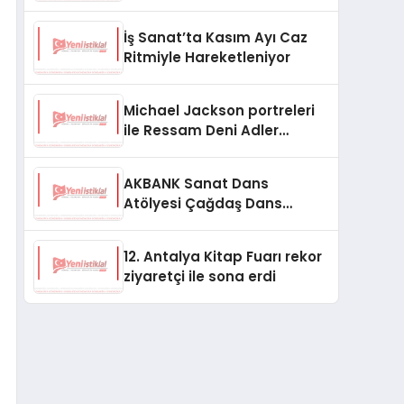
Başladı
İş Sanat’ta Kasım Ayı Caz
Ritmiyle Hareketleniyor
Michael Jackson portreleri
ile Ressam Deni Adler
Topuzoğlu Hilton Istanbul
Maslak’ta
AKBANK Sanat Dans
Atölyesi Çağdaş Dans
Tekniği Dersleri Kasım
Ayında Başlıyor
12. Antalya Kitap Fuarı rekor
ziyaretçi ile sona erdi