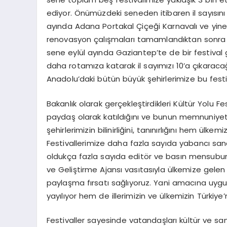
ediyor. Önümüzdeki seneden itibaren il sayısını 1
ayında Adana Portakal Çiçeği Karnavalı ve yine 
renovasyon çalışmaları tamamlandıktan sonra İz
sene eylül ayında Gaziantep’te de bir festival ger
daha rotamıza katarak il sayımızı 10’a çıkaracağız
Anadolu’daki bütün büyük şehirlerimize bu festiv
Bakanlık olarak gerçekleştirdikleri Kültür Yolu 
paydaş olarak katıldığını ve bunun memnuniyet v
şehirlerimizin bilinirliğini, tanınırlığını hem ül
Festivallerimize daha fazla sayıda yabancı sana
oldukça fazla sayıda editör ve basın mensubunu
ve Geliştirme Ajansı vasıtasıyla ülkemize gele
paylaşma fırsatı sağlıyoruz. Yani amacına uygun
yayılıyor hem de illerimizin ve ülkemizin Türkiye
Festivaller sayesinde vatandaşları kültür ve san