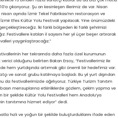
0’a çıkarıyoruz. Şu an kesinleşen illerimiz de var. Nisan
nisan ayında İzmir Tekel Fabrikası’nın restorasyon ve
mir Efes Kültür Yolu Festivali yapılacak. Yine önümüzdeki
çekleştireceğiz. İki farklı bölgeden iki farklı şehrimizi
. Festivallere katılan il sayısını her yıl üçer beşer artırarak
alleri yaygınlaştıracağız.”
Festivallerinin her tekrarında daha fazla özel kurumunun
erici olduğunu belirten Bakan Ersoy, “Festivallerimiz ile
kemizde hem yurtdışında artırmak gibi önemli bir hedefimiz var.
tçı ve sanat grubu katılmaya başladı. Bu yıl yurt dışından
 da festivallerimizde ağırlıyoruz. Türkiye Turizm Tanıtım
n basın mensuplarına etkinliklerde gözlem, çekim yapma ve
 bir şekilde Kültür Yolu Festivalleri hem Anadolu’ya
’nin tanıtımına hizmet ediyor” dedi.
atla hızlı ve yoğun bir şekilde buluşturduklarını ifade eden