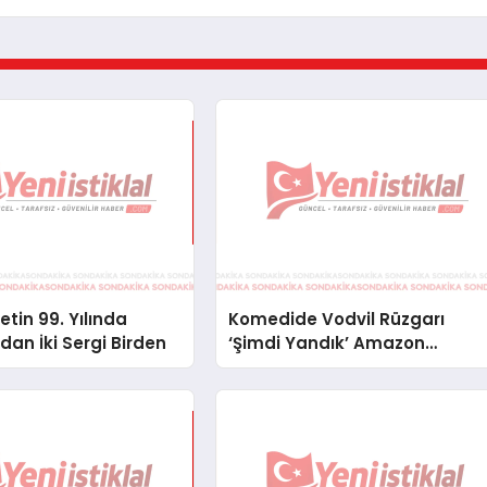
tin 99. Yılında
Komedide Vodvil Rüzgarı
an İki Sergi Birden
‘Şimdi Yandık’ Amazon
Prime’da