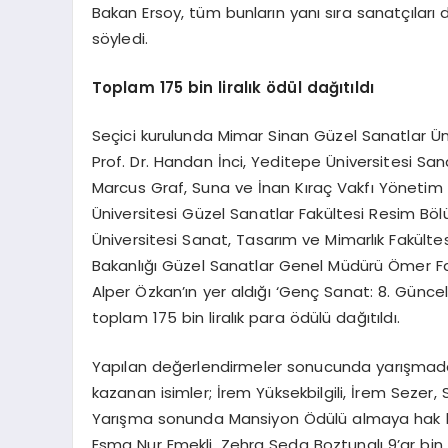
Bakan Ersoy, tüm bunların yanı sıra sanatçılar
söyledi.
Toplam 175 bin liralık ödül dağıtıldı
Seçici kurulunda Mimar Sinan Güzel Sanatlar Ün
Prof. Dr. Handan İnci, Yeditepe Üniversitesi Sa
Marcus Graf, Suna ve İnan Kıraç Vakfı Yönetim K
Üniversitesi Güzel Sanatlar Fakültesi Resim Bö
Üniversitesi Sanat, Tasarım ve Mimarlık Fakültesi
Bakanlığı Güzel Sanatlar Genel Müdürü Ömer Far
Alper Özkan’ın yer aldığı ‘Genç Sanat: 8. Günc
toplam 175 bin liralık para ödülü dağıtıldı.
Yapılan değerlendirmeler sonucunda yarışmada Ba
kazanan isimler; İrem Yüksekbilgili, İrem Seze
Yarışma sonunda Mansiyon Ödülü almaya hak k
Esma Nur Emekli, Zehra Seda Boztunalı 9’ar bin l