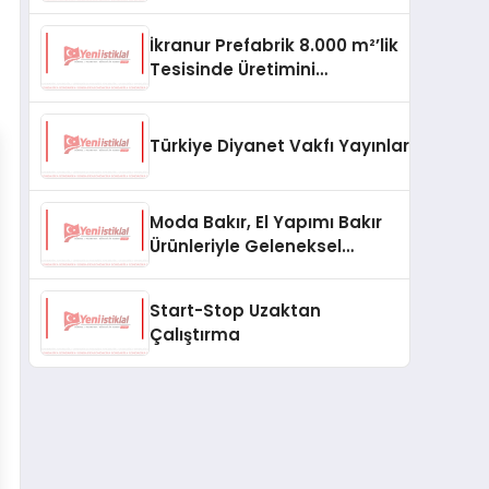
aşması bekleniyor
İkranur Prefabrik 8.000 m²’lik
Tesisinde Üretimini
Büyütüyor
Türkiye Diyanet Vakfı Yayınları, Yeni Ne
Moda Bakır, El Yapımı Bakır
Ürünleriyle Geleneksel
Zanaatkârlığı Modern
Yaşam Alanlarına Taşıyor
Start-Stop Uzaktan
Çalıştırma