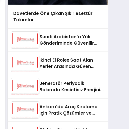
Davetlerde Öne Çıkan Şık Tesettür
Takımlar
Suudi Arabistan’a Yük
Gönderiminde Güvenilir
Lojistik ve Nakliye Çözümleri
İkinci El Rolex Saat Alan
Yerler Arasında Güven
Neden Önemlidir?
Jeneratör Periyodik
Bakımda Kesintisiz Enerjinin
Anahtarı
Ankara’da Araç Kiralama
İçin Pratik Çözümler ve
İpuçları