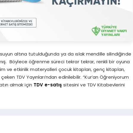
yun altına tutulduğunda ya da ıslak mendille silindiğinde
ış. Böylece öğrenme süreci tekrar tekrar, renkli bir oyuna
im ve etkinlik materyalleri çocuk kitapları, genç kitapları,
t çeken TDV Yayınları’ndan edinilebilir. “Kur’an Öğreniyorum
atın almak için
TDV e-satış
sitesini ve TDV Kitabevlerini