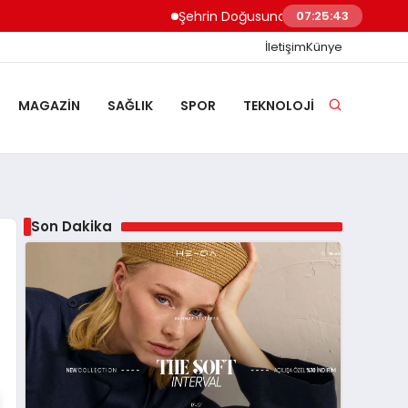
Şehrin Doğusundan Boğaz Kıyılarına Ev Temp
07:25:44
İletişim
Künye
MAGAZIN
SAĞLIK
SPOR
TEKNOLOJI
Son Dakika