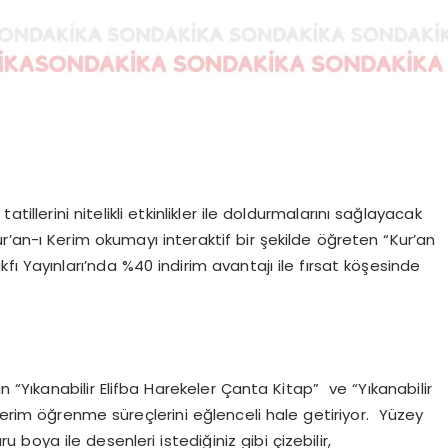
tillerini nitelikli etkinlikler ile doldurmalarını sağlayacak
’an-ı Kerim okumayı interaktif bir şekilde öğreten “Kur’an
ı Yayınları’nda %40 indirim avantajı ile fırsat köşesinde
Yıkanabilir Elifba Harekeler Çanta Kitap” ve “Yıkanabilir
 Kerim öğrenme süreçlerini eğlenceli hale getiriyor. Yüzey
 boya ile desenleri istediğiniz gibi çizebilir,