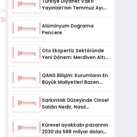
Türkiye Diyanet Vakfı
Yayınları’nın Temmuz Ayı
Fırsat Köşesinde Bülent Ata
Kitapları Var
Alüminyum Doğrama
Pencere
Oto Ekspertiz Sektöründe
Yeni Dönem: Merdiven Altı
İşletmeler Tarih Oluyor
QANS Bilişim: Kurumların En
Büyük Maliyetleri Bazen
Görünmeyenler Oluyor
Sarkıntılık Düzeyinde Cinsel
Saldırı Nedir, Nasıl
Değerlendirilir?
Küresel ayakkabı pazarının
2030’da 588 milyar doları