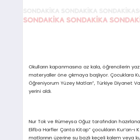
Okulların kapanmasına az kala, öğrencilerin yaz ta
materyaller öne çıkmaya başlıyor. Çocuklara Kur
Öğreniyorum Yüzey Matları”, Türkiye Diyanet Vakf
yerini aldı.
Nur Tok ve Rümeysa Oğuz tarafından hazırlanan “
Elifba Harfler Çanta Kitap” çocukların Kur’an-ı
matlarının üzerine su bazlı keçeli kalem veya kuru