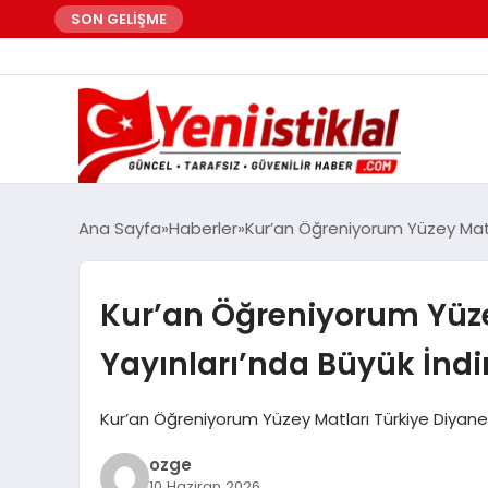
SON GELİŞME
Ana Sayfa
Haberler
Kur’an Öğreniyorum Yüzey Matla
Kur’an Öğreniyorum Yüze
Yayınları’nda Büyük İnd
Kur’an Öğreniyorum Yüzey Matları Türkiye Diyanet
ozge
10 Haziran 2026