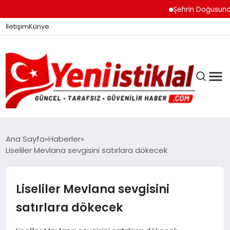
Şehrin Doğusundan Bo
İletişim
Künye
Ana Sayfa
Haberler
Liseliler Mevlana sevgisini satırlara dökecek
GÜNDEM
Liseliler Mevlana sevgisini
DÜNYA
satırlara dökecek