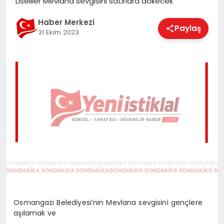
Liseliler Mevlana sevgisini satırlara dökecek
EĞITIM
Haber Merkezi
Paylaş
31 Ekim 2023
EKONOMI
MAGAZIN
SAĞLIK
SPOR
TEKNOLOJI
Osmangazi Belediyesi’nin Mevlana sevgisini gençlere
aşılamak ve