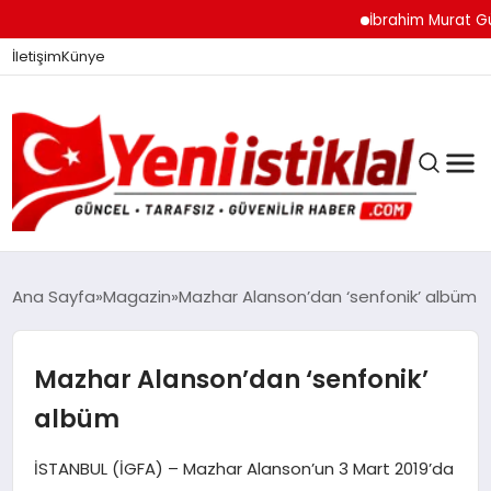
İbrahim Murat Gündüz: 
İletişim
Künye
Ana Sayfa
Magazin
Mazhar Alanson’dan ‘senfonik’ albüm
GÜNDEM
Mazhar Alanson’dan ‘senfonik’
albüm
DÜNYA
İSTANBUL (İGFA) – Mazhar Alanson’un 3 Mart 2019’da