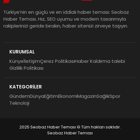
Türkiye’nin en güçlü ve en iddialı haber teması: Seobaz
Haber Teması. Hız, SEO uyumu ve modern tasarımıyla
rakiplerinizi geride bırakın, haber sitenizi zirveye taşıyın.
KURUMSAL
Künye
İletişim
Çerez Politikası
Haber Kaldırma talebi
Gizlilik Politikası
KATEGORİLER
Gündem
Dünya
Eğitim
Ekonomi
Magazin
Sağlık
Spor
Teknoloji
2025 Seobaz Haber Teması © Tüm hakları saklıdır.
Seobaz Haber Teması