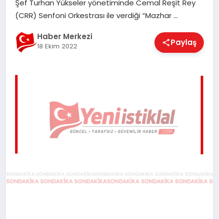
Şef Turhan Yükseler yönetiminde Cemal Reşit Rey
EĞITIM
(CRR) Senfoni Orkestrası ile verdiği “Mazhar …
Haber Merkezi
Paylaş
18 Ekim 2022
EKONOMI
MAGAZIN
SAĞLIK
SPOR
TEKNOLOJI