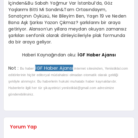
İçinden&Bu Sabah Yağmur Var İstanbul’da, Göz
Yaşlarımı Bitti Mi Sandın&Tam Ortasındayım,
Sanatçının Öyküsü, Ne Bileyim Ben, Yaşın 19 ve Neden
Bana Aşk Şarkısı Yazan Çıkmaz? şarkılarını bir araya
getiriyor. Alanson’un yıllara meydan okuyan zamansız
şarkıları senfonik olarak dinleyicileriyle plak formunda
da bir araya geliyor.
Haberi Kaynağından oku:
İGF Haber Ajansı
İGF Haber Ajansı
Not :
Bu haber
internet sitesinden, Yeniistiklal.com
editörlerinin hiçbir editoryal müdahalesi olmadan otomatik olarak geldiği
şekliyle alınmıştır. Bu haberlerin hukuki muhatabı haber kaynaklarıdır.
Haberlerle ilgili her tür şikayetinizi
yeniistiklal@gmail.com
adresimize
gönderebilirsiniz.
Yorum Yap