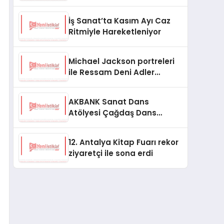
Başladı
İş Sanat’ta Kasım Ayı Caz
Ritmiyle Hareketleniyor
Michael Jackson portreleri
ile Ressam Deni Adler
Topuzoğlu Hilton Istanbul
Maslak’ta
AKBANK Sanat Dans
Atölyesi Çağdaş Dans
Tekniği Dersleri Kasım
Ayında Başlıyor
12. Antalya Kitap Fuarı rekor
ziyaretçi ile sona erdi