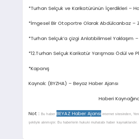
*Turhan Selçuk ve Karikatürünün İçerdikleri – H
*İmgesel Bir Otoportre Olarak Abdülcanbaz – 
*Turhan Selçuk’a çizgi Anlatıbilimsel Yaklaşım – 
*12.Turhan Selçuk Karikatür Yarışması Ödül ve P
*Kapanış
Kaynak: (BYZHA) – Beyaz Haber Ajansı
Haberi Kaynağın
Not :
BEYAZ Haber Ajansı
Bu haber
internet sitesinden, Yen
şekliyle alınmıştır. Bu haberlerin hukuki muhatabı haber kaynaklarıdır. Ha