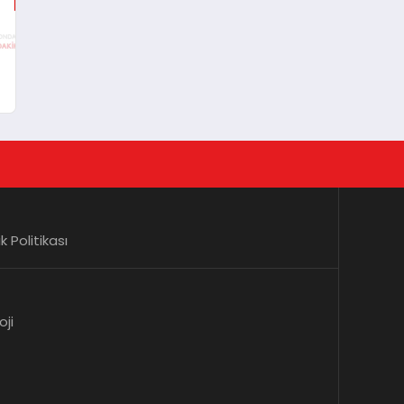
lik Politikası
oji