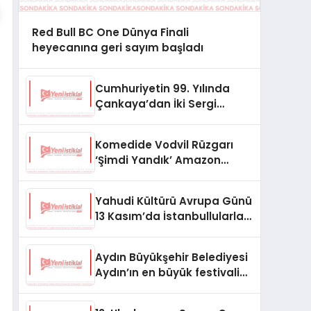
Red Bull BC One Dünya Finali
heyecanına geri sayım başladı
Cumhuriyetin 99. Yılında
Çankaya’dan İki Sergi
Birden
Komedide Vodvil Rüzgarı
‘Şimdi Yandık’ Amazon
Prime’da
Yahudi Kültürü Avrupa Günü
13 Kasım’da İstanbullularla
Buluşmaya Hazır
Aydın Büyükşehir Belediyesi
Aydın’ın en büyük festivalini
düzenledi