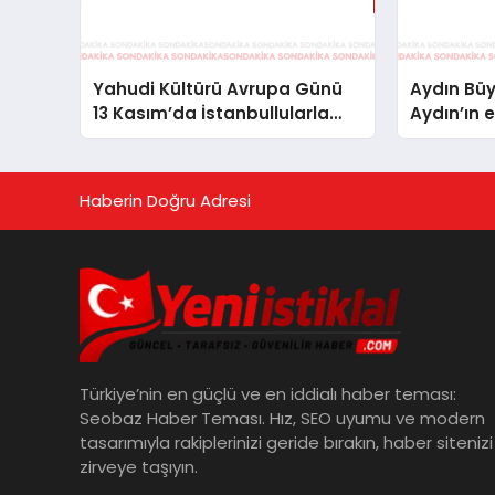
Yahudi Kültürü Avrupa Günü
Aydın Büy
13 Kasım’da İstanbullularla
Aydın’ın e
Buluşmaya Hazır
düzenled
Haberin Doğru Adresi
Türkiye’nin en güçlü ve en iddialı haber teması:
Seobaz Haber Teması. Hız, SEO uyumu ve modern
tasarımıyla rakiplerinizi geride bırakın, haber sitenizi
zirveye taşıyın.