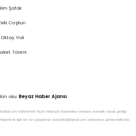
alim Şafak
Zeki Coşkun
Oktay Yivli
laket Töreni
dan oku:
Beyaz Haber Ajansı
iistiklal.com editörlerinin hiçbir editoryal müdahalesi olmadan otomatik olarak geldiği
berlerle ilgili her tür şikayetinizi
yeniistiklal@gmail.com
adresimize gönderebilirsiniz.