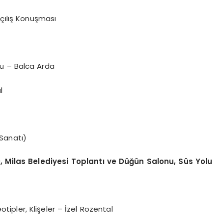
çılış Konuşması
şu – Balca Arda
l
 Sanatı)
, Milas Belediyesi Toplantı ve Düğün Salonu, Süs Yolu
tipler, Klişeler – İzel Rozental