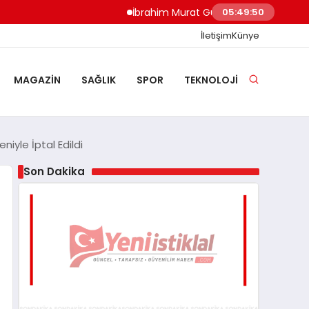
İbrahim Murat Gündüz: Malgaç’tan Nazilli’n
05:49:51
İletişim
Künye
MAGAZIN
SAĞLIK
SPOR
TEKNOLOJI
iyle İptal Edildi
Son Dakika