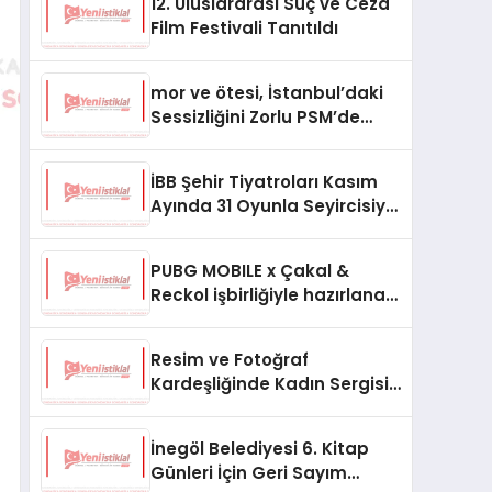
12. Uluslararası Suç ve Ceza
Film Festivali Tanıtıldı
mor ve ötesi, İstanbul’daki
Sessizliğini Zorlu PSM’de
Gerçekleştireceği Yılbaşı
Konseriyle Bozacak!
İBB Şehir Tiyatroları Kasım
Ayında 31 Oyunla Seyircisiyle
Buluşuyor
PUBG MOBILE x Çakal &
Reckol işbirliğiyle hazırlanan
“112” şarkısının klibi yayında
Resim ve Fotoğraf
Kardeşliğinde Kadın Sergisi
Orhan Peker Sanat
Galerisi’nde
İnegöl Belediyesi 6. Kitap
Günleri İçin Geri Sayım