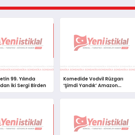
tin 99. Yılında
Komedide Vodvil Rüzgarı
an İki Sergi Birden
‘Şimdi Yandık’ Amazon
Prime’da