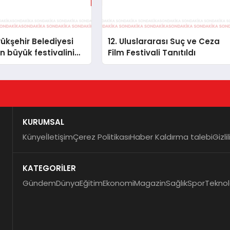
ükşehir Belediyesi
12. Uluslararası Suç ve Ceza
n büyük festivalini
Film Festivali Tanıtıldı
i
KURUMSAL
Künye
İletişim
Çerez Politikası
Haber Kaldırma talebi
Gizli
KATEGORİLER
Gündem
Dünya
Eğitim
Ekonomi
Magazin
Sağlık
Spor
Teknol