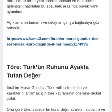
milletinin binlerce yıllık tarihini, töresini ve mücadele
geleneğini hatırlatan bu söz, halk arasında büyük yankı
uyandırdı.
Açıklamanın tamamı ve detaylar için şu bağlantıya göz
atılabilir:
https://www.kamu3.com/ibrahim-murat-gunduz-den-
sert-mesaj-kurt-otaginda-it-barinmaz/1174939/
Töre: Türk’ün Ruhunu Ayakta
Tutan Değer
İbrahim Murat Gündüz, Türk milletinin özünü ve
karakterini anlamak için töre kavramının önemine dikkat
çekti.
Ona göre töre, sadece bir kural değil; adaletin, vicdanın ve