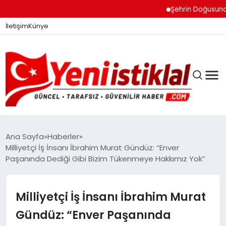
Şehrin Doğusundan Bo
İletişim
Künye
Ana Sayfa
Haberler
Milliyetçi İş İnsanı İbrahim Murat Gündüz: “Enver
Paşanında Dediği Gibi Bizim Tükenmeye Hakkımız Yok”
GÜNDEM
Milliyetçi İş İnsanı İbrahim Murat
DÜNYA
Gündüz: “Enver Paşanında