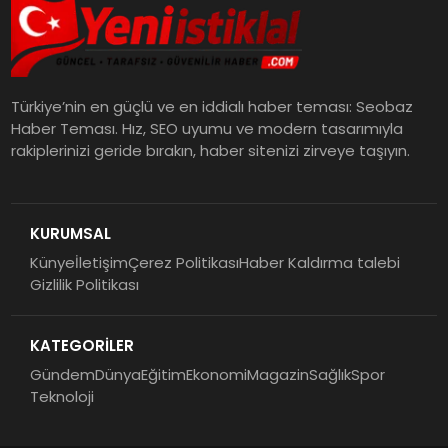
Türkiye’nin en güçlü ve en iddialı haber teması: Seobaz
Haber Teması. Hız, SEO uyumu ve modern tasarımıyla
rakiplerinizi geride bırakın, haber sitenizi zirveye taşıyın.
KURUMSAL
Künye
İletişim
Çerez Politikası
Haber Kaldırma talebi
Gizlilik Politikası
KATEGORİLER
Gündem
Dünya
Eğitim
Ekonomi
Magazin
Sağlık
Spor
Teknoloji