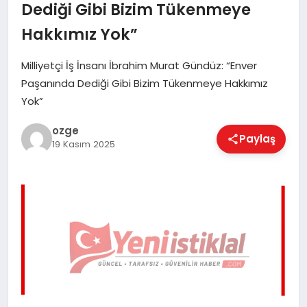
Dediği Gibi Bizim Tükenmeye
EĞITIM
Hakkımız Yok”
Milliyetçi İş İnsanı İbrahim Murat Gündüz: “Enver
EKONOMI
Paşanında Dediği Gibi Bizim Tükenmeye Hakkımız
Yok”
MAGAZIN
ozge
Paylaş
19 Kasım 2025
SAĞLIK
SPOR
TEKNOLOJI